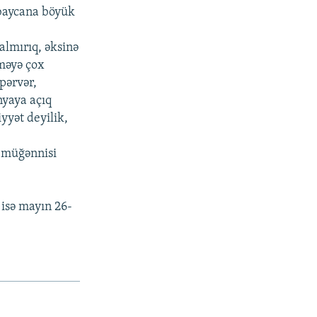
rbaycana böyük
almırıq, əksinə
rməyə çox
qpərvər,
nyaya açıq
yyət deyilik,
ç müğənnisi
 isə mayın 26-