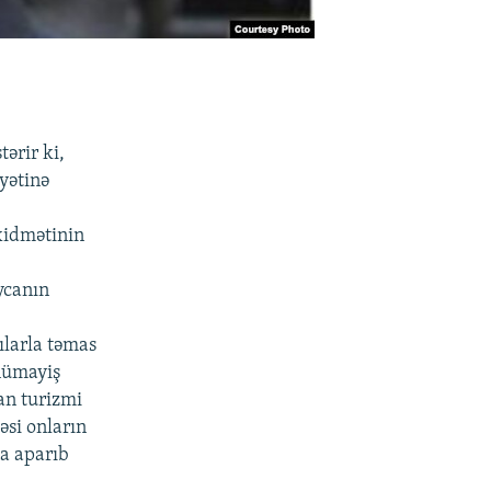
ərir ki,
yətinə
xidmətinin
ycanın
ılarla təmas
 nümayiş
an turizmi
əsi onların
a aparıb