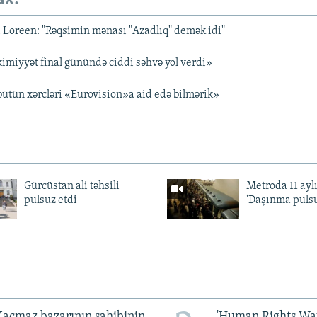
i Loreen: "Rəqsimin mənası "Azadlıq" demək idi"
kimiyyət final günündə ciddi səhvə yol verdi»
bütün xərcləri «Eurovision»a aid edə bilmərik»
Gürcüstan ali təhsili
Metroda 11 aylı
pulsuz etdi
'Daşınma pulsu
açmaz bazarının sahibinin
'Human Rights Wat