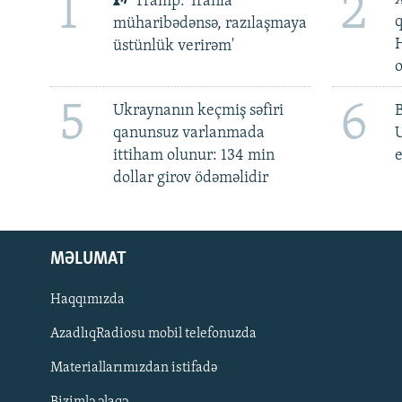
1
2
Tramp: 'İranla
müharibədənsə, razılaşmaya
üstünlük verirəm'
5
6
Ukraynanın keçmiş səfiri
qanunsuz varlanmada
ittiham olunur: 134 min
e
dollar girov ödəməlidir
MƏLUMAT
Haqqımızda
AzadlıqRadiosu mobil telefonuzda
Materiallarımızdan istifadə
BIZI IZLƏ
Bizimlə əlaqə