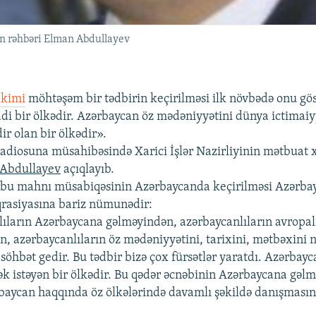
in rəhbəri Elman Abdullayev
 kimi
möhtəşəm bir tədbirin keçirilməsi ilk növbədə onu göst
di bir ölkədir. Azərbaycan öz mədəniyyətini dünya ictimaiy
ir olan bir ölkədir».
diosuna müsahibəsində Xarici İşlər Nazirliyinin mətbuat 
Abdullayev
açıqlayıb.
, bu mahnı müsabiqəsinin Azərbaycanda keçirilməsi Azərba
rasiyasına bariz nümunədir:
ıların Azərbaycana gəlməyindən, azərbaycanlıların avropal
n, azərbaycanlıların öz mədəniyyətini, tarixini, mətbəxini
söhbət gedir. Bu tədbir bizə çox fürsətlər yaratdı. Azərbayc
ək istəyən bir ölkədir. Bu qədər əcnəbinin Azərbaycana gəlm
aycan haqqında öz ölkələrində davamlı şəkildə danışmasın