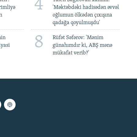
4
rimliyə
'Məktəbdəki hadisədən əvvəl
n
oğlumun ölkədən çıxışına
qadağa qoyulmuşdu'
8
nin
Rüfət Səfərov: 'Mənim
iyasi
günahımdır ki, ABŞ mənə
mükafat verib?'