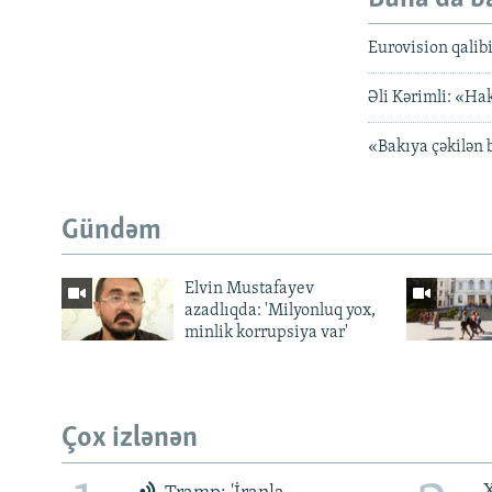
Eurovision qalib
Əli Kərimli: «Ha
«Bakıya çəkilən 
Gündəm
Elvin Mustafayev
azadlıqda: 'Milyonluq yox,
minlik korrupsiya var'
Çox izlənən
X