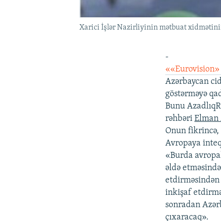
Xarici İşlər Nazirliyinin mətbuat xidmətin
-
««Eurovision»
Azərbaycan cid
göstərməyə qad
Bunu AzadlıqRa
rəhbəri
Elman 
Onun fikrincə
Avropaya inteq
«Burda avropal
əldə etməsində
etdirməsindən 
inkişaf etdirm
sonradan Azərb
çıxaracaq».