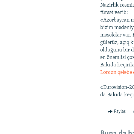
Nazirlik rəsmi
fürsət verib:
«Azərbaycan mə
bizim mədəniyy
məsələlər var. 
gülərüz, açıq 
olduğunu bir d
ən önəmlisi ço
Bakıda keçiril
Loreen qələbə 
«Eurovision-20
da Bakıda keçir
Paylaş
Buna da b