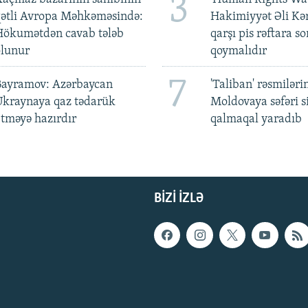
3
qətli Avropa Məhkəməsində:
Hakimiyyət Əli Kə
Hökumətdən cavab tələb
qarşı pis rəftara so
olunur
qoymalıdır
7
Bayramov: Azərbaycan
'Taliban' rəsmiləri
Ukraynaya qaz tədarük
Moldovaya səfəri s
tməyə hazırdır
qalmaqal yaradıb
BIZI IZLƏ