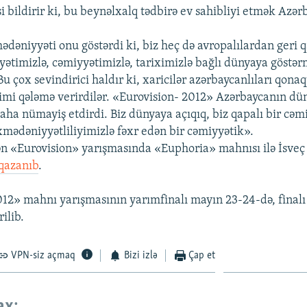
si bildirir ki, bu beynəlxalq tədbirə ev sahibliyi etmək Azə
dəniyyəti onu göstərdi ki, biz heç də avropalılardan geri q
ətimizlə, cəmiyyətimizlə, tariximizlə bağlı dünyaya göstə
Bu çox sevindirici haldır ki, xaricilər azərbaycanlıları qona
kimi qələmə verirdilər. «Eurovision- 2012» Azərbaycanın dü
aha nümayiş etdirdi. Biz dünyaya açıqıq, biz qapalı bir cəmi
xmədəniyyətliliyimizlə fəxr edən bir cəmiyyətik».
ən «Eurovision» yarışmasında «Euphoria» mahnısı ilə İsve
qazanıb
.
12» mahnı yarışmasının yarımfinalı mayın 23-24-də, finalı
ilib.
VPN-siz açmaq
Bizi izlə
Çap et
ax: