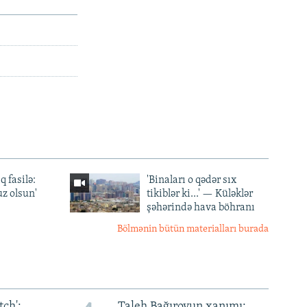
q fasilə:
'Binaları o qədər sıx
z olsun'
tikiblər ki...' — Küləklər
şəhərində hava böhranı
Bölmənin bütün materialları burada
ch':
Taleh Bağırovun xanımı: