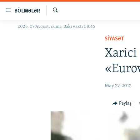
Keçid
BÖLMƏLƏR
linkləri
Axtar
Əsas
2026, 07 Avqust, cümə, Bakı vaxtı 08:45
GÜNDƏM
məzmuna
SIYASƏT
#İZAHLA
qayıt
Əsas
Xarici
KORRUPSIOMETR
naviqasiyaya
#ƏSLINDƏ
qayıt
«Eurov
Axtarışa
FƏRQƏ BAX
keç
QANUNI DOĞRU
May 27, 2012
ARAŞDIRMA
Paylaş
MULTIMEDIA
RADIO ARXIV
VIDEO
HAQQIMIZDA
FOTOQALEREYA
OXU ZALI