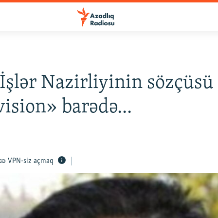
 İşlər Nazirliyinin sözçüsü
ision» barədə...
VPN-siz açmaq