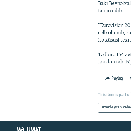
İNFOQRAFIKA
AZƏRBAYCAN ƏDƏBIYYATI KITABXANASI
MISSIYAMIZ
Bakı Beynəlxal
təmin edib.
KARIKATURA
İSLAM VƏ DEMOKRATIYA
PEŞƏ ETIKASI VƏ JURNALISTIKA
STANDARTLARIMIZ
İZ - MƏDƏNIYYƏT PROQRAMI
“Eurovision 201
MATERIALLARIMIZDAN ISTIFADƏ
cəlb olunub, sü
AZADLIQRADIOSU MOBIL TELEFONUNUZDA
isə xüsusi texn
BIZIMLƏ ƏLAQƏ
Tədbirə 154 a
XƏBƏR BÜLLETENLƏRIMIZ
London taksisi)
Paylaş
This item is part of
Azərbaycan xəbə
MƏLUMAT