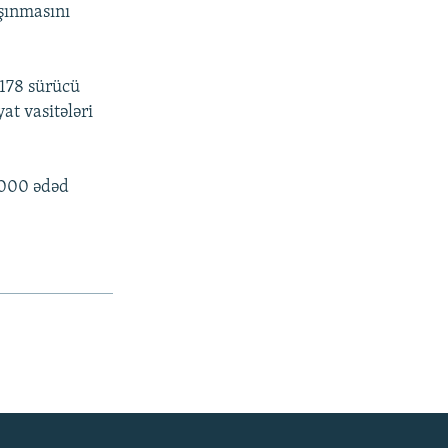
aşınmasını
 178 sürücü
at vasitələri
1000 ədəd