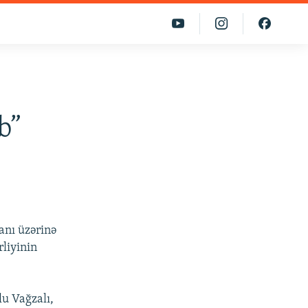
b”
anı üzərinə
rliyinin
lu Vağzalı,