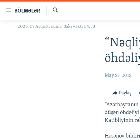
Keçid
BÖLMƏLƏR
linkləri
Axtar
Əsas
2026, 07 Avqust, cümə, Bakı vaxtı 04:53
GÜNDƏM
məzmuna
#İZAHLA
“Nəqli
qayıt
Əsas
KORRUPSIOMETR
öhdəli
naviqasiyaya
#ƏSLINDƏ
qayıt
Axtarışa
FƏRQƏ BAX
May 27, 2012
keç
QANUNI DOĞRU
Paylaş
ARAŞDIRMA
“Azərbaycanın 
MULTIMEDIA
düşən öhdəliyi 
RADIO ARXIV
VIDEO
Katibliyinin r
HAQQIMIZDA
FOTOQALEREYA
OXU ZALI
Həsənov bildir