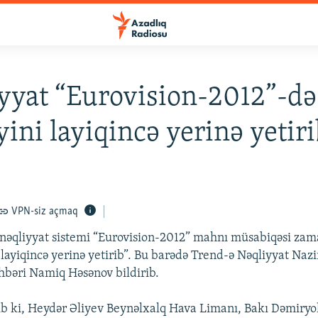
yyat “Eurovision-2012”-də
yini layiqincə yerinə yetiri
VPN-siz açmaq
nəqliyyat sistemi “Eurovision-2012” mahnı müsabiqəsi zam
layiqincə yerinə yetirib”. Bu barədə Trend-ə Nəqliyyat Nazi
əhbəri Namiq Həsənov bildirib.
ib ki, Heydər Əliyev Beynəlxalq Hava Limanı, Bakı Dəmiryo