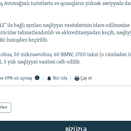
q Avtovağzalı turistlərin və qonaqların yüksək səviyyədə d
2” ilə bağlı ayrılan nəqliyyat vasitələrinin idarə edilməsinə
rücülər təlimatlandırılıb və akkreditasiyadan keçib, nəqliyy
iki baxışdan keçirilib.
vtobus, 50 mikroavtobus, 60 BMW, 1700 taksi (o cümlədən 
, 5 yük nəqliyyat vasitəsi cəlb edilib.
VPN-siz açmaq
Bizi izlə
Çap et
rləri
BIZI IZLƏ