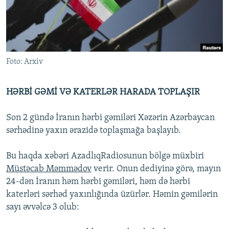
İNFOQRAFIKA
AZƏRBAYCAN ƏDƏBIYYATI KITABXANASI
MISSIYAMIZ
BIZI IZLƏ
KARIKATURA
İSLAM VƏ DEMOKRATIYA
PEŞƏ ETIKASI VƏ JURNALISTIKA STANDARTLARIMIZ
İZ - MƏDƏNIYYƏT PROQRAMI
MATERIALLARIMIZDAN ISTIFADƏ
Foto: Arxiv
AZADLIQRADIOSU MOBIL TELEFONUNUZDA
RFE/RL-in bütün saytları
BIZIMLƏ ƏLAQƏ
HƏRBİ GƏMİ VƏ KATERLƏR HARADA TOPLAŞIR
XƏBƏR BÜLLETENLƏRIMIZ
Son 2 gündə İranın hərbi gəmiləri Xəzərin Azərbaycan
sərhədinə yaxın ərazidə toplaşmağa başlayıb.
Bu haqda xəbəri AzadlıqRadiosunun bölgə müxbiri
Müstəcab Məmmədov
verir. Onun dediyinə görə, mayın
24-dən İranın həm hərbi gəmiləri, həm də hərbi
katerləri sərhəd yaxınlığında üzürlər. Həmin gəmilərin
sayı əvvəlcə 3 olub: