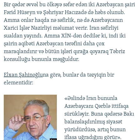
Bir qədər əvvəl bu ölkəyə səfər edən iki Azərbaycan şairi
Fərid Hüseyn və Şəhriyar Hacızadə də həbs olunub.
Amma onlar haqda nə səfirlik, nə də Azərbaycanın
Xarici İşlər Nazirliyi məlumat verir. İran səfirliyi
sualdan yayındı. Amma XİN-dən dedilər ki, indi iki
şairin aqibəti Azərbaycan tərəfini daha çox
maraqlandırır və bütün işləri qırağa qoyaraq Təbriz
konsulluğu bununla məşğuldur.
Elxan Şahinoğlu
na görə, bunlar da təzyiqin bir
elementidir:
«Əslində İran bununla
Azərbaycanı Qərblə ittifaqa
sürükləyir. Buna qədərsə Bakı
balanslaşdırılmış siyasət
yürüdürdüsə, artıq bunun
iflasa uğradığını görür».