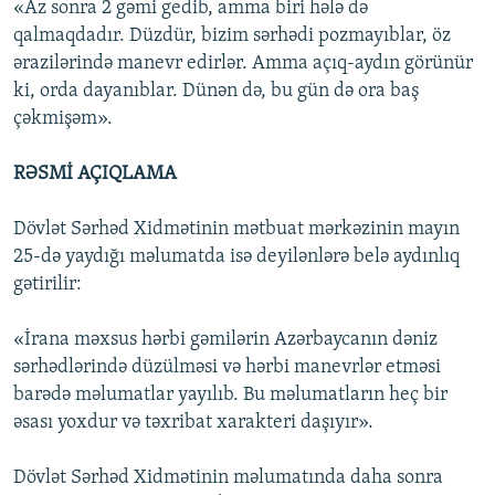
«Az sonra 2 gəmi gedib, amma biri hələ də
qalmaqdadır. Düzdür, bizim sərhədi pozmayıblar, öz
ərazilərində manevr edirlər. Amma açıq-aydın görünür
ki, orda dayanıblar. Dünən də, bu gün də ora baş
çəkmişəm».
RƏSMİ AÇIQLAMA
Dövlət Sərhəd Xidmətinin mətbuat mərkəzinin mayın
25-də yaydığı məlumatda isə deyilənlərə belə aydınlıq
gətirilir:
«İrana məxsus hərbi gəmilərin Azərbaycanın dəniz
sərhədlərində düzülməsi və hərbi manevrlər etməsi
barədə məlumatlar yayılıb. Bu məlumatların heç bir
əsası yoxdur və təxribat xarakteri daşıyır».
Dövlət Sərhəd Xidmətinin məlumatında daha sonra