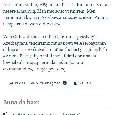
İran daim İsrailin, ABŞ-ın təhdidləri altındadır. Bunları
nəzərə almalıyıq. Mən məsləhət vermirəm. Mən
inanmıram ki, İran Azərbaycana təcavüz etsin. Amma
basqılarını davam etdirəcək».
Vəfa Quluzadə hesab edir ki, İranın aqressivliyi,
Azərbaycana təhqiramiz münasibəti və Azərbaycanın
olduqca sərt reaksiyaları münasibətləri gərginləşdirib.
«Amma Bakı çalışıb milli mənafeləri qorumaqla
beynəlxalq hüquq normalarından kənara
çıxmamalıdır», - deyir politoloq.
Paylaş
VPN-siz açmaq
Bizi izlə
Buna da bax:
İran-Azərbaycan sərhədində nə baş verir?