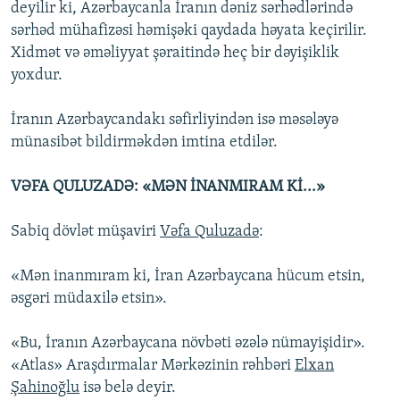
deyilir ki, Azərbaycanla İranın dəniz sərhədlərində
sərhəd mühafizəsi həmişəki qaydada həyata keçirilir.
Xidmət və əməliyyat şəraitində heç bir dəyişiklik
yoxdur.
İranın Azərbaycandakı səfirliyindən isə məsələyə
münasibət bildirməkdən imtina etdilər.
VƏFA QULUZADƏ: «MƏN İNANMIRAM Kİ...»
Sabiq dövlət müşaviri
Vəfa Quluzadə
:
«Mən inanmıram ki, İran Azərbaycana hücum etsin,
əsgəri müdaxilə etsin».
«Bu, İranın Azərbaycana növbəti əzələ nümayişidir».
«Atlas» Araşdırmalar Mərkəzinin rəhbəri
Elxan
Şahinoğlu
isə belə deyir.