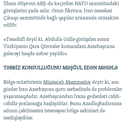
İlham Əliyevin ABŞ-da keçirilən NATO sammitindəki
görüşlərini yada salır. Onun fikrincə, İran məsələsi
Çikaqo sammitində bağlı qapılar arxasında müzakirə
edilib:
«Təsadüfi deyil ki, Abdulla Güllə görüşdən sonra
Türkiyənin Qara Qüvvələr komandanı Azərbaycana
gələcəyi haqda xəbər yayıldı».
TƏBRİZ KONSULLUĞUNU MƏŞĞUL EDƏN MƏSƏLƏ
Bölgə müxbirimiz
Müstəcab Məmmədov
deyir ki, son
günlər İran Azərbaycan quru sərhədində də problemlər
yaşanmaqdadır. Azərbaycandan İrana gedənləri ciddi-
cəhdlə yoxlamağa başlayıblar. Bunu AzadlıqRadiosuna
adının çəkilməsini istəməyən bölgə sakinləri də
təsdiqləyiblər.