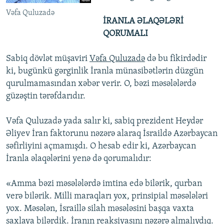
Vəfa Quluzadə
İRANLA ƏLAQƏLƏRİ
QORUMALI
Sabiq dövlət müşaviri
Vəfa Quluzadə
də bu fikirdədir
ki, bugünkü gərginlik İranla münasibətlərin düzgün
qurulmamasından xəbər verir. O, bəzi məsələlərdə
güzəştin tərəfdarıdır.
Vəfa Quluzadə yada salır ki, sabiq prezident Heydər
Əliyev İran faktorunu nəzərə alaraq İsraildə Azərbaycan
səfirliyini açmamışdı. O hesab edir ki, Azərbaycan
İranla əlaqələrini yenə də qorumalıdır:
«Amma bəzi məsələlərdə imtina edə bilərik, qurban
verə bilərik. Milli maraqları yox, prinsipial məsələləri
yox. Məsələn, İsraillə silah məsələsini başqa vaxta
saxlaya bilərdik. İranın reaksiyasını nəzərə almalıydıq.