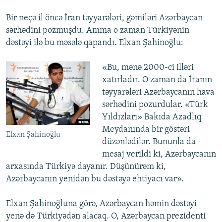
Bir neçə il öncə İran təyyarələri, gəmiləri Azərbaycan
sərhədini pozmuşdu. Amma o zaman Türkiyənin
dəstəyi ilə bu məsələ qapandı. Elxan Şahinoğlu:
«Bu, mənə 2000-ci illəri
xatırladır. O zaman da İranın
təyyarələri Azərbaycanın hava
sərhədini pozurdular. «Türk
Yıldızları» Bakıda Azadlıq
Meydanında bir göstəri
Elxan Şahinoğlu
düzənlədilər. Bununla da
mesaj verildi ki, Azərbaycanın
arxasında Türkiyə dayanır. Düşünürəm ki,
Azərbaycanın yenidən bu dəstəyə ehtiyacı var».
Elxan Şahinoğluna görə, Azərbaycan həmin dəstəyi
yenə də Türkiyədən alacaq. O, Azərbaycan prezidenti