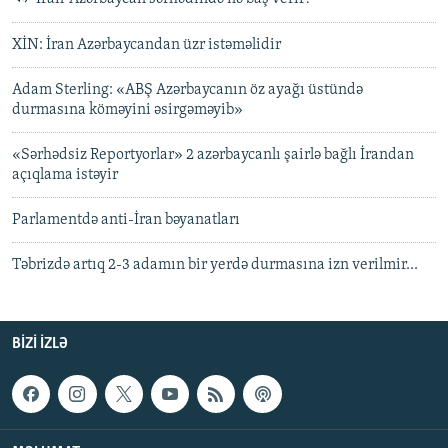
XİN: İran Azərbaycandan üzr istəməlidir
Adam Sterling: «ABŞ Azərbaycanın öz ayağı üstündə
durmasına köməyini əsirgəməyib»
«Sərhədsiz Reportyorlar» 2 azərbaycanlı şairlə bağlı İrandan
açıqlama istəyir
Parlamentdə anti-İran bəyanatları
Təbrizdə artıq 2-3 adamın bir yerdə durmasına izn verilmir...
BIZI IZLƏ