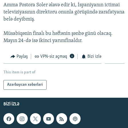
Amma Postora Soler əlavə edir ki, İspaniyanın ictimai
İNFOQRAFIKA
AZƏRBAYCAN ƏDƏBIYYATI KITABXANASI
MISSIYAMIZ
BIZI IZLƏ
televiziyasının direktoru onunla görüşündə zarafatyana
KARIKATURA
İSLAM VƏ DEMOKRATIYA
PEŞƏ ETIKASI VƏ JURNALISTIKA STANDARTLARIMIZ
belə deyibmiş.
İZ - MƏDƏNIYYƏT PROQRAMI
MATERIALLARIMIZDAN ISTIFADƏ
Müsabiqənin finalı bu həftənin şənbə günü olacaq.
AZADLIQRADIOSU MOBIL TELEFONUNUZDA
RFE/RL-in bütün saytları
Mayın 24-də isə ikinci yarımfinaldır.
BIZIMLƏ ƏLAQƏ
Paylaş
VPN-siz açmaq
Bizi izlə
XƏBƏR BÜLLETENLƏRIMIZ
This item is part of
Azərbaycan xəbərləri
BIZI IZLƏ