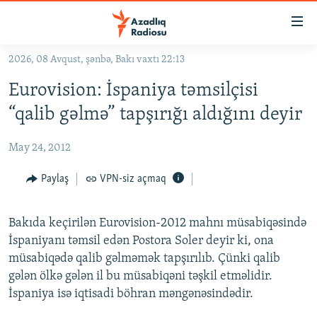
Keçid
linkləri
Əsas
2026, 08 Avqust, şənbə, Bakı vaxtı 22:13
məzmuna
GÜNDƏM
Eurovision: İspaniya təmsilçisi
qayıt
#İZAHLA
Əsas
“qalib gəlmə” tapşırığı aldığını deyir
KORRUPSIOMETR
naviqasiyaya
qayıt
May 24, 2012
#ƏSLINDƏ
Axtarışa
FƏRQƏ BAX
Paylaş
VPN-siz açmaq
keç
QANUNI DOĞRU
Bakıda keçirilən Eurovision-2012 mahnı müsabiqəsində
ARAŞDIRMA
İspaniyanı təmsil edən Postora Soler deyir ki, ona
MULTIMEDIA
müsabiqədə qalib gəlməmək tapşırılıb. Çünki qalib
gələn ölkə gələn il bu müsabiqəni təşkil etməlidir.
RADIO ARXIV
VIDEO
İspaniya isə iqtisadi böhran məngənəsindədir.
HAQQIMIZDA
FOTOQALEREYA
OXU ZALI