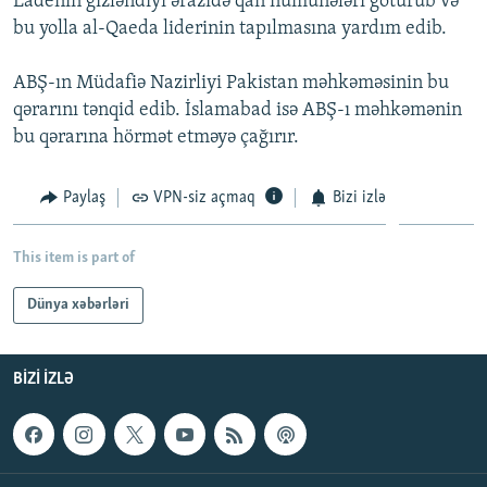
Ladenin gizləndiyi ərazidə qan nümunələri götürüb və
İNFOQRAFIKA
AZƏRBAYCAN ƏDƏBIYYATI KITABXANASI
MISSIYAMIZ
bu yolla al-Qaeda liderinin tapılmasına yardım edib.
BIZI IZLƏ
KARIKATURA
İSLAM VƏ DEMOKRATIYA
PEŞƏ ETIKASI VƏ JURNALISTIKA STANDARTLARIMIZ
ABŞ-ın Müdafiə Nazirliyi Pakistan məhkəməsinin bu
İZ - MƏDƏNIYYƏT PROQRAMI
MATERIALLARIMIZDAN ISTIFADƏ
qərarını tənqid edib. İslamabad isə ABŞ-ı məhkəmənin
bu qərarına hörmət etməyə çağırır.
AZADLIQRADIOSU MOBIL TELEFONUNUZDA
RFE/RL-in bütün saytları
BIZIMLƏ ƏLAQƏ
Paylaş
VPN-siz açmaq
Bizi izlə
XƏBƏR BÜLLETENLƏRIMIZ
This item is part of
Dünya xəbərləri
BIZI IZLƏ