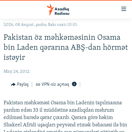
Keçid
linkləri
Əsas
2026, 08 Avqust, şənbə, Bakı vaxtı 10:01
məzmuna
GÜNDƏM
Pakistan öz məhkəməsinin Osama
qayıt
#İZAHLA
Əsas
bin Laden qərarına ABŞ-dan hörmət
KORRUPSIOMETR
naviqasiyaya
istəyir
qayıt
#ƏSLINDƏ
Axtarışa
May 24, 2012
FƏRQƏ BAX
keç
QANUNI DOĞRU
Paylaş
VPN-siz açmaq
ARAŞDIRMA
Pakistan məhkəməsi Osama bin Ladenin tapılmasına
MULTIMEDIA
yardım edən 33 il müddətinə azadlıqdan məhrum
RADIO ARXIV
VIDEO
edilməsi barədə qərar çıxarıb. Qərara görə həkim
Shakeel Afridi uşaqları peyvənd etmək bəhanəsi ilə bin
HAQQIMIZDA
FOTOQALEREYA
OXU ZALI