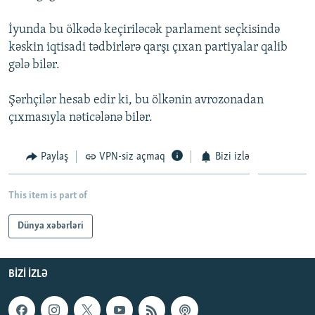
İNFOQRAFIKA
AZƏRBAYCAN ƏDƏBIYYATI KITABXANASI
MISSIYAMIZ
BIZI IZLƏ
İyunda bu ölkədə keçiriləcək parlament seçkisində
KARIKATURA
İSLAM VƏ DEMOKRATIYA
PEŞƏ ETIKASI VƏ JURNALISTIKA STANDARTLARIMIZ
kəskin iqtisadi tədbirlərə qarşı çıxan partiyalar qalib
gələ bilər.
İZ - MƏDƏNIYYƏT PROQRAMI
MATERIALLARIMIZDAN ISTIFADƏ
AZADLIQRADIOSU MOBIL TELEFONUNUZDA
RFE/RL-in bütün saytları
Şərhçilər hesab edir ki, bu ölkənin avrozonadan
BIZIMLƏ ƏLAQƏ
çıxmasıyla nəticələnə bilər.
XƏBƏR BÜLLETENLƏRIMIZ
Paylaş
VPN-siz açmaq
Bizi izlə
This item is part of
Dünya xəbərləri
BIZI IZLƏ