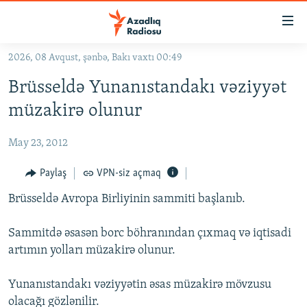
Keçid
linkləri
Əsas
2026, 08 Avqust, şənbə, Bakı vaxtı 00:49
məzmuna
GÜNDƏM
Brüsseldə Yunanıstandakı vəziyyət
qayıt
#İZAHLA
Əsas
müzakirə olunur
KORRUPSIOMETR
naviqasiyaya
qayıt
May 23, 2012
#ƏSLINDƏ
Axtarışa
FƏRQƏ BAX
Paylaş
VPN-siz açmaq
keç
QANUNI DOĞRU
Brüsseldə Avropa Birliyinin sammiti başlanıb.
ARAŞDIRMA
Sammitdə əsasən borc böhranından çıxmaq və iqtisadi
MULTIMEDIA
artımın yolları müzakirə olunur.
RADIO ARXIV
VIDEO
Yunanıstandakı vəziyyətin əsas müzakirə mövzusu
HAQQIMIZDA
FOTOQALEREYA
OXU ZALI
olacağı gözlənilir.