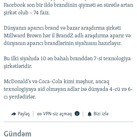
Facebook son bir ildə brandinin qiyməti ən sürətlə artan
şirkət olub – 74 faiz.
Dünyanın aparıcı brand və bazar araşdırma şirkəti
Millward Brown hər il BrandZ adlı araşdırma aparır və
dünyanın aparıcı brandlərinin siyahısını hazırlayır.
Bu ilki siyahıda 10 ən bahalı branddən 7-si texnologiya
şirkətləridir.
McDonald’s və Coca-Cola kimi məşhur, ancaq
texnologiyaya aid olmayan adlar isə dünyada 4-cü və 6-
cı yerdədirlər.
Paylaş
VPN-siz açmaq
Bizi izlə
Gündəm