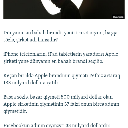
İNFOQRAFIKA
AZƏRBAYCAN ƏDƏBIYYATI KITABXANASI
MISSIYAMIZ
BIZI IZLƏ
KARIKATURA
İSLAM VƏ DEMOKRATIYA
PEŞƏ ETIKASI VƏ JURNALISTIKA STANDARTLARIMIZ
İZ - MƏDƏNIYYƏT PROQRAMI
MATERIALLARIMIZDAN ISTIFADƏ
Dünyanın ən bahalı brandi, yəni ticarət nişanı, başqa
AZADLIQRADIOSU MOBIL TELEFONUNUZDA
RFE/RL-in bütün saytları
sözlə, şirkət adı hansıdır?
BIZIMLƏ ƏLAQƏ
iPhone telefonların, iPad tabletlərin yaradıcısı Apple
XƏBƏR BÜLLETENLƏRIMIZ
şirkəti yenə dünyanın ən bahalı brandi seçilib.
Keçən bir ildə Apple brandinin qiyməti 19 faiz artaraq
183 milyard dollara çatıb.
Başqa sözlə, bazar qiyməti 500 milyard dollar olan
Apple şirkətinin qiymətinin 37 faizi onun bircə adının
qiymətidir.
Facebookun adının qiyməyti 33 milyard dollardır.