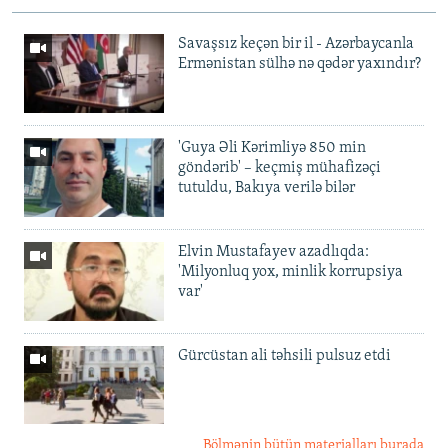
Savaşsız keçən bir il - Azərbaycanla
Ermənistan sülhə nə qədər yaxındır?
'Guya Əli Kərimliyə 850 min
göndərib' – keçmiş mühafizəçi
tutuldu, Bakıya verilə bilər
Elvin Mustafayev azadlıqda:
'Milyonluq yox, minlik korrupsiya
var'
Gürcüstan ali təhsili pulsuz etdi
Bölmənin bütün materialları burada