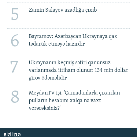
5
Zamin Salayev azadlığa çıxıb
6
Bayramov: Azərbaycan Ukraynaya qaz
tədarük etməyə hazırdır
7
Ukraynanın keçmiş səfiri qanunsuz
varlanmada ittiham olunur: 134 min dollar
girov ödəməlidir
8
MeydanTV işi: 'Çamadanlarla çıxarılan
pulların hesabını xalqa nə vaxt
verəcəksiniz?'
BIZI IZLƏ