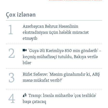
Çox izlənən
1
Azərbaycan Bəhruz Həsənlinin
ekstradisiyası üçün hələlik müraciət
etməyib
2
'Guya Əli Kərimliyə 850 min göndərib' –
keçmiş mühafizəçi tutuldu, Bakıya verilə
bilər
3
Rüfət Səfərov: 'Mənim günahımdır ki, ABŞ
mənə mükafat verib?'
4
Tramp: İranla müharibə 'çox tezliklə'
başa çatacaq