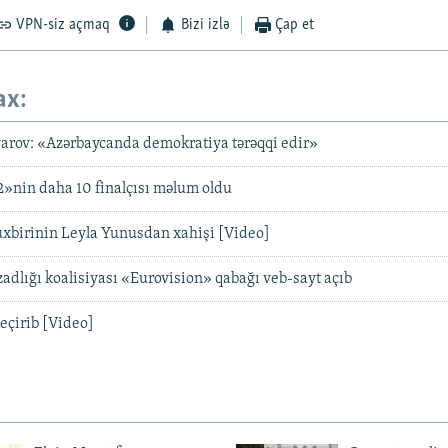
VPN-siz açmaq
Bizi izlə
Çap et
ax:
ov: «Azərbaycanda demokratiya tərəqqi edir»
»nin daha 10 finalçısı məlum oldu
üxbirinin Leyla Yunusdan xahişi [Video]
zadlığı koalisiyası «Eurovision» qabağı veb-sayt açıb
keçirib [Video]