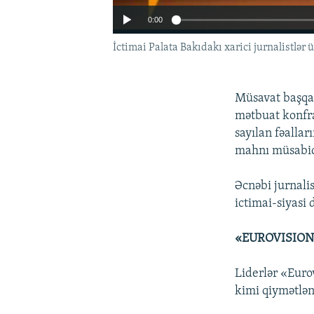
0:00
İctimai Palata Bakıdakı xarici jurnalistlər
Müsavat başq
mətbuat konfra
sayılan fəalla
mahnı müsabiqə
Əcnəbi jurnalis
ictimai-siyasi 
«EUROVISION
Liderlər «Euro
kimi qiymətlən