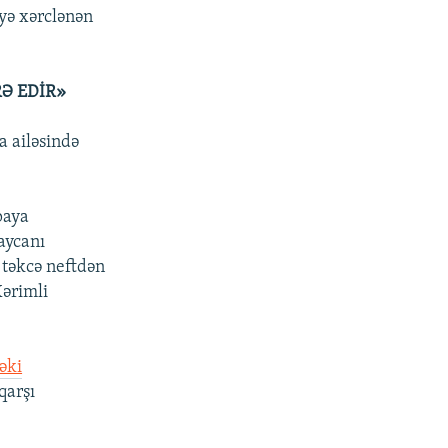
yə xərclənən
Ə EDİR»
a ailəsində
paya
aycanı
 təkcə neftdən
Kərimli
əki
qarşı