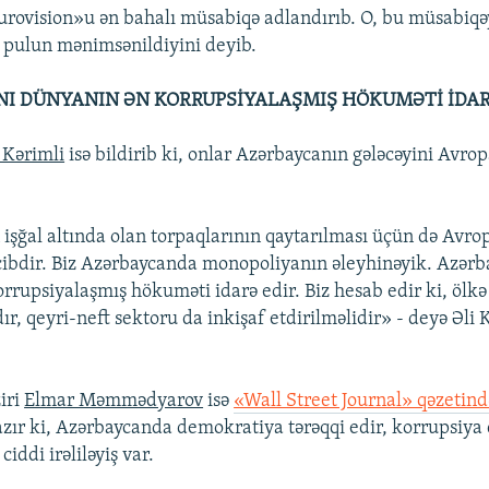
rovision»u ən bahalı müsabiqə adlandırıb. O, bu müsabiqə
ə pulun mənimsənildiyini deyib.
I DÜNYANIN ƏN KORRUPSİYALAŞMIŞ HÖKUMƏTİ İDAR
 Kərimli
isə bildirib ki, onlar Azərbaycanın gələcəyini Avrop
işğal altında olan torpaqlarının qaytarılması üçün də Avro
cibdir. Biz Azərbaycanda monopoliyanın əleyhinəyik. Azərb
rrupsiyalaşmış hökuməti idarə edir. Biz hesab edir ki, ölkə
ır, qeyri-neft sektoru da inkişaf etdirilməlidir» - deyə Əli 
ziri
Elmar Məmmədyarov
isə
«Wall Street Journal» qəzetind
azır ki, Azərbaycanda demokratiya tərəqqi edir, korrupsiya 
iddi irəliləyiş var.