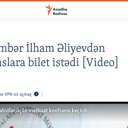
mbər İlham Əliyevdən
lara bilet istədi [Video]
VPN-siz açmaq
nalistlər üçün mətbuat konfransı keçirdi