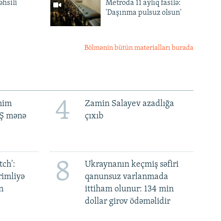
əhsili
Metroda 11 aylıq fasilə:
'Daşınma pulsuz olsun'
Bölmənin bütün materialları burada
4
ənim
Zamin Salayev azadlığa
BŞ mənə
çıxıb
8
ch':
Ukraynanın keçmiş səfiri
rimliyə
qanunsuz varlanmada
n
ittiham olunur: 134 min
dollar girov ödəməlidir