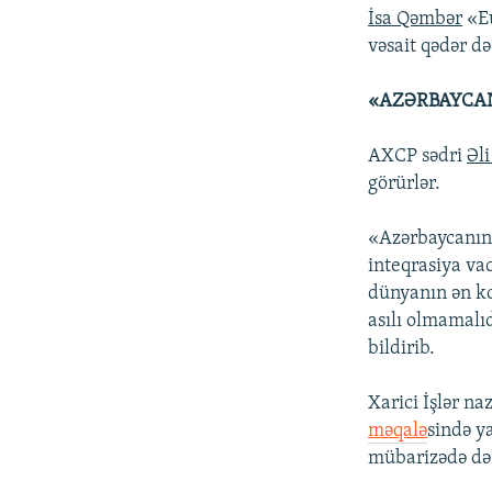
İsa Qəmbər
«Eu
vəsait qədər d
«AZƏRBAYCAN
AXCP sədri
Əli
görürlər.
«Azərbaycanın 
inteqrasiya va
dünyanın ən ko
asılı olmamalıd
bildirib.
Xarici İşlər na
məqalə
sində y
mübarizədə də c