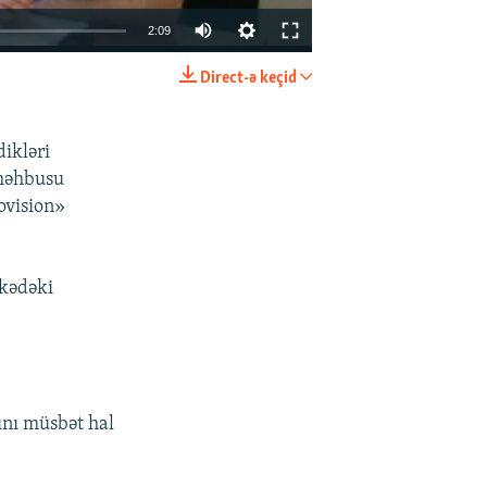
2:09
Direct-ə keçid
EMBED
PAYLAŞ
dikləri
 məhbusu
ovision»
lkədəki
ını müsbət hal