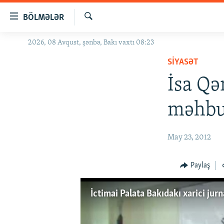
Keçid
BÖLMƏLƏR
linkləri
Axtar
Əsas
2026, 08 Avqust, şənbə, Bakı vaxtı 08:23
GÜNDƏM
məzmuna
SIYASƏT
#İZAHLA
qayıt
Əsas
İsa Qə
KORRUPSIOMETR
naviqasiyaya
#ƏSLINDƏ
qayıt
məhbus
Axtarışa
FƏRQƏ BAX
keç
QANUNI DOĞRU
May 23, 2012
ARAŞDIRMA
Paylaş
MULTIMEDIA
RADIO ARXIV
VIDEO
İctimai Palata Bakıdakı xarici jur
HAQQIMIZDA
FOTOQALEREYA
OXU ZALI