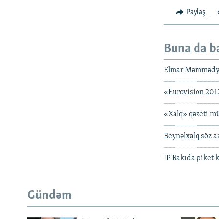
Paylaş
Buna da b
Elmar Məmmədyar
«Eurovision 2012
«Xalq» qəzeti m
Beynəlxalq söz a
İP Bakıda piket 
Gündəm