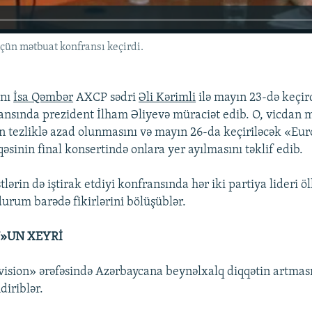
 üçün mətbuat konfransı keçirdi.
anı
İsa Qəmbər
AXCP sədri
Əli Kərimli
ilə mayın 23-də keçir
nsında prezident İlham Əliyevə müraciət edib. O, vicdan
rın tezliklə azad olunmasını və mayın 26-da keçiriləcək «Eur
sinin final konsertində onlara yer ayılmasını təklif edib.
tlərin də iştirak etdiyi konfransında hər iki partiya lideri ö
durum barədə fikirlərini bölüşüblər.
»UN XEYRİ
vision» ərəfəsində Azərbaycana beynəlxalq diqqətin artmas
diriblər.