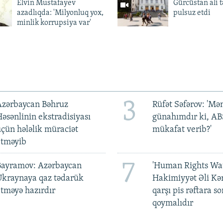
Elvin Mustafayev
Gürcüstan ali t
azadlıqda: 'Milyonluq yox,
pulsuz etdi
minlik korrupsiya var'
3
Azərbaycan Bəhruz
Rüfət Səfərov: 'M
əsənlinin ekstradisiyası
günahımdır ki, A
çün hələlik müraciət
mükafat verib?'
etməyib
7
Bayramov: Azərbaycan
'Human Rights Wat
Ukraynaya qaz tədarük
Hakimiyyət Əli Kə
tməyə hazırdır
qarşı pis rəftara so
qoymalıdır