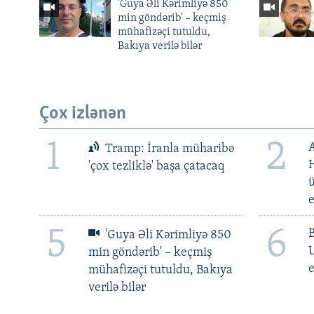
'Guya Əli Kərimliyə 850
min göndərib' – keçmiş
mühafizəçi tutuldu,
Bakıya verilə bilər
Çox izlənən
1
2
Tramp: İranla müharibə
H
'çox tezliklə' başa çatacaq
ü
5
6
'Guya Əli Kərimliyə 850
min göndərib' – keçmiş
e
mühafizəçi tutuldu, Bakıya
verilə bilər