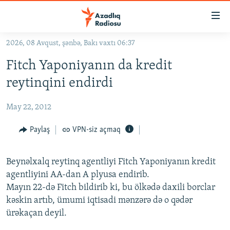
Keçid
linkləri
Əsas
2026, 08 Avqust, şənbə, Bakı vaxtı 06:37
məzmuna
GÜNDƏM
Fitch Yaponiyanın da kredit
qayıt
#İZAHLA
Əsas
reytinqini endirdi
KORRUPSIOMETR
naviqasiyaya
qayıt
May 22, 2012
#ƏSLINDƏ
Axtarışa
FƏRQƏ BAX
Paylaş
VPN-siz açmaq
keç
QANUNI DOĞRU
Beynəlxalq reytinq agentliyi Fitch Yaponiyanın kredit
ARAŞDIRMA
agentliyini AA-dan A plyusa endirib.
MULTIMEDIA
Mayın 22-də Fitch bildirib ki, bu ölkədə daxili borclar
kəskin artıb, ümumi iqtisadi mənzərə də o qədər
RADIO ARXIV
VIDEO
ürəkaçan deyil.
HAQQIMIZDA
FOTOQALEREYA
OXU ZALI