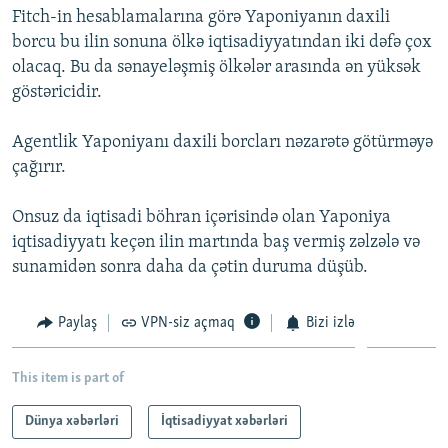
Fitch-in hesablamalarına görə Yaponiyanın daxili
İNFOQRAFIKA
AZƏRBAYCAN ƏDƏBIYYATI KITABXANASI
MISSIYAMIZ
BIZI IZLƏ
borcu bu ilin sonuna ölkə iqtisadiyyatından iki dəfə çox
KARIKATURA
İSLAM VƏ DEMOKRATIYA
PEŞƏ ETIKASI VƏ JURNALISTIKA STANDARTLARIMIZ
olacaq. Bu da sənayeləşmiş ölkələr arasında ən yüksək
göstəricidir.
İZ - MƏDƏNIYYƏT PROQRAMI
MATERIALLARIMIZDAN ISTIFADƏ
AZADLIQRADIOSU MOBIL TELEFONUNUZDA
RFE/RL-in bütün saytları
Agentlik Yaponiyanı daxili borcları nəzarətə götürməyə
BIZIMLƏ ƏLAQƏ
çağırır.
XƏBƏR BÜLLETENLƏRIMIZ
Onsuz da iqtisadi böhran içərisində olan Yaponiya
iqtisadiyyatı keçən ilin martında baş vermiş zəlzələ və
sunamidən sonra daha da çətin duruma düşüb.
Paylaş
VPN-siz açmaq
Bizi izlə
This item is part of
Dünya xəbərləri
İqtisadiyyat xəbərləri