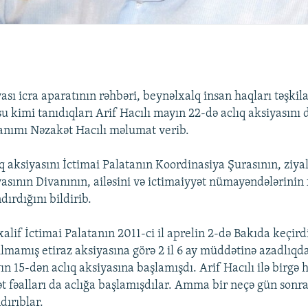
sı icra aparatının rəhbəri, beynəlxalq insan haqları təşkila
 kimi tanıdıqları Arif Hacılı mayın 22-də aclıq aksiyasını 
anımı Nəzakət Hacılı məlumat verib.
ıq aksiyasını İctimai Palatanın Koordinasiya Şurasının, ziyal
asının Divanının, ailəsini və ictimaiyyət nümayəndələrinin 
ırdığını bildirib.
alif İctimai Palatanın 2011-ci il aprelin 2-də Bakıda keçird
ılmamış etiraz aksiyasına görə 2 il 6 ay müddətinə azadlı
n 15-dən aclıq aksiyasına başlamışdı. Arif Hacılı ilə birgə 
t fəalları da aclığa başlamışdılar. Amma bir neçə gün sonra
dırıblar.