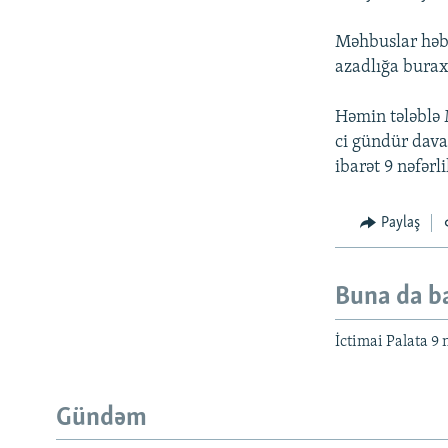
Məhbuslar həbs
azadlığa buraxı
Həmin tələblə 
ci gündür dava
ibarət 9 nəfərl
Paylaş
Buna da b
İctimai Palata 9 
Gündəm