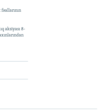
fəallarının
ıq aksiyası 8-
yaxınlarından