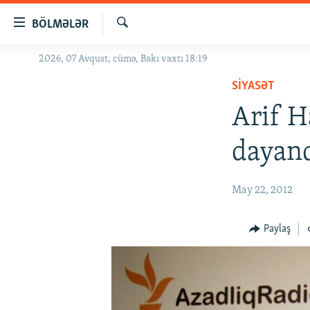
Keçid
BÖLMƏLƏR
linkləri
Axtar
Əsas
2026, 07 Avqust, cümə, Bakı vaxtı 18:19
GÜNDƏM
məzmuna
SIYASƏT
#İZAHLA
qayıt
Əsas
Arif H
KORRUPSIOMETR
naviqasiyaya
#ƏSLINDƏ
qayıt
dayand
Axtarışa
FƏRQƏ BAX
keç
QANUNI DOĞRU
May 22, 2012
ARAŞDIRMA
Paylaş
MULTIMEDIA
RADIO ARXIV
VIDEO
HAQQIMIZDA
FOTOQALEREYA
OXU ZALI