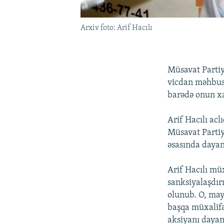
Arxiv foto: Arif Hacılı
Müsavat Partiya
vicdan məhbusu
barədə onun x
Arif Hacılı acl
Müsavat Partiy
əsasında dayand
Arif Hacılı müx
sanksiyalaşdır
olunub. O, mayı
başqa müxalifə
aksiyanı dayan