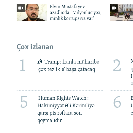
Elvin Mustafayev
azadlıqda: 'Milyonluq yox,
minlik korrupsiya var'
Çox izlənən
1
2
X
Tramp: İranla müharibə
'çox tezliklə' başa çatacaq
5
6
'Human Rights Watch':
Hakimiyyət Əli Kərimliyə
qarşı pis rəftara son
e
qoymalıdır