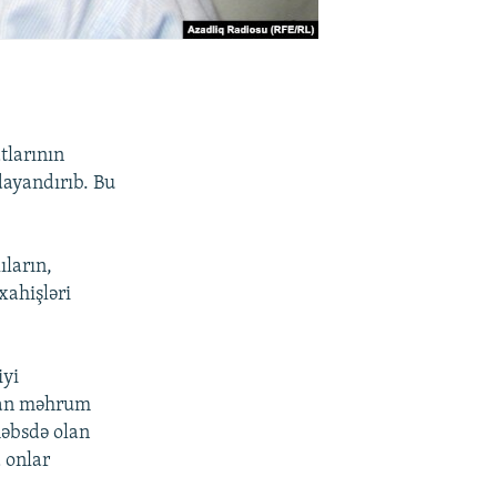
tlarının
dayandırıb. Bu
ıların,
xahişləri
iyi
qdan məhrum
həbsdə olan
 onlar