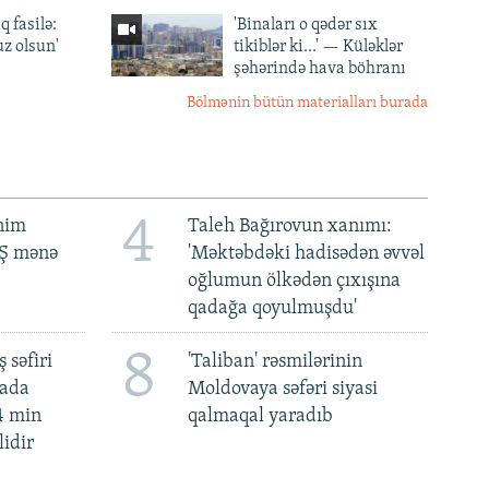
q fasilə:
'Binaları o qədər sıx
z olsun'
tikiblər ki...' — Küləklər
şəhərində hava böhranı
Bölmənin bütün materialları burada
4
ənim
Taleh Bağırovun xanımı:
BŞ mənə
'Məktəbdəki hadisədən əvvəl
oğlumun ölkədən çıxışına
qadağa qoyulmuşdu'
8
 səfiri
'Taliban' rəsmilərinin
mada
Moldovaya səfəri siyasi
4 min
qalmaqal yaradıb
lidir