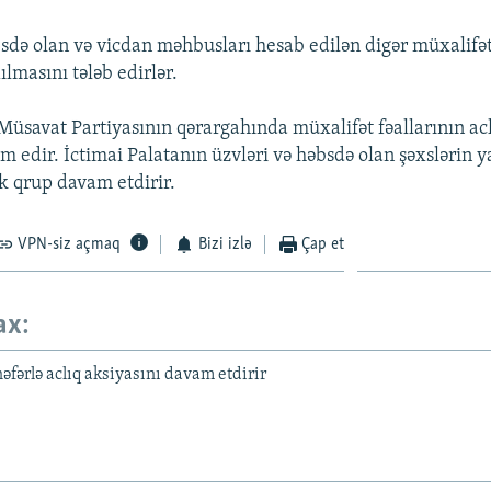
də olan və vicdan məhbusları hesab edilən digər müxalifət 
lmasını tələb edirlər.
Müsavat Partiyasının qərargahında müxalifət fəallarının acl
m edir. İctimai Palatanın üzvləri və həbsdə olan şəxslərin 
ik qrup davam etdirir.
VPN-siz açmaq
Bizi izlə
Çap et
ax:
nəfərlə aclıq aksiyasını davam etdirir