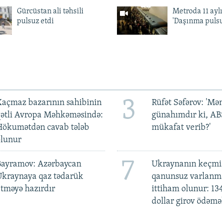
Gürcüstan ali təhsili
Metroda 11 aylı
pulsuz etdi
'Daşınma pulsu
3
açmaz bazarının sahibinin
Rüfət Səfərov: 'M
qətli Avropa Məhkəməsində:
günahımdır ki, A
Hökumətdən cavab tələb
mükafat verib?'
olunur
7
Bayramov: Azərbaycan
Ukraynanın keçmiş
Ukraynaya qaz tədarük
qanunsuz varlan
tməyə hazırdır
ittiham olunur: 13
dollar girov ödəmə