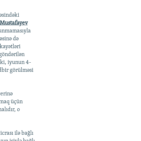
sindəki
Mustafayev
olunmamasıyla
əsinə də
kayətləri
göndərilən
ki, iyunun 4-
dbir görülməsi
erinə
lamaq üçün
alıdır, o
crası ilə bağlı