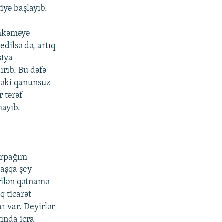
iyə başlayıb.
əhkəməyə
dilsə də, artıq
siya
rıb. Bu dəfə
idəki qanunsuz
r tərəf
mayıb.
orpağım
başqa şey
rilən qətnamə
q ticarət
r var. Deyirlər
ında icra