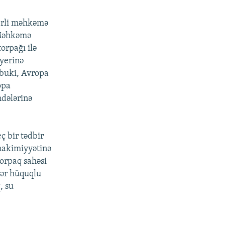
erli məhkəmə
 Məhkəmə
orpağı ilə
 yerinə
lbuki, Avropa
opa
hdələrinə
ç bir tədbir
hakimiyyətinə
torpaq sahəsi
abər hüquqlu
, su