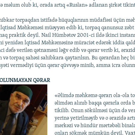
ə məlum olub ki, orada artıq «Ruslan» adlanan şirkət tikint
ahibkar torpaqdan istifadə hüquqlarının müdafiəsi üçün m
 İqtisad Məhkəməsi müəyyən edib ki, torpaq qanunsuz zəbt e
maq praktik deyil. Nail Hümbətov 2001-ci ildə ikinci instan
 yenidən İqtisad Məhkəməsinə müraciət edərək iddia qaldı
i dəfə verilən qətnaməni ləğv edib və qərar verib ki, əraz
n və torpaq sahəsi sahibkara qaytarılsın. Bu qərardan heç bi
ayəti vermədiyi üçün qərar qüvvəyə minib, amma icra olun
RA OLUNMAYAN QƏRAR
«Əlimdə məhkəmə qərarı ola-ola t
əlimdən alınıb başqa qərarla orda 
tikilib. Onun sökülməsi üçün də ve
yerinə yetirilməyib və o ərazidə artı
mərkəzi və hündür mərtəbəli binala
onları sökmək mümkün deyil. Vaxt