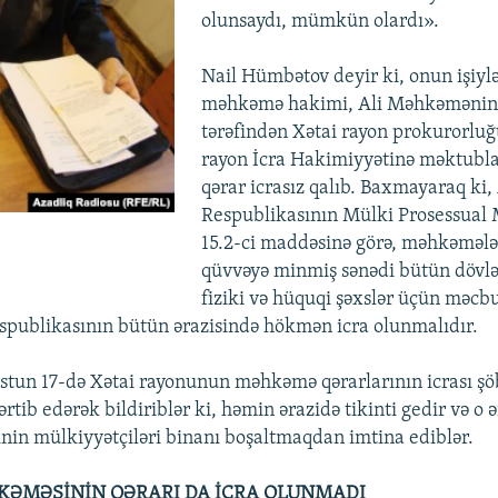
olunsaydı, mümkün olardı».
Nail Hümbətov deyir ki, onun işiylə
məhkəmə hakimi, Ali Məhkəmənin 
tərəfindən Xətai rayon prokurorluğ
rayon İcra Hakimiyyətinə məktubla
qərar icrasız qalıb. Baxmayaraq ki
Respublikasının Mülki Prosessual 
15.2-ci maddəsinə görə, məhkəmələ
qüvvəyə minmiş sənədi bütün dövlə
fiziki və hüquqi şəxslər üçün məcbu
publikasının bütün ərazisində hökmən icra olunmalıdır.
ustun 17-də Xətai rayonunun məhkəmə qərarlarının icrası şö
rtib edərək bildiriblər ki, həmin ərazidə tikinti gedir və o 
inin mülkiyyətçiləri binanı boşaltmaqdan imtina ediblər.
KƏMƏSİNİN QƏRARI DA İCRA OLUNMADI