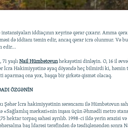
instansiyaları iddiaçının xeyrinə qərar çıxarır. Amma qəra
si də iddianı təmin edir, ancaq qərar icra olunmur. Və bu 
 edir...
 71 yaşlı
Nail Hümbətovun
hekayətini dinləyin. O, 16 il əvvə
r İcra Hakimiyyətinə ayaq döyəndə heç bilmirdi ki, həmin 
nti aparmaq ona yox, başqa bir şirkətə qismət olacaq.
DADI ÖZGƏNİN
akı Şəhər İcra hakimiyyətinin sərəncamı ilə Hümbətovun sah
nə «Sağlamlıq mərkəzi»nin inşası üçün Əhmədli metro stans
75 hektar torpaq sahəsi ayrılıb. 1998-ci ildə yerin ərazisi və
hərsalma baş İdarəsi tərəfindən də təsdiqlənəndən sonra 