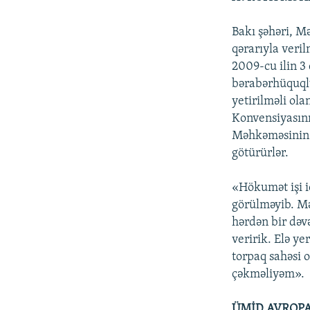
Bakı şəhəri, 
qərarıyla ver
2009-cu ilin 3 
bərabərhüquqlu
yetirilməli ol
Konvensiyasını
Məhkəməsinin on
götürürlər.
«Hökumət işi i
görülməyib. Mə
hərdən bir dəvə
veririk. Elə ye
torpaq sahəsi o
çəkməliyəm».
ÜMİD AVROPA