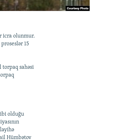
r icra olunmur.
proseslər 15
l torpaq sahəsi
torpaq
ibi olduğu
iyasının
 layihə
Nail Hümbətov