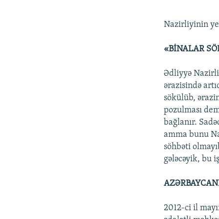
Nazirliyinin y
«BİNALAR SÖ
Ədliyyə Nazirl
ərazisində art
sökülüb, əraz
pozulması demə
bağlanır. Sad
amma bunu Nai
söhbəti olmayıb
gələcəyik, bu 
AZƏRBAYCANL
2012-ci il may