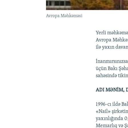
Avropa Məhkəməsi
Yerli məhkəmə 
Avropa Məhkəmə
ilə yaxın davam
İnanmırsınızsa,
üçün Bakı Şəhə
sahəsində tiki
ADI MƏNİM, 
1996-cı ildə B
«Nail» şirkəti
yaxınlığında 0,
Memarlıq və Şə