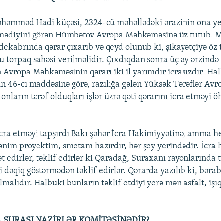
Məhəmməd Hadi küçəsi, 2324-cü məhəllədəki ərazinin ona y
ilmədiyini görən Hümbətov Avropa Məhkəməsinə üz tutub.
dekabrında qərar çıxarıb və qeyd olunub ki, şikayətçiyə öz t
 torpaq sahəsi verilməlidir. Çıxdıqdan sonra üç ay ərzində
an Avropa Məhkəməsinin qərarı iki il yarımdır icrasızdır. Ha
n 46-cı maddəsinə görə, razılığa gələn Yüksək Tərəflər Avr
ların tərəf olduqları işlər üzrə qəti qərarını icra etməyi ö
cra etməyi tapşırdı Bakı şəhər İcra Hakimiyyətinə, amma he
nim proyektim, smetam hazırdır, hər şey yerindədir. İcra 
t edirlər, təklif edirlər ki Qaradağ, Suraxanı rayonlarında 
ri dəqiq göstərmədən təklif edirlər. Qərarda yazılıb ki, bər
lmalıdır. Halbuki bunların təklif etdiyi yerə mən asfalt, işıq
 ŞURASI NAZİRLƏR KOMİTƏSİNƏDİR?