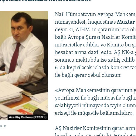
Nail Hümbətovun Avropa Məhkəmə
nümayəndəsi, hüquqşünas
Muxtar 
deyir ki, AİHM-in qərarının icra 
bağlı Avropa Şurası Nazirlər Komit
müraciətlər ediblər və Komitə bu şi
hesabatlarına daxil edib. AŞ NK-a 
sonuncu məktubda isə xahiş edilib 
6-da keçiriləcək iclasda konkret tə
ilə bağlı qərar qəbul olunsun:
«Avropa Məhkəməsinin qərarının y
yetirilməsi ilə bağlı müqavilə bağ
səlahiyyətli nümayəndə təyin olunm
ərizəçi ilə müqavilə bağlamalıdır».
yev
AŞ Nazirlər Komitəsinin qərarların i