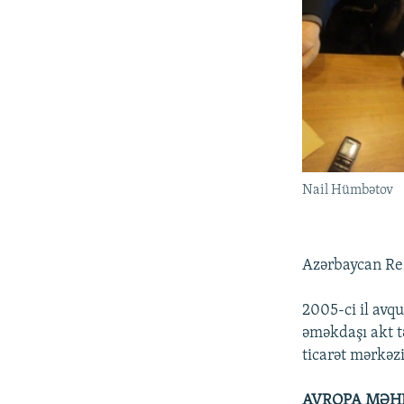
Nail Hümbətov
Azərbaycan Res
2005-ci il avq
əməkdaşı akt tə
ticarət mərkəz
AVROPA MƏH