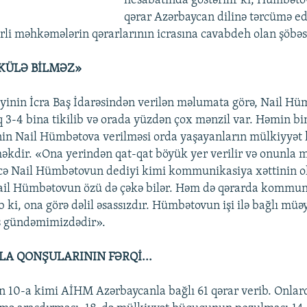
hesabatında göstərilir ki, Hümbətov
qərar Azərbaycan dilinə tərcümə ed
erli məhkəmələrin qərarlarının icrasına cavabdeh olan şöbəs
KÜLƏ BİLMƏZ»
iyinin İcra Baş İdarəsindən verilən məlumata görə, Nail H
ıq 3-4 bina tikilib və orada yüzdən çox mənzil var. Həmin bi
inin Nail Hümbətova verilməsi orda yaşayanların mülkiyyə
kdir. «Ona yerindən qat-qat böyük yer verilir və onunla 
əcə Nail Hümbətovun dediyi kimi kommunikasiya xəttinin 
l Hümbətovun özü də çəkə bilər. Həm də qərarda kommun
 ki, ona görə dəlil əsassızdır. Hümbətovun işi ilə bağlı müə
iş gündəmimizdədir».
A QONŞULARININ FƏRQİ...
ın 10-a kimi AİHM Azərbaycanla bağlı 61 qərar verib. Onla