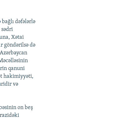
 bağlı dəfələrlə
sədri
una, Xətai
r göndərilsə də
, Azərbaycan
Məcəlləsinin
rin qanuni
t hakimiyyəti,
ridir və
bəsinin on beş
ərazidəki