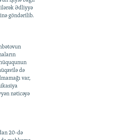
un işiylə bağlı
ilərək Ədliyyə
inə göndərilib.
ümbətovun
naların
t hüququnun
müqavilə də
olmamağı var,
ikasiya
yyən nəticəyə
rdan 20-də