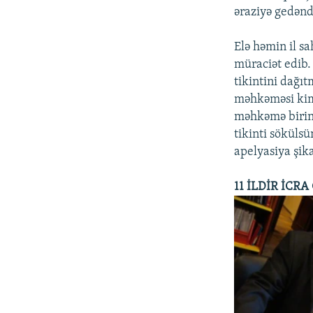
əraziyə gedənd
Elə həmin il s
müraciət edib.
tikintini dağıt
məhkəməsi kimi
məhkəmə birinc
tikinti sökülsü
apelyasiya şik
11 İLDİR İC