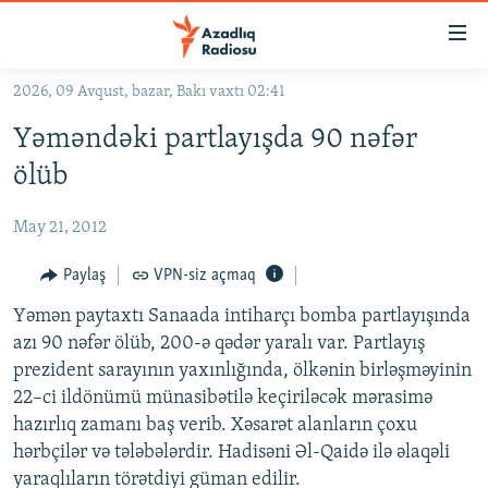
Keçid
linkləri
Əsas
2026, 09 Avqust, bazar, Bakı vaxtı 02:41
məzmuna
GÜNDƏM
Yəməndəki partlayışda 90 nəfər
qayıt
#İZAHLA
Əsas
ölüb
KORRUPSIOMETR
naviqasiyaya
qayıt
May 21, 2012
#ƏSLINDƏ
Axtarışa
FƏRQƏ BAX
Paylaş
VPN-siz açmaq
keç
QANUNI DOĞRU
Yəmən paytaxtı Sanaada intiharçı bomba partlayışında
azı 90 nəfər ölüb, 200-ə qədər yaralı var. Partlayış
ARAŞDIRMA
prezident sarayının yaxınlığında, ölkənin birləşməyinin
MULTIMEDIA
22–ci ildönümü münasibətilə keçiriləcək mərasimə
hazırlıq zamanı baş verib. Xəsarət alanların çoxu
RADIO ARXIV
VIDEO
hərbçilər və tələbələrdir. Hadisəni Əl-Qaidə ilə əlaqəli
HAQQIMIZDA
FOTOQALEREYA
OXU ZALI
yaraqlıların törətdiyi güman edilir.