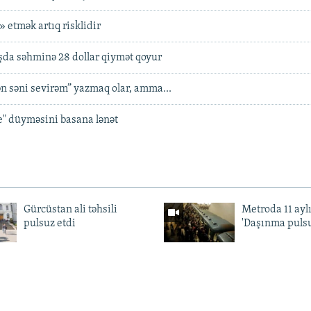
 etmək artıq risklidir
ışda səhminə 28 dollar qiymət qoyur
n səni sevirəm” yazmaq olar, amma...
e" düyməsini basana lənət
Gürcüstan ali təhsili
Metroda 11 aylı
pulsuz etdi
'Daşınma pulsu