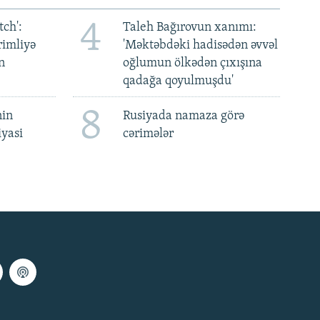
4
ch':
Taleh Bağırovun xanımı:
rimliyə
'Məktəbdəki hadisədən əvvəl
n
oğlumun ölkədən çıxışına
qadağa qoyulmuşdu'
8
nin
Rusiyada namaza görə
iyasi
cərimələr