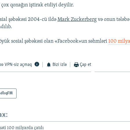
ox qonağın iştirak etdiyi deyilir.
ial şəbəkəsi 2004-cü ildə
Mark Zuckerberg
və onun tələbə 
dılıb.
öyük sosial şəbəkəsi olan «Facebook»un səhmləri
100 milya
VPN-siz açmaq
Bizi izlə
Çap et
adlıqFM
ax:
əti 100 milyarda çatdı