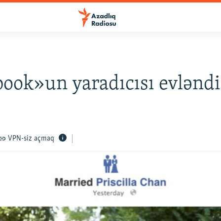
ook»un yaradıcısı evləndi
VPN-siz açmaq