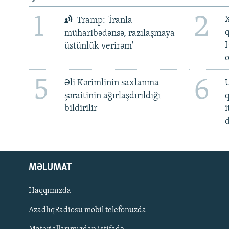
1
2
X
Tramp: 'İranla
müharibədənsə, razılaşmaya
üstünlük verirəm'
5
6
Əli Kərimlinin saxlanma
U
şəraitinin ağırlaşdırıldığı
bildirilir
i
d
MƏLUMAT
Haqqımızda
AzadlıqRadiosu mobil telefonuzda