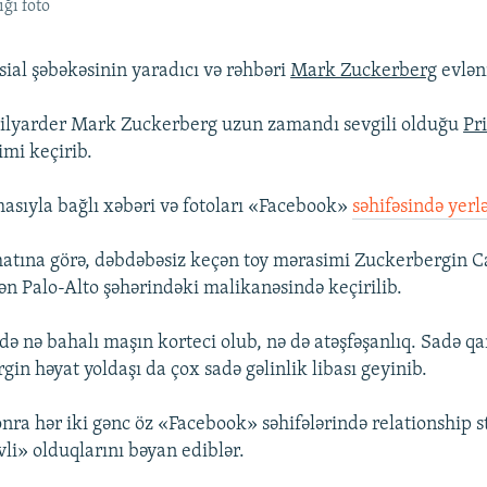
ğı foto
ial şəbəkəsinin yaradıcı və rəhbəri
Mark Zuckerberg
evlən
ilyarder Mark Zuckerberg uzun zamandı sevgili olduğu
Pr
imi keçirib.
asıyla bağlı xəbəri və fotoları «Facebook»
səhifəsində yerlə
tına görə, dəbdəbəsiz keçən toy mərasimi Zuckerbergin Ca
şən Palo-Alto şəhərindəki malikanəsində keçirilib.
ə nə bahalı maşın korteci olub, nə də atəşfəşanlıq. Sadə 
in həyat yoldaşı da çox sadə gəlinlik libası geyinib.
ra hər iki gənc öz «Facebook» səhifələrində relationship st
li» olduqlarını bəyan ediblər.