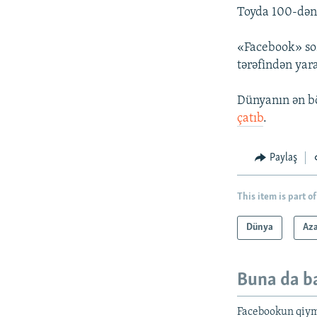
Toyda 100-dən ç
«Facebook» sos
tərəfindən yara
Dünyanın ən b
çatıb
.
Paylaş
This item is part of
Dünya
Az
Buna da b
Facebookun qiym