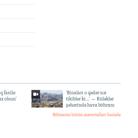
q fasilə:
'Binaları o qədər sıx
z olsun'
tikiblər ki...' — Küləklər
şəhərində hava böhranı
Bölmənin bütün materialları burada