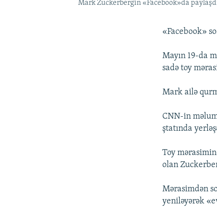
Mark Zuckerbergin «Facebook»da paylaşdı
«Facebook» sos
Mayın 19-da m
sadə toy məras
Mark ailə qurm
CNN-in məluma
ştatında yerlə
Toy mərasimind
olan Zuckerberg
Mərasimdən son
yeniləyərək «ev