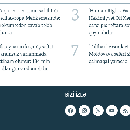
3
açmaz bazarının sahibinin
'Human Rights Wat
qətli Avropa Məhkəməsində:
Hakimiyyət Əli Kə
Hökumətdən cavab tələb
qarşı pis rəftara so
olunur
qoymalıdır
7
kraynanın keçmiş səfiri
'Taliban' rəsmiləri
qanunsuz varlanmada
Moldovaya səfəri s
ttiham olunur: 134 min
qalmaqal yaradıb
ollar girov ödəməlidir
BIZI IZLƏ