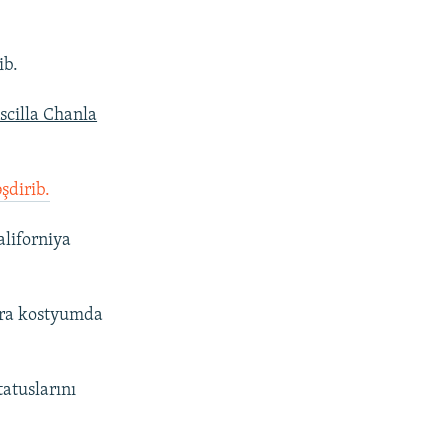
ib.
iscilla Chanla
şdirib.
liforniya
qara kostyumda
atuslarını