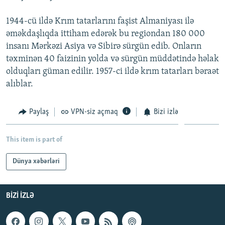
İNFOQRAFIKA
AZƏRBAYCAN ƏDƏBIYYATI KITABXANASI
MISSIYAMIZ
BIZI IZLƏ
1944-cü ildə Krım tatarlarını faşist Almaniyası ilə
KARIKATURA
İSLAM VƏ DEMOKRATIYA
PEŞƏ ETIKASI VƏ JURNALISTIKA STANDARTLARIMIZ
əməkdaşlıqda ittiham edərək bu regiondan 180 000
insanı Mərkəzi Asiya və Sibirə sürgün edib. Onların
İZ - MƏDƏNIYYƏT PROQRAMI
MATERIALLARIMIZDAN ISTIFADƏ
təxminən 40 faizinin yolda və sürgün müddətində həlak
AZADLIQRADIOSU MOBIL TELEFONUNUZDA
RFE/RL-in bütün saytları
olduqları güman edilir. 1957-ci ildə krım tatarları bəraət
BIZIMLƏ ƏLAQƏ
alıblar.
XƏBƏR BÜLLETENLƏRIMIZ
Paylaş
VPN-siz açmaq
Bizi izlə
This item is part of
Dünya xəbərləri
BIZI IZLƏ