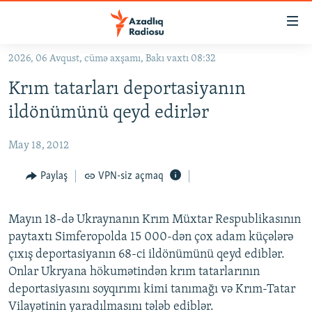
Keçid
linkləri
Əsas
2026, 06 Avqust, cümə axşamı, Bakı vaxtı 08:32
məzmuna
GÜNDƏM
Krım tatarları deportasiyanın
qayıt
#İZAHLA
Əsas
ildönümünü qeyd edirlər
KORRUPSIOMETR
naviqasiyaya
qayıt
May 18, 2012
#ƏSLINDƏ
Axtarışa
FƏRQƏ BAX
Paylaş
VPN-siz açmaq
keç
QANUNI DOĞRU
Mayın 18-də Ukraynanın Krım Müxtar Respublikasının
ARAŞDIRMA
paytaxtı Simferopolda 15 000-dən çox adam küçələrə
MULTIMEDIA
çıxış deportasiyanın 68-ci ildönümünü qeyd ediblər.
Onlar Ukryana hökumətindən krım tatarlarının
RADIO ARXIV
VIDEO
deportasiyasını soyqırımı kimi tanımağı və Krım-Tatar
HAQQIMIZDA
FOTOQALEREYA
OXU ZALI
Vilayətinin yaradılmasını tələb ediblər.