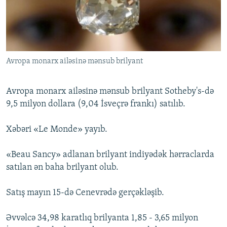
İNFOQRAFIKA
AZƏRBAYCAN ƏDƏBIYYATI KITABXANASI
MISSIYAMIZ
BIZI IZLƏ
KARIKATURA
İSLAM VƏ DEMOKRATIYA
PEŞƏ ETIKASI VƏ JURNALISTIKA STANDARTLARIMIZ
İZ - MƏDƏNIYYƏT PROQRAMI
MATERIALLARIMIZDAN ISTIFADƏ
Avropa monarx ailəsinə mənsub brilyant
AZADLIQRADIOSU MOBIL TELEFONUNUZDA
RFE/RL-in bütün saytları
BIZIMLƏ ƏLAQƏ
Avropa monarx ailəsinə mənsub brilyant Sotheby's-də
XƏBƏR BÜLLETENLƏRIMIZ
9,5 milyon dollara (9,04 İsveçrə frankı) satılıb.
Xəbəri «Le Monde» yayıb.
«Beau Sancy» adlanan brilyant indiyədək hərraclarda
satılan ən baha brilyant olub.
Satış mayın 15-də Cenevrədə gerçəkləşib.
Əvvəlcə 34,98 karatlıq brilyanta 1,85 - 3,65 milyon