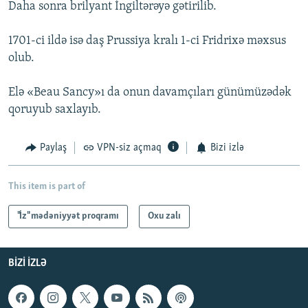
Daha sonra brilyant İngiltərəyə gətirilib.
1701-ci ildə isə daş Prussiya kralı 1-сi Fridrixə məxsus
olub.
Elə «Beau Sancy»ı da onun davamçıları günümüzədək
qoruyub saxlayıb.
Paylaş
VPN-siz açmaq
Bizi izlə
This item is part of
"İz" mədəniyyət proqramı
Oxu zalı
BIZI IZLƏ