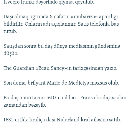
İsveçrə frankı dəyərində qiymət qoyulub.
Daşı almaq uğrunda 5 nəfərin «mübarizə» apardığı
bildirilir. Onların adı açıqlanmır. Satış telefonla baş
tutub.
Satışdan sonra bu daş dünya mediasının gündəminə
düşüb.
The Guardian «Beau Sancy»ın tarixçəsindən yazıb.
Sən demə, brilyant Marie de Mediciyə məxsus olub.
Bu daş onun tacını 1610-cu ildən - Fransa kraliçası olan
zamandan bəzəyib.
1631-ci ildə kraliça daşı Niderland kral ailəsinə satıb.