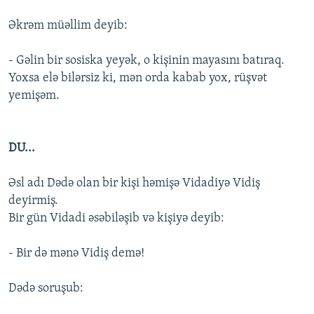
Əkrəm müəllim deyib:
- Gəlin bir sosiska yeyək, o kişinin mayasını batıraq.
Yoxsa elə bilərsiz ki, mən orda kabab yox, rüşvət
yemişəm.
DU...
Əsl adı Dədə olan bir kişi həmişə Vidadiyə Vidiş
deyirmiş.
Bir gün Vidadi əsəbiləşib və kişiyə deyib:
- Bir də mənə Vidiş demə!
Dədə soruşub: