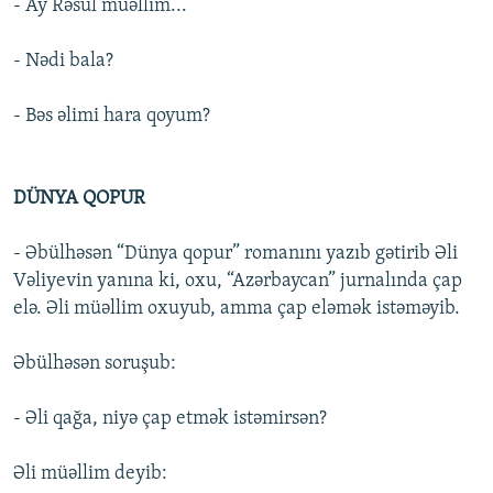
- Ay Rəsul müəllim...
- Nədi bala?
- Bəs əlimi hara qoyum?
DÜNYA QOPUR
- Əbülhəsən “Dünya qopur” romanını yazıb gətirib Əli
Vəliyevin yanına ki, oxu, “Azərbaycan” jurnalında çap
elə. Əli müəllim oxuyub, amma çap eləmək istəməyib.
Əbülhəsən soruşub:
- Əli qağa, niyə çap etmək istəmirsən?
Əli müəllim deyib: