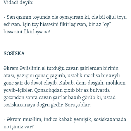
Vidadi deyib:
- Sən qızının toyunda elə oynayırsan ki, elə bil oğul toyu
edirsən. İşin toy hissəsini fikirləşirsən, bir az “oy”
hissəsini fikirləşsənə!
SOSİSKA
Əkrəm Əylislinin əl tutduğu cavan şairlərdən birinin
atası, yazıçını qonaq çağırıb, üstəlik məclisə bir xeyli
gənc şair də dəvət eləyib. Kabab, dəm-dəsgah, möhkəm
yeyib-içiblər. Qonaqlıqdan çıxıb bir az bulvarda
gəzəndən sonra cavan şairlər baxıb görüb ki, ustad
sosiskaxanaya doğru gedir. Soruşublar:
- Əkrəm müəllim, indicə kabab yemişik, sosiskaxanada
nə işimiz var?