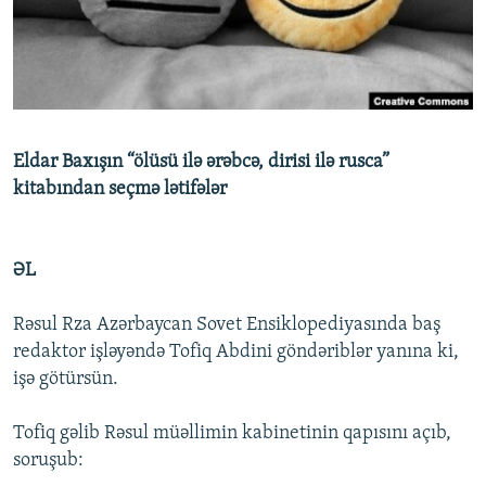
İNFOQRAFIKA
AZƏRBAYCAN ƏDƏBIYYATI KITABXANASI
MISSIYAMIZ
BIZI IZLƏ
KARIKATURA
İSLAM VƏ DEMOKRATIYA
PEŞƏ ETIKASI VƏ JURNALISTIKA STANDARTLARIMIZ
İZ - MƏDƏNIYYƏT PROQRAMI
MATERIALLARIMIZDAN ISTIFADƏ
AZADLIQRADIOSU MOBIL TELEFONUNUZDA
RFE/RL-in bütün saytları
Eldar Baxışın “ölüsü ilə ərəbcə, dirisi ilə rusca”
BIZIMLƏ ƏLAQƏ
kitabından seçmə lətifələr
XƏBƏR BÜLLETENLƏRIMIZ
ƏL
Rəsul Rza Azərbaycan Sovet Ensiklopediyasında baş
redaktor işləyəndə Tofiq Abdini göndəriblər yanına ki,
işə götürsün.
Tofiq gəlib Rəsul müəllimin kabinetinin qapısını açıb,
soruşub: