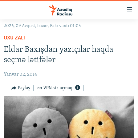
Keçid
linkləri
Əsas
2026, 09 Avqust, bazar, Bakı vaxtı 01:05
məzmuna
GÜNDƏM
OXU ZALI
qayıt
#İZAHLA
Əsas
Eldar Baxışdan yazıçılar haqda
KORRUPSIOMETR
naviqasiyaya
seçmə lətifələr
qayıt
#ƏSLINDƏ
Axtarışa
Yanvar 02, 2014
FƏRQƏ BAX
keç
QANUNI DOĞRU
Paylaş
VPN-siz açmaq
ARAŞDIRMA
MULTIMEDIA
RADIO ARXIV
VIDEO
HAQQIMIZDA
FOTOQALEREYA
OXU ZALI