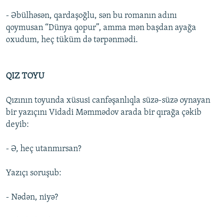
- Əbülhəsən, qardaşoğlu, sən bu romanın adını
qoymusan “Dünya qopur”, amma mən başdan ayağa
oxudum, heç tüküm də tərpənmədi.
QIZ TOYU
Qızının toyunda xüsusi canfəşanlıqla süzə-süzə oynayan
bir yazıçını Vidadi Məmmədov arada bir qırağa çəkib
deyib:
- Ə, heç utanmırsan?
Yazıçı soruşub:
- Nədən, niyə?