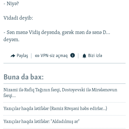
- Niyə?
Vidadi deyib:
- Sən mənə Vidiş deyəndə, gərək mən də sənə D...
deyəm.
Paylaş
VPN-siz açmaq
Bizi izlə
Buna da bax:
Nizami ilə Rafiq Tağının fərqi, Dostoyevski ilə Mirələmovun
fərqi...
Yazıçılar haqda lətifələr (Ramiz Rövşəni həbs edirlər...)
Yazıçılar haqda lətifələr: "Aldadılmış ər"