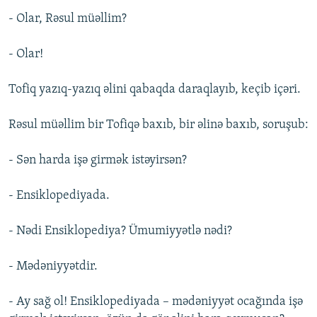
- Olar, Rəsul müəllim?
- Olar!
Tofiq yazıq-yazıq əlini qabaqda daraqlayıb, keçib içəri.
Rəsul müəllim bir Tofiqə baxıb, bir əlinə baxıb, soruşub:
- Sən harda işə girmək istəyirsən?
- Ensiklopediyada.
- Nədi Ensiklopediya? Ümumiyyətlə nədi?
- Mədəniyyətdir.
- Ay sağ ol! Ensiklopediyada – mədəniyyət ocağında işə