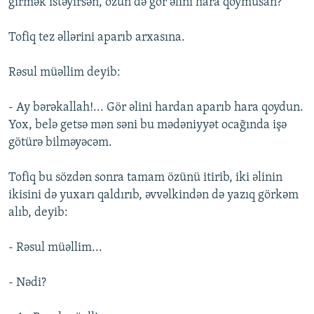
girmək istəyirsən, özün də gör əlini hara qoymusan?
Tofiq tez əllərini aparıb arxasına.
Rəsul müəllim deyib:
- Ay bərəkallah!... Gör əlini hardan aparıb hara qoydun.
Yox, belə getsə mən səni bu mədəniyyət ocağında işə
götürə bilməyəcəm.
Tofiq bu sözdən sonra tamam özünü itirib, iki əlinin
ikisini də yuxarı qaldırıb, əvvəlkindən də yazıq görkəm
alıb, deyib:
- Rəsul müəllim...
- Nədi?