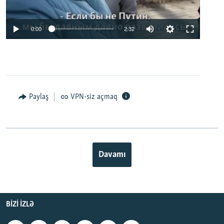
0:00
2:32
Paylaş
VPN-siz açmaq
Davamı
BIZI IZLƏ