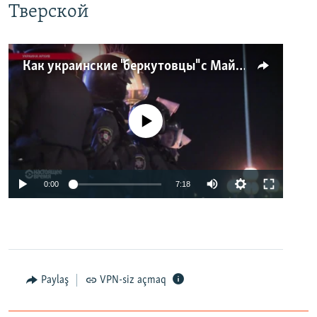
Тверской
Как украинские "беркутовцы" с Майдана стали ОМОНом с Тверской
No media source currently available
0:00
7:18
Paylaş
VPN-siz açmaq