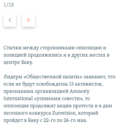
1/18
2/
Ö
N
n
ö
c
v
ə
b
k
ə
Стычки между сторонниками оппозиции и
i
t
полицией продолжились и в других местах в
s
i
центре Баку.
l
s
a
l
Лидеры «Общественной палаты» заявляют, что
y
a
если не будут освобождены 13 активистов,
d
y
признанных организацией Amnesty
d
International «узниками совести», то
оппозиция продолжит акции протеста и в дни
песенного конкурса Eurovision, который
пройдет в Баку с 22-го по 26-го мая.