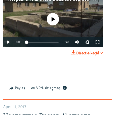
No media source currently available
0:00
3:43
Direct-ə keçid
Paylaş
VPN-siz açmaq
Aprel 11, 2017