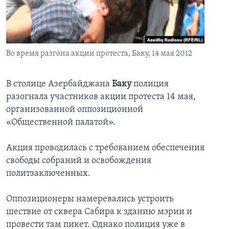
İNFOQRAFIKA
AZƏRBAYCAN ƏDƏBIYYATI KITABXANASI
MISSIYAMIZ
BIZI IZLƏ
KARIKATURA
İSLAM VƏ DEMOKRATIYA
PEŞƏ ETIKASI VƏ JURNALISTIKA STANDARTLARIMIZ
İZ - MƏDƏNIYYƏT PROQRAMI
MATERIALLARIMIZDAN ISTIFADƏ
Во время разгона акции протеста, Баку, 14 мая 2012
AZADLIQRADIOSU MOBIL TELEFONUNUZDA
RFE/RL-in bütün saytları
BIZIMLƏ ƏLAQƏ
В столице Азербайджана
Баку
полиция
разогнала участников акции протеста 14 мая,
XƏBƏR BÜLLETENLƏRIMIZ
организованной оппозиционной
«Общественной палатой».
Акция проводилась с требованием обеспечения
свободы собраний и освобождения
политзаключенных.
Оппозиционеры намеревались устроить
шествие от сквера Сабира к зданию мэрии и
провести там пикет. Однако полиция уже в