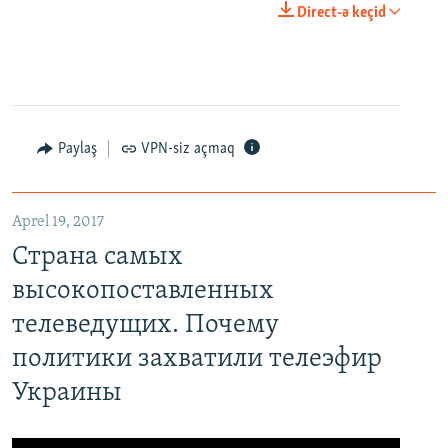
Direct-ə keçid
Paylaş
VPN-siz açmaq
Aprel 19, 2017
Страна самых
высокопоставленных
телеведущих. Почему
политики захватили телеэфир
Украины