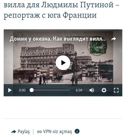
вилла для Людмилы Путиной –
репортаж с юга Франции
Домик у океана. Как выглядит вилла для Людмилы Путиной – репортаж с юга Франции
No media source currently available
0:00
6:04
Paylaş
VPN-siz açmaq