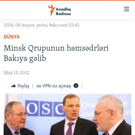
Keçid
linkləri
Əsas
2026, 08 Avqust, şənbə, Bakı vaxtı 22:42
məzmuna
GÜNDƏM
DÜNYA
qayıt
#İZAHLA
Əsas
Minsk Qrupunun həmsədrləri
KORRUPSIOMETR
naviqasiyaya
Bakıya gəlib
qayıt
#ƏSLINDƏ
Axtarışa
May 13, 2012
FƏRQƏ BAX
keç
QANUNI DOĞRU
Paylaş
VPN-siz açmaq
ARAŞDIRMA
MULTIMEDIA
RADIO ARXIV
VIDEO
HAQQIMIZDA
FOTOQALEREYA
OXU ZALI