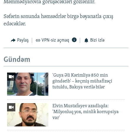
Məmmədyarovla görüşəcəkləri gözlənilir.
Səfərin sonunda həmsədrlər birgə bəyanatla çıxış
edəcəklər.
Paylaş
VPN-siz açmaq
Bizi izlə
Gündəm
'Guya Əli Kərimliyə 850 min
göndərib' – keçmiş mühafizəçi
tutuldu, Bakıya verilə bilər
Elvin Mustafayev azadlıqda:
'Milyonluq yox, minlik korrupsiya
var'