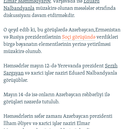
Elmar Məmmədyarov
, Varşavada isə
Eduard
Nalbandyanla
müzakirə olunan məsələlər ətrafında
diskussiyanı davam etdirməkdir.
O qeyd edib ki, bu görüşlərdə Azərbaycan,Ermənistan
və Rusiya prezidentlərinin
Soçi görüşündə
verdikləri
birgə bəyanatın elementlərinin yerinə yetirilməsi
müzakirə olunub.
Həmsədrlər mayın 12-də Yerevanda prezident
Serzh
Sargsyan
və xarici işlər naziri Eduard Nalbandyanla
görüşüblər.
Mayın 14-də isə onların Azərbaycan rəhbərliyi ilə
görüşləri nəzərdə tutulub.
Həməsdrlərin səfər zamanı Azərbaycan prezidenti
İlham Əliyev və xarici işlər naziri Elmar