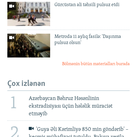
Gürcüstan ali təhsili pulsuz etdi
Metroda 11 aylıq fasilə: 'Daşınma
pulsuz olsun'
Bölmənin bütün materialları burada
Çox izlənən
1
Azərbaycan Bəhruz Həsənlinin
ekstradisiyası üçün hələlik müraciət
etməyib
2
'Guya Əli Kərimliyə 850 min göndərib' –