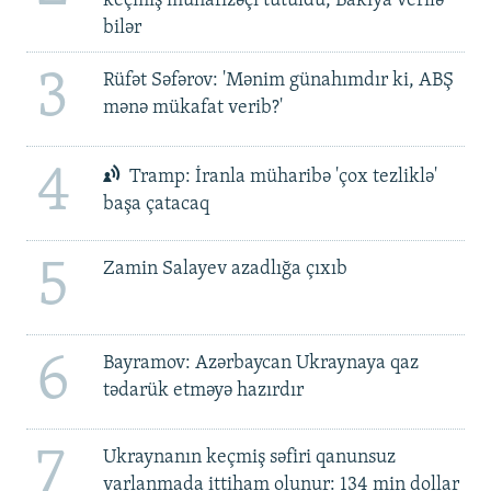
keçmiş mühafizəçi tutuldu, Bakıya verilə
bilər
3
Rüfət Səfərov: 'Mənim günahımdır ki, ABŞ
mənə mükafat verib?'
4
Tramp: İranla müharibə 'çox tezliklə'
başa çatacaq
5
Zamin Salayev azadlığa çıxıb
6
Bayramov: Azərbaycan Ukraynaya qaz
tədarük etməyə hazırdır
7
Ukraynanın keçmiş səfiri qanunsuz
varlanmada ittiham olunur: 134 min dollar