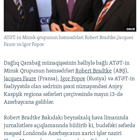
İNFOQRAFIKA
AZƏRBAYCAN ƏDƏBIYYATI KITABXANASI
MISSIYAMIZ
BIZI IZLƏ
KARIKATURA
İSLAM VƏ DEMOKRATIYA
PEŞƏ ETIKASI VƏ JURNALISTIKA STANDARTLARIMIZ
İZ - MƏDƏNIYYƏT PROQRAMI
MATERIALLARIMIZDAN ISTIFADƏ
ATƏT-in Minsk qrupunun həmsədrləri Robert Bradtke,Jacques
AZADLIQRADIOSU MOBIL TELEFONUNUZDA
RFE/RL-in bütün saytları
Faure və Igor Popov
BIZIMLƏ ƏLAQƏ
XƏBƏR BÜLLETENLƏRIMIZ
Dağlıq Qarabağ münaqişəsinin həlliylə bağlı ATƏT-in
Minsk Qrupunun həmsədrləri
Robert Bradtke
(ABŞ),
Jacques Faure
(Fransa),
İgor Popov
(Rusiya) və ATƏT-in
fəaliyyətdə olan sədrinin şəxsi nümayəndəsi Anjey
Kaspşik regiona səfərləri çərçivəsində mayın 13-də
Azərbaycana gəliblər.
Robert Bradtke Bakıdakı beynəlxalq hava limanında
jurnalistlərə açıqlamasında bildirib ki, budəfəki səfərdə
məqsəd Londonda Azərbaycanın xarici işlər naziri