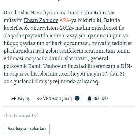
İNFOQRAFIKA
AZƏRBAYCAN ƏDƏBIYYATI KITABXANASI
MISSIYAMIZ
BIZI IZLƏ
Daxili İşlər Nazirliyinin mətbuat xidmətinin rəis
KARIKATURA
İSLAM VƏ DEMOKRATIYA
PEŞƏ ETIKASI VƏ JURNALISTIKA STANDARTLARIMIZ
müavini
Ehsan Zahidov
APA
-ya bildirib ki, Bakıda
keçiriləcək «Eurovision-2012» mahnı müsabiqəsi ilə
İZ - MƏDƏNIYYƏT PROQRAMI
MATERIALLARIMIZDAN ISTIFADƏ
əlaqədar paytaxtda ictimai asayişin, qanunçuluğun və
AZADLIQRADIOSU MOBIL TELEFONUNUZDA
RFE/RL-in bütün saytları
hüquq qaydasının etibarlı qorunması, müvafiq tədbirlər
BIZIMLƏ ƏLAQƏ
planlarından irəli gələn vəzifələrin icrasının tam təmin
edilməsi məqsədilə daxili işlər naziri, general-
XƏBƏR BÜLLETENLƏRIMIZ
polkovnik Ramil Usubovun imzaladığı sərəncamla DİN-
in orqan və hissələrinin şəxsi heyəti mayın 10-dan 31-
dək gücləndirilmiş iş rejimində çalışacaq.
Paylaş
VPN-siz açmaq
Bizi izlə
This item is part of
Azərbaycan xəbərləri