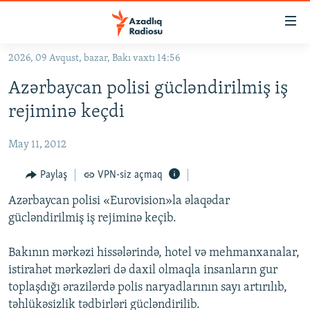
Keçid
linkləri
Əsas
2026, 09 Avqust, bazar, Bakı vaxtı 14:56
məzmuna
GÜNDƏM
Azərbaycan polisi gücləndirilmiş iş
qayıt
#İZAHLA
Əsas
rejiminə keçdi
KORRUPSIOMETR
naviqasiyaya
qayıt
May 11, 2012
#ƏSLINDƏ
Axtarışa
FƏRQƏ BAX
Paylaş
VPN-siz açmaq
keç
QANUNI DOĞRU
Azərbaycan polisi «Eurovision»la əlaqədar
gücləndirilmiş iş rejiminə keçib.
ARAŞDIRMA
MULTIMEDIA
Bakının mərkəzi hissələrində, hotel və mehmanxanalar,
istirahət mərkəzləri də daxil olmaqla insanların gur
RADIO ARXIV
VIDEO
toplaşdığı ərazilərdə polis naryadlarının sayı artırılıb,
HAQQIMIZDA
FOTOQALEREYA
OXU ZALI
təhlükəsizlik tədbirləri gücləndirilib.