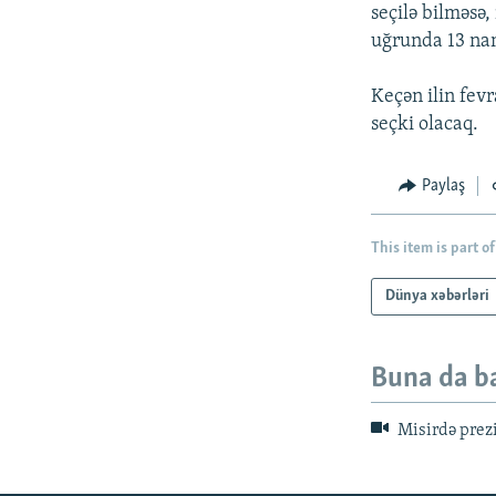
İNFOQRAFIKA
AZƏRBAYCAN ƏDƏBIYYATI KITABXANASI
MISSIYAMIZ
seçilə bilməsə,
uğrunda 13 na
KARIKATURA
İSLAM VƏ DEMOKRATIYA
PEŞƏ ETIKASI VƏ JURNALISTIKA
STANDARTLARIMIZ
İZ - MƏDƏNIYYƏT PROQRAMI
Keçən ilin fev
MATERIALLARIMIZDAN ISTIFADƏ
seçki olacaq.
AZADLIQRADIOSU MOBIL TELEFONUNUZDA
BIZIMLƏ ƏLAQƏ
Paylaş
XƏBƏR BÜLLETENLƏRIMIZ
This item is part of
Dünya xəbərləri
Buna da b
Misirdə prezi