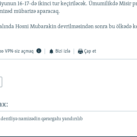
 iyunun 16-17-də ikinci tur keçiriləcək. Ümumilikdə Misir p
mizəd mübarizə aparacaq.
ralında Hosni Mubarakin devrilməsindən sonra bu ölkədə keç
VPN-siz açmaq
Bizi izlə
Çap et
ax:
dentliyə namizədin qərargahı yandırılıb