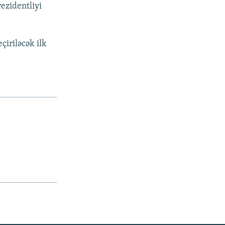
rezidentliyi
iriləcək ilk