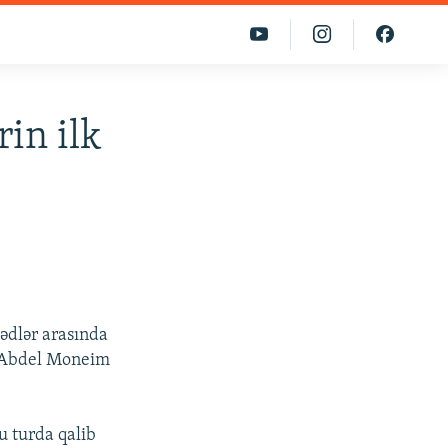
in ilk
zədlər arasında
ə Abdel Moneim
u turda qalib