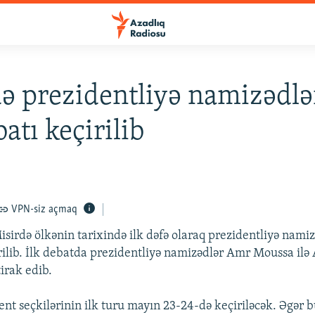
ə prezidentliyə namizədlər
atı keçirilib
VPN-siz açmaq
sirdə ölkənin tarixində ilk dəfə olaraq prezidentliyə nami
rilib. İlk debatda prezidentliyə namizədlər Amr Moussa il
irak edib.
ent seçkilərinin ilk turu mayın 23-24-də keçiriləcək. Əgər b