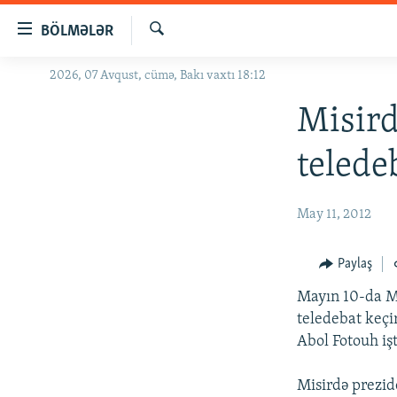
Keçid
BÖLMƏLƏR
linkləri
Axtar
Əsas
2026, 07 Avqust, cümə, Bakı vaxtı 18:12
GÜNDƏM
məzmuna
#İZAHLA
Misird
qayıt
Əsas
KORRUPSIOMETR
teledeb
naviqasiyaya
#ƏSLINDƏ
qayıt
Axtarışa
FƏRQƏ BAX
May 11, 2012
keç
QANUNI DOĞRU
Paylaş
ARAŞDIRMA
Mayın 10-da Mi
MULTIMEDIA
teledebat keçi
RADIO ARXIV
VIDEO
Abol Fotouh işt
HAQQIMIZDA
FOTOQALEREYA
OXU ZALI
Misirdə prezid