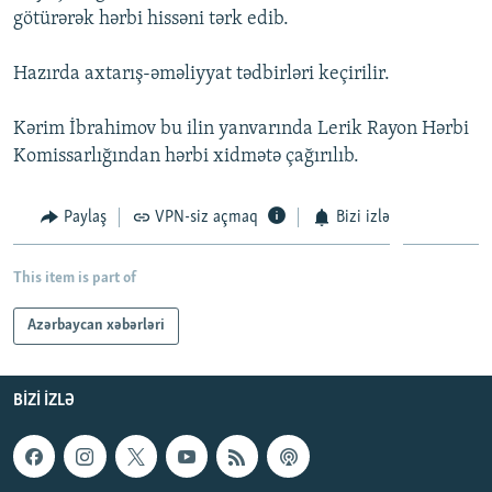
götürərək hərbi hissəni tərk edib.
İNFOQRAFIKA
AZƏRBAYCAN ƏDƏBIYYATI KITABXANASI
MISSIYAMIZ
BIZI IZLƏ
KARIKATURA
İSLAM VƏ DEMOKRATIYA
PEŞƏ ETIKASI VƏ JURNALISTIKA STANDARTLARIMIZ
Hazırda axtarış-əməliyyat tədbirləri keçirilir.
İZ - MƏDƏNIYYƏT PROQRAMI
MATERIALLARIMIZDAN ISTIFADƏ
Kərim İbrahimov bu ilin yanvarında Lerik Rayon Hərbi
AZADLIQRADIOSU MOBIL TELEFONUNUZDA
RFE/RL-in bütün saytları
Komissarlığından hərbi xidmətə çağırılıb.
BIZIMLƏ ƏLAQƏ
Paylaş
VPN-siz açmaq
Bizi izlə
XƏBƏR BÜLLETENLƏRIMIZ
This item is part of
Azərbaycan xəbərləri
BIZI IZLƏ