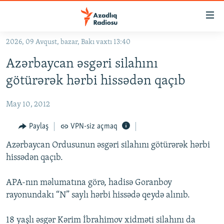
Keçid
linkləri
Əsas
2026, 09 Avqust, bazar, Bakı vaxtı 13:40
məzmuna
GÜNDƏM
Azərbaycan əsgəri silahını
qayıt
#İZAHLA
Əsas
götürərək hərbi hissədən qaçıb
KORRUPSIOMETR
naviqasiyaya
qayıt
May 10, 2012
#ƏSLINDƏ
Axtarışa
FƏRQƏ BAX
Paylaş
VPN-siz açmaq
keç
QANUNI DOĞRU
Azərbaycan Ordusunun əsgəri silahını götürərək hərbi
hissədən qaçıb.
ARAŞDIRMA
MULTIMEDIA
APA-nın məlumatına görə, hadisə Goranboy
rayonundakı “N” saylı hərbi hissədə qeydə alınıb.
RADIO ARXIV
VIDEO
HAQQIMIZDA
FOTOQALEREYA
OXU ZALI
18 yaşlı əsgər Kərim İbrahimov xidməti silahını da