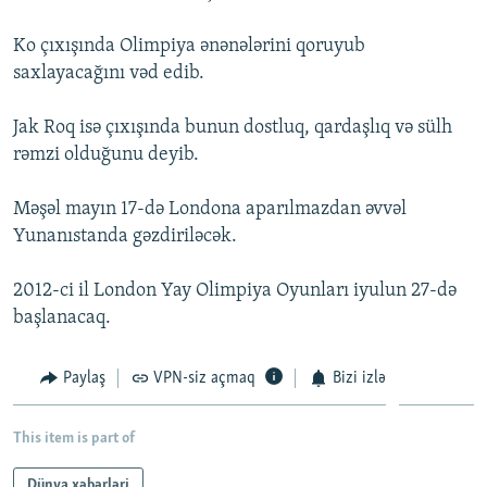
İNFOQRAFIKA
AZƏRBAYCAN ƏDƏBIYYATI KITABXANASI
MISSIYAMIZ
BIZI IZLƏ
Ko çıxışında Olimpiya ənənələrini qoruyub
KARIKATURA
İSLAM VƏ DEMOKRATIYA
PEŞƏ ETIKASI VƏ JURNALISTIKA STANDARTLARIMIZ
saxlayacağını vəd edib.
İZ - MƏDƏNIYYƏT PROQRAMI
MATERIALLARIMIZDAN ISTIFADƏ
Jak Roq isə çıxışında bunun dostluq, qardaşlıq və sülh
AZADLIQRADIOSU MOBIL TELEFONUNUZDA
RFE/RL-in bütün saytları
rəmzi olduğunu deyib.
BIZIMLƏ ƏLAQƏ
Məşəl mayın 17-də Londona aparılmazdan əvvəl
XƏBƏR BÜLLETENLƏRIMIZ
Yunanıstanda gəzdiriləcək.
2012-ci il London Yay Olimpiya Oyunları iyulun 27-də
başlanacaq.
Paylaş
VPN-siz açmaq
Bizi izlə
This item is part of
Dünya xəbərləri