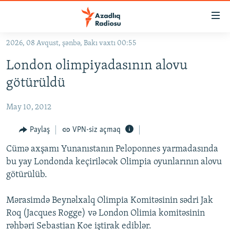
Keçid
linkləri
Əsas
2026, 08 Avqust, şənbə, Bakı vaxtı 00:55
məzmuna
GÜNDƏM
London olimpiyadasının alovu
qayıt
#İZAHLA
Əsas
götürüldü
KORRUPSIOMETR
naviqasiyaya
qayıt
May 10, 2012
#ƏSLINDƏ
Axtarışa
FƏRQƏ BAX
Paylaş
VPN-siz açmaq
keç
QANUNI DOĞRU
Cümə axşamı Yunanıstanın Peloponnes yarmadasında
bu yay Londonda keçiriləcək Olimpia oyunlarının alovu
ARAŞDIRMA
götürülüb.
MULTIMEDIA
Mərasimdə Beynəlxalq Olimpia Komitəsinin sədri Jak
RADIO ARXIV
VIDEO
Roq (Jacques Rogge) və London Olimia komitəsinin
HAQQIMIZDA
FOTOQALEREYA
OXU ZALI
rəhbəri Sebastian Koe iştirak ediblər.