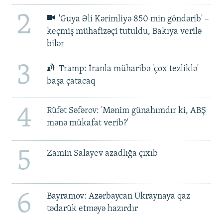
2
'Guya Əli Kərimliyə 850 min göndərib' –
keçmiş mühafizəçi tutuldu, Bakıya verilə
bilər
3
Tramp: İranla müharibə 'çox tezliklə'
başa çatacaq
4
Rüfət Səfərov: 'Mənim günahımdır ki, ABŞ
mənə mükafat verib?'
5
Zamin Salayev azadlığa çıxıb
6
Bayramov: Azərbaycan Ukraynaya qaz
tədarük etməyə hazırdır