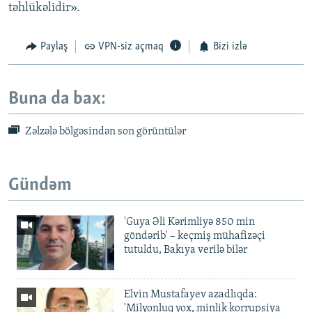
təhlükəlidir».
Paylaş
VPN-siz açmaq
Bizi izlə
Buna da bax:
Zəlzələ bölgəsindən son görüntülər
Gündəm
'Guya Əli Kərimliyə 850 min
göndərib' – keçmiş mühafizəçi
tutuldu, Bakıya verilə bilər
Elvin Mustafayev azadlıqda:
'Milyonluq yox, minlik korrupsiya