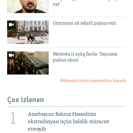
var'
Gürcüstan ali təhsili pulsuz etdi
Metroda 11 aylıq fasilə: 'Daşınma
pulsuz olsun'
Bölmənin bütün materialları burada
Çox izlənən
1
Azərbaycan Bəhruz Həsənlinin
ekstradisiyası üçün hələlik müraciət
etməyib