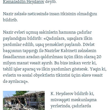
Kəmaləddin Heydərov
deyib.
Nazir zəlzələ nəticəsində insan itkisinin olmadığını
bildirib.
Nazir evləri uçmuş sakinlərin hamısına çadırlar
paylandığını bildirib: «Qadınlara, uşaqlara ilkin
yardımlar edilib, uşaq yeməkləri paylanıb. Dövlət
başçısının tapşırığı ilə Nazirlər Kabineti zəlzələnin
fəsadlarının aradan qaldırılması üçün ilkin olaraq 20
milyon manat vəsait ayırıb. Bu bizə imkan verir ki,
təhlil işlər aparaq və ilkin yardımları göstərək. Yəqin ki,
evlərin və sosial obyektlərin tikintisi üçün əlavə vəsait
də ayrılacaq».
K. Heydərov bildirib ki,
müvəqqəti məskunlaşma
yerlərində, çadırlarda