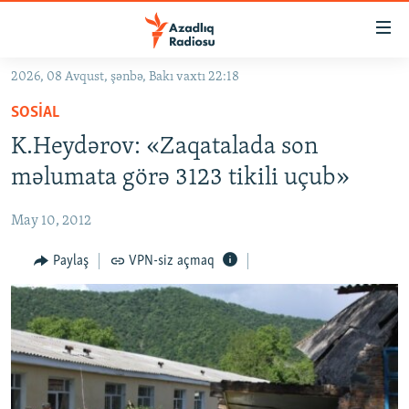
Keçid
linkləri
Əsas
2026, 08 Avqust, şənbə, Bakı vaxtı 22:18
məzmuna
GÜNDƏM
SOSIAL
qayıt
#İZAHLA
Əsas
K.Heydərov: «Zaqatalada son
KORRUPSIOMETR
naviqasiyaya
məlumata görə 3123 tikili uçub»
qayıt
#ƏSLINDƏ
Axtarışa
May 10, 2012
FƏRQƏ BAX
keç
QANUNI DOĞRU
Paylaş
VPN-siz açmaq
ARAŞDIRMA
MULTIMEDIA
RADIO ARXIV
VIDEO
HAQQIMIZDA
FOTOQALEREYA
OXU ZALI