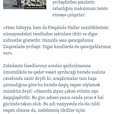
yerləşdirilən şəxslərin
rahatlığını maksimum təmin
etməyə çalışırlar:
«Həm Səhiyyə, həm də Fövqəladə Hallar nazirliklərinin
nümayəndələri tərəfindən sakinlərə tibbi və digər
xidmətlər göstərilir. Hazırda əsas qərargahımız
Zaqatalada yerləşir. Digər kəndlərdə də qərargahlarımız
var».
Zəlzələnin fəsadlarının aradan qaldırılmasına
ümumilikdə nə qədər vəsait ayrılacağı barədə sualına
cavabında nazir deyib ki, araşdırmalar tam başa
çatmadığına görə bu barədə dəqiq rəqəm söyləmək
mümkün deyil: «Hazırda ziyan çəkən evlərin sayı
dəqiqləşdirilir. Bu gün səhərə yaxın orada yenə 4 bal
gücündə təkan olub. Bu adi vəziyyətdə elə də ciddi
rəqəm olmasa da, zədələnmiş tikililər üçün