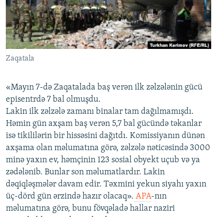
İNFOQRAFIKA
AZƏRBAYCAN ƏDƏBIYYATI KITABXANASI
MISSIYAMIZ
BIZI IZLƏ
KARIKATURA
İSLAM VƏ DEMOKRATIYA
PEŞƏ ETIKASI VƏ JURNALISTIKA STANDARTLARIMIZ
İZ - MƏDƏNIYYƏT PROQRAMI
MATERIALLARIMIZDAN ISTIFADƏ
Zaqatala
AZADLIQRADIOSU MOBIL TELEFONUNUZDA
RFE/RL-in bütün saytları
BIZIMLƏ ƏLAQƏ
«Mayın 7-də Zaqatalada baş verən ilk zəlzələnin gücü
XƏBƏR BÜLLETENLƏRIMIZ
episentrdə 7 bal olmuşdu.
Lakin ilk zəlzələ zamanı binalar tam dağılmamışdı.
Həmin gün axşam baş verən 5,7 bal gücündə təkanlar
isə tikililərin bir hissəsini dağıtdı. Komissiyanın dünən
axşama olan məlumatına görə, zəlzələ nəticəsində 3000
minə yaxın ev, həmçinin 123 sosial obyekt uçub və ya
zədələnib. Bunlar son məlumatlardır. Lakin
dəqiqləşmələr davam edir. Təxmini yekun siyahı yaxın
üç-dörd gün ərzində hazır olacaq».
APA
-nın
məlumatına görə, bunu fövqəladə hallar naziri