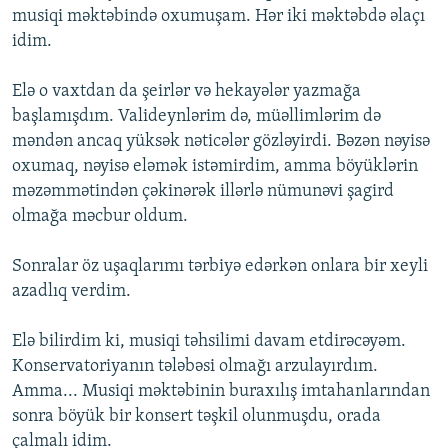
musiqi məktəbində oxumuşam. Hər iki məktəbdə əlaçı
idim.
Elə o vaxtdan da şeirlər və hekayələr yazmağa
başlamışdım. Valideynlərim də, müəllimlərim də
məndən ancaq yüksək nəticələr gözləyirdi. Bəzən nəyisə
oxumaq, nəyisə eləmək istəmirdim, amma böyüklərin
məzəmmətindən çəkinərək illərlə nümunəvi şagird
olmağa məcbur oldum.
Sonralar öz uşaqlarımı tərbiyə edərkən onlara bir xeyli
azadlıq verdim.
Elə bilirdim ki, musiqi təhsilimi davam etdirəcəyəm.
Konservatoriyanın tələbəsi olmağı arzulayırdım.
Amma... Musiqi məktəbinin buraxılış imtahanlarından
sonra böyük bir konsert təşkil olunmuşdu, orada
çalmalı idim.