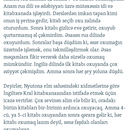
Anam rus dili və ədəbiyyatı üzrə mütəxəssis idi və
kitabxanada işləyirdi. Dərslərdən imkan tapan kimi
onun iş yerinə gedir, kitab seçib oxu zalında
otururdum. Sonra kitabı gizlicə evə gətirir, oxuyub
qurtarmamış əl çəkmirdim. Əsasən rus dilində
oxuyurdum. Sonralar başa düşdüm ki, əsər oxumağın
üzərində işləmək, onu təkmilləşdirmək olar. Əsas
məqamlara fikir verərək daha sürətlə oxumaq
mümkündür. İngilis dilində ilk kitabı oxuyanda çox
əziyyət çəkmişdim. Amma sonra hər şey yoluna düşdü.
Deyirlər, Nyutona elm sahəsindəki xidmətlərinə görə
İngiltərə Kral kitabxanasından istifadə etmək üçün
icazə verirlər. Çox sevinən alim elə bilir ki, oradakı
bütün kitabları bir-birinin ardınca oxuyacaq. Amma 4-
cü, ya 5-ci kitabı oxuyandan sonra qərara gəlir ki, hər
kitabı oxumaq lazım deyil, sənə faydalı olanları
oxumalısan.