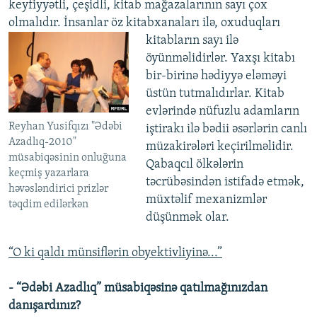
keyfiyyətli, çeşidli, kitab mağazalarının sayı çox
olmalıdır. İnsanlar öz kitabxanaları ilə, oxuduqları
kitabların sayı ilə
öyünməlidirlər. Yaxşı kitabı
bir-birinə hədiyyə eləməyi
üstün tutmalıdırlar. Kitab
evlərində nüfuzlu adamların
Reyhan Yusifqızı "Ədəbi
iştirakı ilə bədii əsərlərin canlı
Azadlıq-2010"
müzakirələri keçirilməlidir.
müsabiqəsinin onluğuna
Qabaqcıl ölkələrin
keçmiş yazarlara
təcrübəsindən istifadə etmək,
həvəsləndirici prizlər
müxtəlif mexanizmlər
təqdim edilərkən
düşünmək olar.
“O ki qaldı münsiflərin obyektivliyinə...”
- “Ədəbi Azadlıq” müsabiqəsinə qatılmağınızdan
danışardınız?