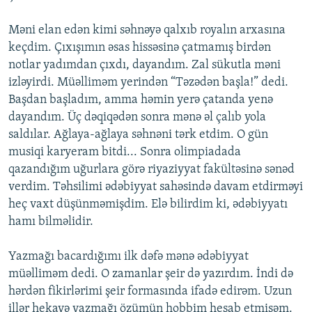
Məni elan edən kimi səhnəyə qalxıb royalın arxasına
keçdim. Çıxışımın əsas hissəsinə çatmamış birdən
notlar yadımdan çıxdı, dayandım. Zal sükutla məni
izləyirdi. Müəlliməm yerindən “Təzədən başla!” dedi.
Başdan başladım, amma həmin yerə çatanda yenə
dayandım. Üç dəqiqədən sonra mənə əl çalıb yola
saldılar. Ağlaya-ağlaya səhnəni tərk etdim. O gün
musiqi karyeram bitdi... Sonra olimpiadada
qazandığım uğurlara görə riyaziyyat fakültəsinə sənəd
verdim. Təhsilimi ədəbiyyat sahəsində davam etdirməyi
heç vaxt düşünməmişdim. Elə bilirdim ki, ədəbiyyatı
hamı bilməlidir.
Yazmağı bacardığımı ilk dəfə mənə ədəbiyyat
müəlliməm dedi. O zamanlar şeir də yazırdım. İndi də
hərdən fikirlərimi şeir formasında ifadə edirəm. Uzun
illər hekayə yazmağı özümün hobbim hesab etmişəm.