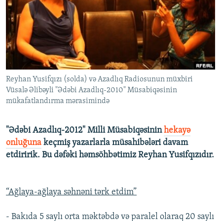
İNFOQRAFIKA
AZƏRBAYCAN ƏDƏBIYYATI KITABXANASI
MISSIYAMIZ
BIZI IZLƏ
KARIKATURA
İSLAM VƏ DEMOKRATIYA
PEŞƏ ETIKASI VƏ JURNALISTIKA STANDARTLARIMIZ
İZ - MƏDƏNIYYƏT PROQRAMI
MATERIALLARIMIZDAN ISTIFADƏ
AZADLIQRADIOSU MOBIL TELEFONUNUZDA
RFE/RL-in bütün saytları
Reyhan Yusifqızı (solda) və Azadlıq Radiosunun müxbiri
BIZIMLƏ ƏLAQƏ
Vüsalə Əlibəyli "Ədəbi Azadlıq-2010" Müsabiqəsinin
XƏBƏR BÜLLETENLƏRIMIZ
mükafatlandırma mərasimində
"Ədəbi Azadlıq-2012" Milli Müsabiqəsinin
hekayə
onluğuna
keçmiş yazarlarla müsahibələri davam
etdiririk. Bu dəfəki həmsöhbətimiz Reyhan Yusifqızıdır.
“Ağlaya-ağlaya səhnəni tərk etdim”
- Bakıda 5 saylı orta məktəbdə və paralel olaraq 20 saylı