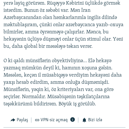
yerə layiq görürəm. Rüqəyyə Kəbirini üçlükdə görmək
istərdim. Bunun öz səbəbi var. Mən İran
Azərbaycanından olan həmkarlarımla ingilis dilində
məktublaşıram, çünki onlar azərbaycanca yazıb-oxuya
bilmirlər, amma öyrənməyə çalışırlar. Məncə, bu
hekayənin üçlüyə düşməyi onlar üçün stimul olar. Yəni
bu, daha qlobal bir məsələyə təkan verər.
O ki qaldı münsiflərin obyektivliyinə... Elə hekayə
yazmaq mümkün deyil ki, hamının xoşuna gəlsin.
Məsələn, keçən il müsabiqəyə verdiyim hekayəni daha
yaxşı hesab edirdim, amma onluğa düşməmişdi.
Münsiflərin, yəqin ki, öz kriteriyaları var, ona görə
seçirlər. Normaldır. Müsabiqənin təşkilatçılarına
təşəkkürümü bildirirəm. Böyük iş görülüb.
Paylaş
VPN-siz açmaq
Bizi izlə