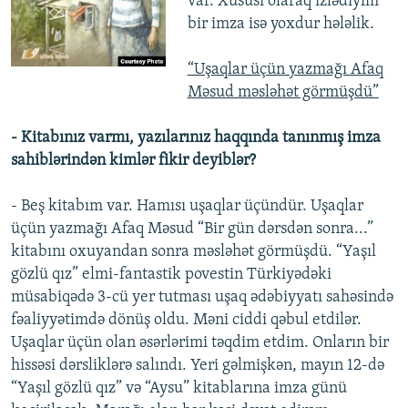
var. Xüsusi olaraq izlədiyim
bir imza isə yoxdur hələlik.
“Uşaqlar üçün yazmağı Afaq
Məsud məsləhət görmüşdü”
- Kitabınız varmı, yazılarınız haqqında tanınmış imza
sahiblərindən kimlər fikir deyiblər?
- Beş kitabım var. Hamısı uşaqlar üçündür. Uşaqlar
üçün yazmağı Afaq Məsud “Bir gün dərsdən sonra...”
kitabını oxuyandan sonra məsləhət görmüşdü. “Yaşıl
gözlü qız” elmi-fantastik povestin Türkiyədəki
müsabiqədə 3-cü yer tutması uşaq ədəbiyyatı sahəsində
fəaliyyətimdə dönüş oldu. Məni ciddi qəbul etdilər.
Uşaqlar üçün olan əsərlərimi təqdim etdim. Onların bir
hissəsi dərsliklərə salındı. Yeri gəlmişkən, mayın 12-də
“Yaşıl gözlü qız” və “Aysu” kitablarına imza günü