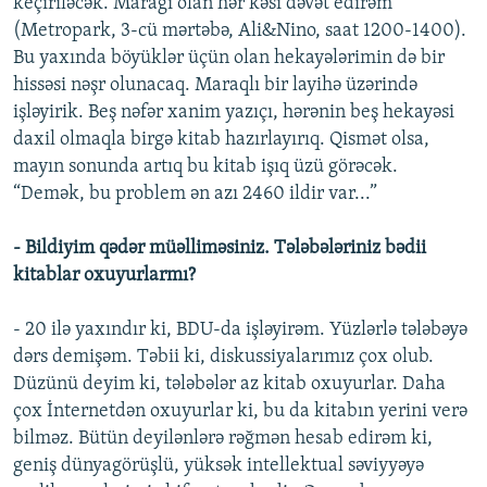
keçiriləcək. Marağı olan hər kəsi dəvət edirəm
(Metropark, 3-cü mərtəbə, Ali&Nino, saat 1200-1400).
Bu yaxında böyüklər üçün olan hekayələrimin də bir
hissəsi nəşr olunacaq. Maraqlı bir layihə üzərində
işləyirik. Beş nəfər xanim yazıçı, hərənin beş hekayəsi
daxil olmaqla birgə kitab hazırlayırıq. Qismət olsa,
mayın sonunda artıq bu kitab işıq üzü görəcək.
“Demək, bu problem ən azı 2460 ildir var...”
- Bildiyim qədər müəlliməsiniz. Tələbələriniz bədii
kitablar oxuyurlarmı?
- 20 ilə yaxındır ki, BDU-da işləyirəm. Yüzlərlə tələbəyə
dərs demişəm. Təbii ki, diskussiyalarımız çox olub.
Düzünü deyim ki, tələbələr az kitab oxuyurlar. Daha
çox İnternetdən oxuyurlar ki, bu da kitabın yerini verə
bilməz. Bütün deyilənlərə rəğmən hesab edirəm ki,
geniş dünyagörüşlü, yüksək intellektual səviyyəyə