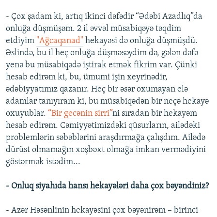
- Çox şadam ki, artıq ikinci dəfədir “Ədəbi Azadlıq”da
onluğa düşmüşəm. 2 il əvvəl müsabiqəyə təqdim
etdiyim
"Ağcaqanad"
hekayəsi də onluğa düşmüşdü.
Əslində, bu il heç onluğa düşməsəydim də, gələn dəfə
yenə bu müsabiqədə iştirak etmək fikrim var. Çünki
hesab edirəm ki, bu, ümumi işin xeyrinədir,
ədəbiyyatımız qazanır. Heç bir əsər oxumayan elə
adamlar tanıyıram ki, bu müsabiqədən bir neçə hekayə
oxuyublar.
“Bir gecənin sirri”
ni sıradan bir hekayəm
hesab edirəm. Cəmiyyətimizdəki qüsurların, ailədəki
problemlərin səbəblərini araşdırmağa çalışdım. Ailədə
dürüst olmamağın xoşbəxt olmağa imkan vermədiyini
göstərmək istədim...
- Onluq siyahıda hansı hekayələri daha çox bəyəndiniz?
- Azər Həsənlinin hekayəsini çox bəyənirəm – birinci