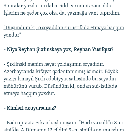
Sonralar yazılarım daha ciddi və müntəzəm oldu.
İşlərim nə qədər çox olsa da, yazmağa vaxt tapırdım.
“Düşündüm ki, o soyaddan sui-istifadə etməyə haqqım
yoxdur”
- Niyə Reyhan Şıxlinskaya yox, Reyhan Yusifqızı?
- Şıxlinski mənim həyat yoldaşımın soyadıdır.
Azərbaycanda kifayət qədər tanınmış isimdir. Böyük
yazıçı İsmayıl Şıxlı ədəbiyyat sahəsində bu soyadın
möhürünü vurub. Düşündüm ki, ondan sui-istifadə
etməyə haqqım yoxdur.
- Kimləri oxuyursunuz?
- Bədii qiraətə erkən başlamışam. “Hərb və sülh”ü 8-ci
sinifdə, A.Dümanın 12 cildini 9-cu sinifdə oxumuşdum.