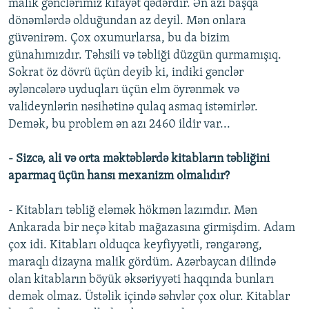
malik gənclərimiz kifayət qədərdir. Ən azı başqa
dönəmlərdə olduğundan az deyil. Mən onlara
güvənirəm. Çox oxumurlarsa, bu da bizim
günahımızdır. Təhsili və təbliği düzgün qurmamışıq.
Sokrat öz dövrü üçün deyib ki, indiki gənclər
əyləncələrə uyduqları üçün elm öyrənmək və
valideynlərin nəsihətinə qulaq asmaq istəmirlər.
Demək, bu problem ən azı 2460 ildir var...
- Sizcə, ali və orta məktəblərdə kitabların təbliğini
aparmaq üçün hansı mexanizm olmalıdır?
- Kitabları təbliğ eləmək hökmən lazımdır. Mən
Ankarada bir neçə kitab mağazasına girmişdim. Adam
çox idi. Kitabları olduqca keyfiyyətli, rəngarəng,
maraqlı dizayna malik gördüm. Azərbaycan dilində
olan kitabların böyük əksəriyyəti haqqında bunları
demək olmaz. Üstəlik içində səhvlər çox olur. Kitablar