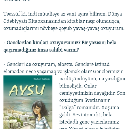
Təəssüf ki, indi mütaliəyə az vaxt ayıra bilirəm. Dünya
Ədəbiyyatı Kitabxanasından kitablar nəşr olunduqca,
oxumadıqlarımı növbəyə qoyub yavaş-yavaş oxuyuram.
- Gənclərdən kimləri oxuyursunuz? Bir yazısını belə
qaçırmadığınız imza sahibi varmı?
- Gəncləri də oxuyuram, əlbəttə. Gənclərə istinad
eləmədən necə yaşamaq və işləmək
olar? Gənclərimizin
nə düşündüyünü, nə yazdığını
bilməliyik. Onlar
cəmiyyətimizin dayağıdır. Son
oxuduğum Svetlananın
“Dalğa” romanıdır. Xoşuma
gəldi. Sevinirəm ki, belə
istedadlı gənc yazıçılarımız