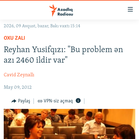
Keçid
linkləri
Əsas
2026, 09 Avqust, bazar, Bakı vaxtı 15:14
məzmuna
GÜNDƏM
OXU ZALI
qayıt
#İZAHLA
Əsas
Reyhan Yusifqızı: "Bu problem ən
KORRUPSIOMETR
naviqasiyaya
azı 2460 ildir var"
qayıt
#ƏSLINDƏ
Axtarışa
Cavid Zeynallı
FƏRQƏ BAX
keç
May 09, 2012
QANUNI DOĞRU
ARAŞDIRMA
Paylaş
VPN-siz açmaq
MULTIMEDIA
RADIO ARXIV
VIDEO
HAQQIMIZDA
FOTOQALEREYA
OXU ZALI