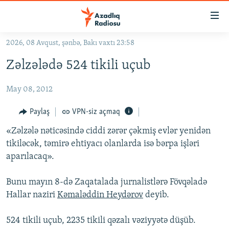
Keçid
linkləri
Əsas
2026, 08 Avqust, şənbə, Bakı vaxtı 23:58
məzmuna
GÜNDƏM
Zəlzələdə 524 tikili uçub
qayıt
#İZAHLA
Əsas
May 08, 2012
KORRUPSIOMETR
naviqasiyaya
qayıt
#ƏSLINDƏ
Paylaş
VPN-siz açmaq
Axtarışa
FƏRQƏ BAX
keç
«Zəlzələ nəticəsində ciddi zərər çəkmiş evlər yenidən
tikiləcək, təmirə ehtiyacı olanlarda isə bərpa işləri
QANUNI DOĞRU
aparılacaq».
ARAŞDIRMA
Bunu mayın 8-də Zaqatalada jurnalistlərə Fövqəladə
MULTIMEDIA
Hallar naziri
Kəmaləddin Heydərov
deyib.
RADIO ARXIV
VIDEO
HAQQIMIZDA
524 tikili uçub, 2235 tikili qəzalı vəziyyətə düşüb.
FOTOQALEREYA
OXU ZALI