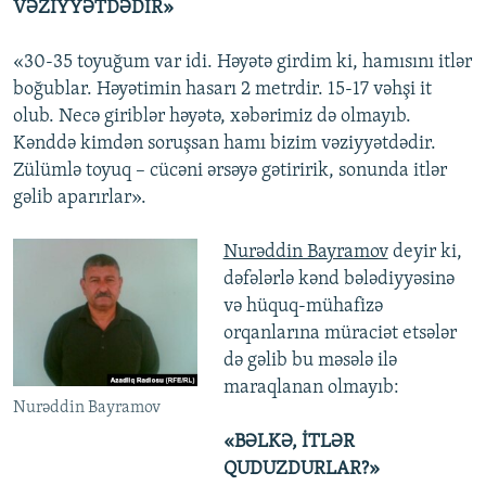
VƏZİYYƏTDƏDİR»
«30-35 toyuğum var idi. Həyətə girdim ki, hamısını itlər
boğublar. Həyətimin hasarı 2 metrdir. 15-17 vəhşi it
olub. Necə giriblər həyətə, xəbərimiz də olmayıb.
Kənddə kimdən soruşsan hamı bizim vəziyyətdədir.
Zülümlə toyuq – cücəni ərsəyə gətiririk, sonunda itlər
gəlib aparırlar».
Nurəddin Bayramov
deyir ki,
dəfələrlə kənd bələdiyyəsinə
və hüquq-mühafizə
orqanlarına müraciət etsələr
də gəlib bu məsələ ilə
maraqlanan olmayıb:
Nurəddin Bayramov
«BƏLKƏ, İTLƏR
QUDUZDURLAR?»