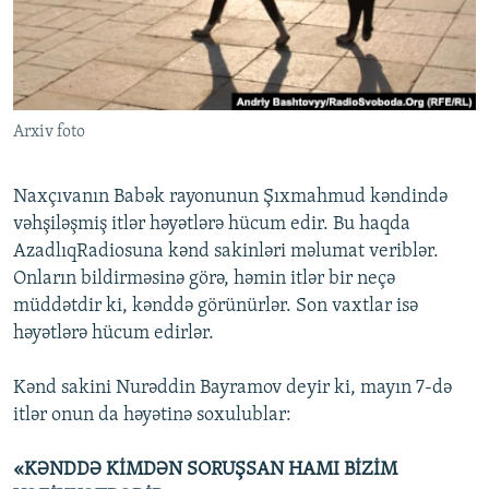
İNFOQRAFIKA
AZƏRBAYCAN ƏDƏBIYYATI KITABXANASI
MISSIYAMIZ
BIZI IZLƏ
KARIKATURA
İSLAM VƏ DEMOKRATIYA
PEŞƏ ETIKASI VƏ JURNALISTIKA STANDARTLARIMIZ
İZ - MƏDƏNIYYƏT PROQRAMI
MATERIALLARIMIZDAN ISTIFADƏ
Arxiv foto
AZADLIQRADIOSU MOBIL TELEFONUNUZDA
RFE/RL-in bütün saytları
BIZIMLƏ ƏLAQƏ
Naxçıvanın Babək rayonunun Şıxmahmud kəndində
XƏBƏR BÜLLETENLƏRIMIZ
vəhşiləşmiş itlər həyətlərə hücum edir. Bu haqda
AzadlıqRadiosuna kənd sakinləri məlumat veriblər.
Onların bildirməsinə görə, həmin itlər bir neçə
müddətdir ki, kənddə görünürlər. Son vaxtlar isə
həyətlərə hücum edirlər.
Kənd sakini Nurəddin Bayramov deyir ki, mayın 7-də
itlər onun da həyətinə soxulublar:
«KƏNDDƏ KİMDƏN SORUŞSAN HAMI BİZİM