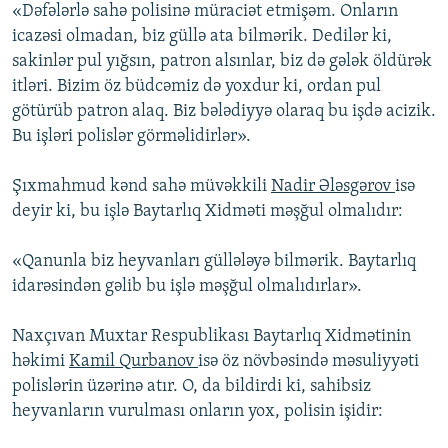
«Dəfələrlə sahə polisinə müraciət etmişəm. Onların
icazəsi olmadan, biz güllə ata bilmərik. Dedilər ki,
sakinlər pul yığsın, patron alsınlar, biz də gələk öldürək
itləri. Bizim öz büdcəmiz də yoxdur ki, ordan pul
götürüb patron alaq. Biz bələdiyyə olaraq bu işdə acizik.
Bu işləri polislər görməlidirlər».
Şıxmahmud kənd sahə müvəkkili
Nadir Ələsgərov
isə
deyir ki, bu işlə Baytarlıq Xidməti məşğul olmalıdır:
«Qanunla biz heyvanları güllələyə bilmərik. Baytarlıq
idarəsindən gəlib bu işlə məşğul olmalıdırlar».
Naxçıvan Muxtar Respublikası Baytarlıq Xidmətinin
həkimi
Kamil Qurbanov
isə öz növbəsində məsuliyyəti
polislərin üzərinə atır. O, da bildirdi ki, sahibsiz
heyvanların vurulması onların yox, polisin işidir: