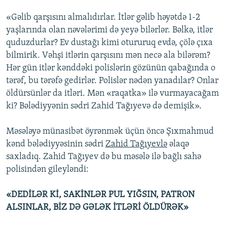
«Gəlib qarşısını almalıdırlar. İtlər gəlib həyətdə 1-2
yaşlarında olan nəvələrimi də yeyə bilərlər. Bəlkə, itlər
quduzdurlar? Ev dustağı kimi otururuq evdə, çölə çıxa
bilmirik. Vəhşi itlərin qarşısını mən necə ala bilərəm?
Hər gün itlər kənddəki polislərin gözünün qabağında o
tərəf, bu tərəfə gedirlər. Polislər nədən yanadılar? Onlar
öldürsünlər da itləri. Mən «raqatka» ilə vurmayacağam
ki? Bələdiyyənin sədri Zahid Tağıyevə də demişik».
Məsələyə münasibət öyrənmək üçün öncə Şıxmahmud
kənd bələdiyyəsinin sədri
Zahid Tağıyevlə
əlaqə
saxladıq. Zahid Tağıyev də bu məsələ ilə bağlı sahə
polisindən gileyləndi:
«DEDİLƏR Kİ, SAKİNLƏR PUL YIĞSIN, PATRON
ALSINLAR, BİZ DƏ GƏLƏK İTLƏRİ ÖLDÜRƏK»