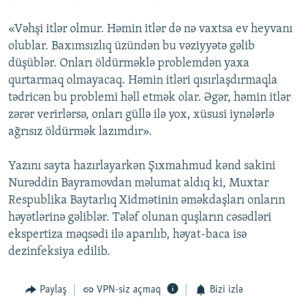
«Vəhşi itlər olmur. Həmin itlər də nə vaxtsa ev heyvanı
olublar. Baxımsızlıq üzündən bu vəziyyətə gəlib
düşüblər. Onları öldürməklə problemdən yaxa
qurtarmaq olmayacaq. Həmin itləri qısırlaşdırmaqla
tədricən bu problemi həll etmək olar. Əgər, həmin itlər
zərər verirlərsə, onları güllə ilə yox, xüsusi iynələrlə
ağrısız öldürmək lazımdır».
Yazını sayta hazırlayarkən Şıxmahmud kənd sakini
Nurəddin Bayramovdan məlumat aldıq ki, Muxtar
Respublika Baytarlıq Xidmətinin əməkdaşları onların
həyətlərinə gəliblər. Tələf olunan quşların cəsədləri
ekspertiza məqsədi ilə aparılıb, həyat-baca isə
dezinfeksiya edilib.
Paylaş
VPN-siz açmaq
Bizi izlə