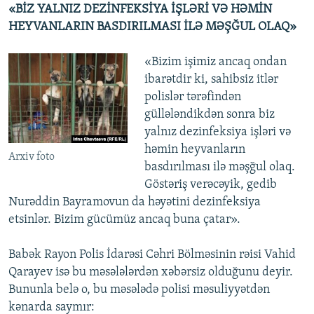
«BİZ YALNIZ DEZİNFEKSİYA İŞLƏRİ VƏ HƏMİN
HEYVANLARIN BASDIRILMASI İLƏ MƏŞĞUL OLAQ»
«Bizim işimiz ancaq ondan
ibarətdir ki, sahibsiz itlər
polislər tərəfindən
güllələndikdən sonra biz
yalnız dezinfeksiya işləri və
həmin heyvanların
Arxiv foto
basdırılması ilə məşğul olaq.
Göstəriş verəcəyik, gedib
Nurəddin Bayramovun da həyətini dezinfeksiya
etsinlər. Bizim gücümüz ancaq buna çatar».
Babək Rayon Polis İdarəsi Cəhri Bölməsinin rəisi Vahid
Qarayev isə bu məsələlərdən xəbərsiz olduğunu deyir.
Bununla belə o, bu məsələdə polisi məsuliyyətdən
kənarda saymır: