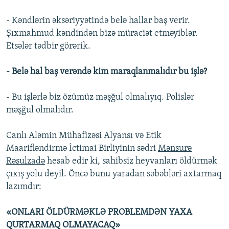
- Kəndlərin əksəriyyətində belə hallar baş verir.
Şıxmahmud kəndindən bizə müraciət etməyiblər.
Etsələr tədbir görərik.
- Belə hal baş verəndə kim maraqlanmalıdır bu işlə?
- Bu işlərlə biz özümüz məşğul olmalıyıq. Polislər
məşğul olmalıdır.
Canlı Aləmin Mühafizəsi Alyansı və Etik
Maarifləndirmə İctimai Birliyinin sədri
Mənsurə
Rəsulzadə
hesab edir ki, sahibsiz heyvanları öldürmək
çıxış yolu deyil. Öncə bunu yaradan səbəbləri axtarmaq
lazımdır:
«ONLARI ÖLDÜRMƏKLƏ PROBLEMDƏN YAXA
QURTARMAQ OLMAYACAQ»