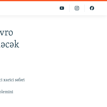
avro
dəcək
 xarici səfəri
blemini