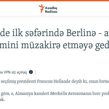
de ilk səfərində Berlinə - 
emini müzakirə etməyə ge
VPN-siz açmaq
seçilmiş prezidenti Francois Hollande deyib ki, onun birinci
 görə, o, Almaniya kansleri Merkellə Avrozonanın borc pro
ək.