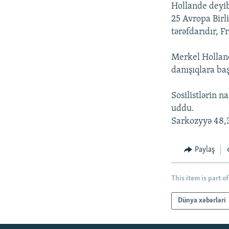
İNFOQRAFIKA
AZƏRBAYCAN ƏDƏBIYYATI KITABXANASI
MISSIYAMIZ
Hollande deyib
25 Avropa Birl
KARIKATURA
İSLAM VƏ DEMOKRATIYA
PEŞƏ ETIKASI VƏ JURNALISTIKA
STANDARTLARIMIZ
tərəfdarıdır, F
İZ - MƏDƏNIYYƏT PROQRAMI
MATERIALLARIMIZDAN ISTIFADƏ
Merkel Hollan
AZADLIQRADIOSU MOBIL TELEFONUNUZDA
danışıqlara baş
BIZIMLƏ ƏLAQƏ
Sosilistlərin n
XƏBƏR BÜLLETENLƏRIMIZ
uddu.
Sarkozyyə 48,3 
Paylaş
This item is part of
Dünya xəbərləri