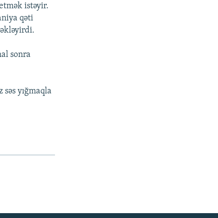
tmək istəyir.
niya qəti
əkləyirdi.
al sonra
iz səs yığmaqla