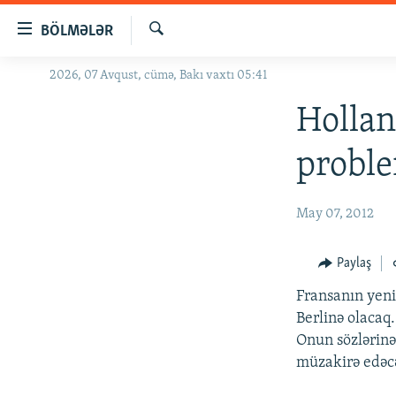
Keçid
BÖLMƏLƏR
linkləri
Axtar
Əsas
2026, 07 Avqust, cümə, Bakı vaxtı 05:41
GÜNDƏM
məzmuna
#İZAHLA
Hollan
qayıt
Əsas
KORRUPSIOMETR
probl
naviqasiyaya
#ƏSLINDƏ
qayıt
Axtarışa
FƏRQƏ BAX
May 07, 2012
keç
QANUNI DOĞRU
Paylaş
ARAŞDIRMA
Fransanın yeni 
MULTIMEDIA
Berlinə olacaq.
RADIO ARXIV
VIDEO
Onun sözlərinə
müzakirə edəc
HAQQIMIZDA
FOTOQALEREYA
OXU ZALI