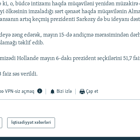
 ki, o, büdcə intizamı haqda müqaviləni yenidən müzakirə e
iyi ölkəsinin imzaladığı sərt qənaət haqda müqavilənin Alma
ransanın artıq keçmiş prezidenti Sarkozy də bu ideyanı dəst
deyə zəng edərək, mayın 15-də andiçmə mərasimindən dərh
lamağı təklif edib.
amizədi Hollande mayın 6-dakı prezident seçkilərini 51,7 fa
faiz səs verildi.
VPN-siz açmaq
Bizi izlə
Çap et
İqtisadiyyat xəbərləri