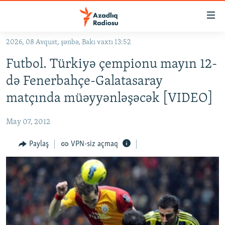
Keçid
linkləri
Əsas
2026, 08 Avqust, şənbə, Bakı vaxtı 13:52
məzmuna
GÜNDƏM
Futbol. Türkiyə çempionu mayın 12-
qayıt
#İZAHLA
Əsas
də Fenerbahçe-Galatasaray
KORRUPSIOMETR
naviqasiyaya
matçında müəyyənləşəcək [VIDEO]
qayıt
#ƏSLINDƏ
Axtarışa
May 07, 2012
FƏRQƏ BAX
keç
QANUNI DOĞRU
Paylaş
VPN-siz açmaq
ARAŞDIRMA
MULTIMEDIA
RADIO ARXIV
VIDEO
HAQQIMIZDA
FOTOQALEREYA
OXU ZALI