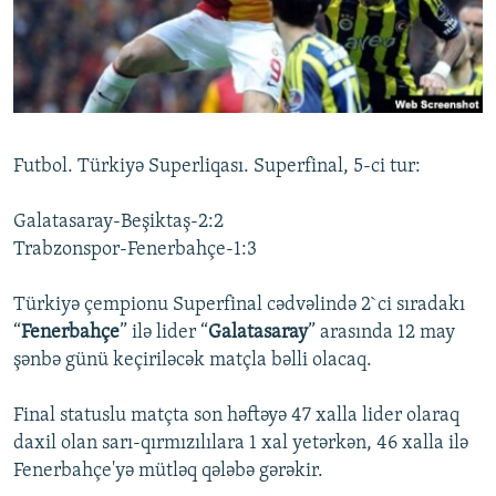
İNFOQRAFIKA
AZƏRBAYCAN ƏDƏBIYYATI KITABXANASI
MISSIYAMIZ
BIZI IZLƏ
KARIKATURA
İSLAM VƏ DEMOKRATIYA
PEŞƏ ETIKASI VƏ JURNALISTIKA STANDARTLARIMIZ
İZ - MƏDƏNIYYƏT PROQRAMI
MATERIALLARIMIZDAN ISTIFADƏ
AZADLIQRADIOSU MOBIL TELEFONUNUZDA
RFE/RL-in bütün saytları
Futbol. Türkiyə Superliqası. Superfinal, 5-ci tur:
BIZIMLƏ ƏLAQƏ
XƏBƏR BÜLLETENLƏRIMIZ
Galatasaray-Beşiktaş-2:2
Trabzonspor-Fenerbahçe-1:3
Türkiyə çempionu Superfinal cədvəlində 2`ci sıradakı
“
Fenerbahçe
” ilə lider “
Galatasaray
” arasında 12 may
şənbə günü keçiriləcək matçla bəlli olacaq.
Final statuslu matçta son həftəyə 47 xalla lider olaraq
daxil olan sarı-qırmızılılara 1 xal yetərkən, 46 xalla ilə
Fenerbahçe'yə mütləq qələbə gərəkir.