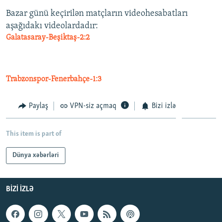
Bazar günü keçirilən matçların videohesabatları
aşağıdakı videolardadır:
Galatasaray-Beşiktaş-2:2
Trabzonspor-Fenerbahçe-1:3
Paylaş
VPN-siz açmaq
Bizi izlə
This item is part of
Dünya xəbərləri
BIZI IZLƏ