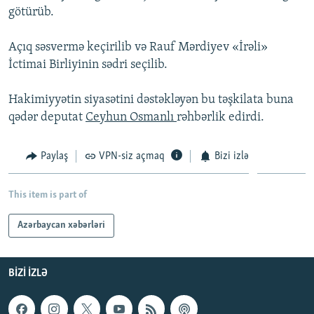
götürüb.
İNFOQRAFIKA
AZƏRBAYCAN ƏDƏBIYYATI KITABXANASI
MISSIYAMIZ
BIZI IZLƏ
KARIKATURA
İSLAM VƏ DEMOKRATIYA
PEŞƏ ETIKASI VƏ JURNALISTIKA STANDARTLARIMIZ
Açıq səsvermə keçirilib və Rauf Mərdiyev «İrəli»
İctimai Birliyinin sədri seçilib.
İZ - MƏDƏNIYYƏT PROQRAMI
MATERIALLARIMIZDAN ISTIFADƏ
AZADLIQRADIOSU MOBIL TELEFONUNUZDA
RFE/RL-in bütün saytları
Hakimiyyətin siyasətini dəstəkləyən bu təşkilata buna
BIZIMLƏ ƏLAQƏ
qədər deputat
Ceyhun Osmanlı
rəhbərlik edirdi.
XƏBƏR BÜLLETENLƏRIMIZ
Paylaş
VPN-siz açmaq
Bizi izlə
This item is part of
Azərbaycan xəbərləri
BIZI IZLƏ