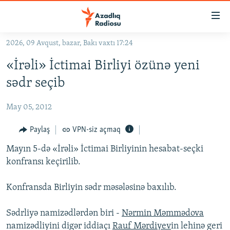
Keçid
linkləri
Əsas
2026, 09 Avqust, bazar, Bakı vaxtı 17:24
məzmuna
GÜNDƏM
«İrəli» İctimai Birliyi özünə yeni
qayıt
#İZAHLA
Əsas
sədr seçib
KORRUPSIOMETR
naviqasiyaya
qayıt
May 05, 2012
#ƏSLINDƏ
Axtarışa
FƏRQƏ BAX
Paylaş
VPN-siz açmaq
keç
QANUNI DOĞRU
Mayın 5-də «İrəli» İctimai Birliyinin hesabat-seçki
konfransı keçirilib.
ARAŞDIRMA
MULTIMEDIA
Konfransda Birliyin sədr məsələsinə baxılıb.
RADIO ARXIV
VIDEO
Sədrliyə namizədlərdən biri -
Nərmin Məmmədova
HAQQIMIZDA
FOTOQALEREYA
OXU ZALI
namizədliyini digər iddiaçı
Rauf Mərdiyev
in lehinə geri