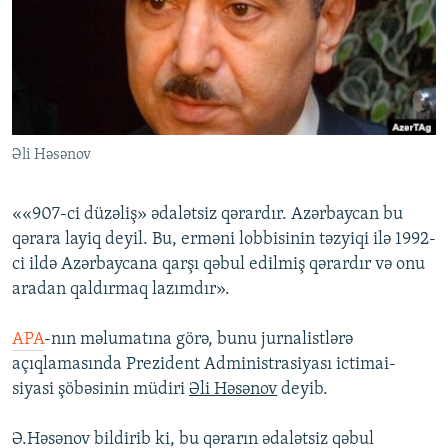
İNFOQRAFIKA
AZƏRBAYCAN ƏDƏBIYYATI KITABXANASI
MISSIYAMIZ
BIZI IZLƏ
KARIKATURA
İSLAM VƏ DEMOKRATIYA
PEŞƏ ETIKASI VƏ JURNALISTIKA STANDARTLARIMIZ
İZ - MƏDƏNIYYƏT PROQRAMI
MATERIALLARIMIZDAN ISTIFADƏ
AZADLIQRADIOSU MOBIL TELEFONUNUZDA
RFE/RL-in bütün saytları
Əli Həsənov
BIZIMLƏ ƏLAQƏ
XƏBƏR BÜLLETENLƏRIMIZ
««907-ci düzəliş» ədalətsiz qərardır. Azərbaycan bu
qərara layiq deyil. Bu, erməni lobbisinin təzyiqi ilə 1992-
ci ildə Azərbaycana qarşı qəbul edilmiş qərardır və onu
aradan qaldırmaq lazımdır».
APA
-nın məlumatına görə, bunu jurnalistlərə
açıqlamasında Prezident Administrasiyası ictimai-
siyasi şöbəsinin müdiri
Əli Həsənov
deyib.
Ə.Həsənov bildirib ki, bu qərarın ədalətsiz qəbul