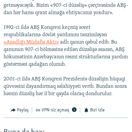
getməyəcəyik. Bizim «907-ci düzəliş» çərçivəsində ABŞ-
dan hər hansı qrant almağa ehtiyacımız yoxdur».
1992-ci ildə ABŞ Konqresi keçmiş sovet
respublikalarına dövlət yardımını tənzimləyən
«Azadlığı Müdafiə Aktı»
adlı qanun qəbul edib. Bu
qanunun 907-ci bölməsinə edilən düzəlişə əsasən, ABŞ
hökumətinin Azərbaycanın rəsmi strukturlarına yardım
göstərməsi qadağan olunub.
2001-ci ildə ABŞ Konqresi Prezidentə düzəlişin hüquqi
qüvvəsini dayandırmaq səlahiyyəti verib. Bundan sonra
həmin düzəliş hər il bir qayda olaraq dondurulur.
Paylaş
VPN-siz açmaq
Bizi izlə