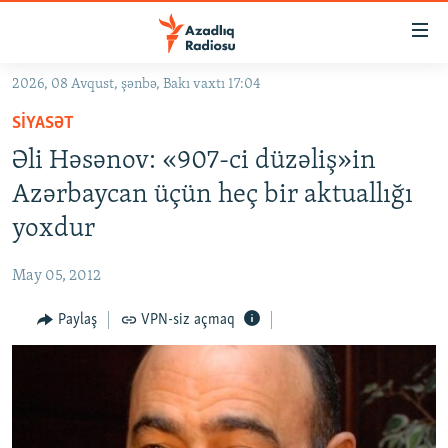
Keçid
linkləri
Əsas
2026, 08 Avqust, şənbə, Bakı vaxtı 17:04
məzmuna
GÜNDƏM
SIYASƏT
qayıt
#İZAHLA
Əsas
Əli Həsənov: «907-ci düzəliş»in
KORRUPSIOMETR
naviqasiyaya
Azərbaycan üçün heç bir aktuallığı
qayıt
#ƏSLINDƏ
yoxdur
Axtarışa
FƏRQƏ BAX
keç
May 05, 2012
QANUNI DOĞRU
Paylaş
VPN-siz açmaq
ARAŞDIRMA
MULTIMEDIA
RADIO ARXIV
VIDEO
HAQQIMIZDA
FOTOQALEREYA
OXU ZALI