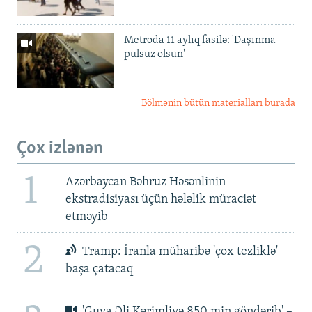
Metroda 11 aylıq fasilə: 'Daşınma
pulsuz olsun'
Bölmənin bütün materialları burada
Çox izlənən
1
Azərbaycan Bəhruz Həsənlinin
ekstradisiyası üçün hələlik müraciət
etməyib
2
Tramp: İranla müharibə 'çox tezliklə'
başa çatacaq
'Guya Əli Kərimliyə 850 min göndərib' –