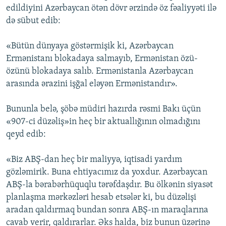
edildiyini Azərbaycan ötən dövr ərzində öz fəaliyyəti ilə
də sübut edib:
«Bütün dünyaya göstərmişik ki, Azərbaycan
Ermənistanı blokadaya salmayıb, Ermənistan özü-
özünü blokadaya salıb. Ermənistanla Azərbaycan
arasında ərazini işğal eləyən Ermənistandır».
Bununla belə, şöbə müdiri hazırda rəsmi Bakı üçün
«907-ci düzəliş»in heç bir aktuallığının olmadığını
qeyd edib:
«Biz ABŞ-dan heç bir maliyyə, iqtisadi yardım
gözləmirik. Buna ehtiyacımız da yoxdur. Azərbaycan
ABŞ-la bərabərhüquqlu tərəfdaşdır. Bu ölkənin siyasət
planlaşma mərkəzləri hesab etsələr ki, bu düzəlişi
aradan qaldırmaq bundan sonra ABŞ-ın maraqlarına
cavab verir, qaldırarlar. Əks halda, biz bunun üzərinə