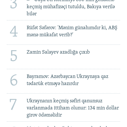
3
keçmiş mühafizəçi tutuldu, Bakıya verilə
bilər
4
Rüfət Səfərov: 'Mənim günahımdır ki, ABŞ
mənə mükafat verib?'
5
Zamin Salayev azadlığa çıxıb
6
Bayramov: Azərbaycan Ukraynaya qaz
tədarük etməyə hazırdır
7
Ukraynanın keçmiş səfiri qanunsuz
varlanmada ittiham olunur: 134 min dollar
girov ödəməlidir