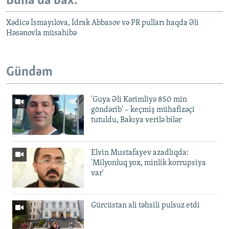
Buna da bax:
Xədicə İsmayılova, İdrak Abbasov və PR pulları haqda Əli
Həsənovla müsahibə
Gündəm
'Guya Əli Kərimliyə 850 min
göndərib' – keçmiş mühafizəçi
tutuldu, Bakıya verilə bilər
Elvin Mustafayev azadlıqda:
'Milyonluq yox, minlik korrupsiya
var'
Gürcüstan ali təhsili pulsuz etdi