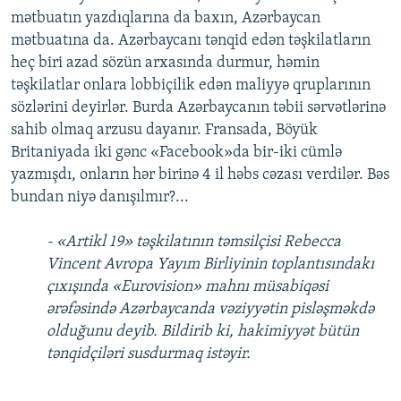
mətbuatın yazdıqlarına da baxın, Azərbaycan
mətbuatına da. Azərbaycanı tənqid edən təşkilatların
heç biri azad sözün arxasında durmur, həmin
təşkilatlar onlara lobbiçilik edən maliyyə qruplarının
sözlərini deyirlər. Burda Azərbaycanın təbii sərvətlərinə
sahib olmaq arzusu dayanır. Fransada, Böyük
Britaniyada iki gənc «Facebook»da bir-iki cümlə
yazmışdı, onların hər birinə 4 il həbs cəzası verdilər. Bəs
bundan niyə danışılmır?...
- «Artikl 19» təşkilatının təmsilçisi Rebecca
Vincent Avropa Yayım Birliyinin toplantısındakı
çıxışında «Eurovision» mahnı müsabiqəsi
ərəfəsində Azərbaycanda vəziyyətin pisləşməkdə
olduğunu deyib. Bildirib ki, hakimiyyət bütün
tənqidçiləri susdurmaq istəyir.