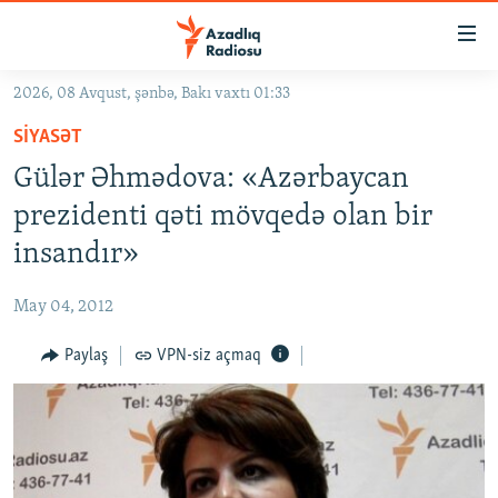
Keçid
linkləri
Əsas
2026, 08 Avqust, şənbə, Bakı vaxtı 01:33
məzmuna
GÜNDƏM
SIYASƏT
qayıt
#İZAHLA
Əsas
Gülər Əhmədova: «Azərbaycan
KORRUPSIOMETR
naviqasiyaya
prezidenti qəti mövqedə olan bir
qayıt
#ƏSLINDƏ
insandır»
Axtarışa
FƏRQƏ BAX
keç
May 04, 2012
QANUNI DOĞRU
Paylaş
VPN-siz açmaq
ARAŞDIRMA
MULTIMEDIA
RADIO ARXIV
VIDEO
HAQQIMIZDA
FOTOQALEREYA
OXU ZALI