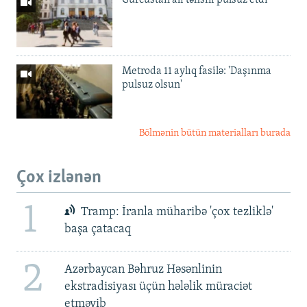
Gürcüstan ali təhsili pulsuz etdi
Metroda 11 aylıq fasilə: 'Daşınma
pulsuz olsun'
Bölmənin bütün materialları burada
Çox izlənən
1
Tramp: İranla müharibə 'çox tezliklə'
başa çatacaq
2
Azərbaycan Bəhruz Həsənlinin
ekstradisiyası üçün hələlik müraciət
etməyib