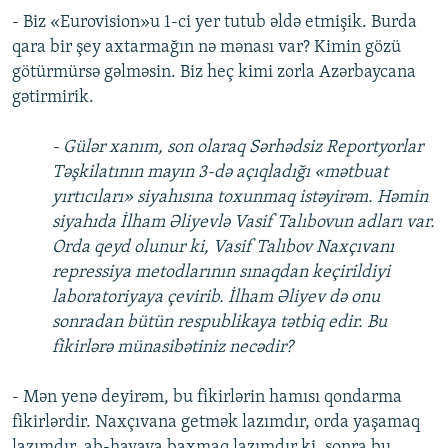
- Biz «Eurovision»u 1-ci yer tutub əldə etmişik. Burda
qara bir şey axtarmağın nə mənası var? Kimin gözü
götürmürsə gəlməsin. Biz heç kimi zorla Azərbaycana
gətirmirik.
- Gülər xanım, son olaraq Sərhədsiz Reportyorlar
Təşkilatının mayın 3-də açıqladığı «mətbuat
yırtıcıları» siyahısına toxunmaq istəyirəm. Həmin
siyahıda İlham Əliyevlə Vasif Talıbovun adları var.
Orda qeyd olunur ki, Vasif Talıbov Naxçıvanı
repressiya metodlarının sınaqdan keçirildiyi
laboratoriyaya çevirib. İlham Əliyev də onu
sonradan bütün respublikaya tətbiq edir. Bu
fikirlərə münasibətiniz necədir?
- Mən yenə deyirəm, bu fikirlərin hamısı qondarma
fikirlərdir. Naxçıvana getmək lazımdır, orda yaşamaq
lazımdır, ab-havaya baxmaq lazımdır ki, sonra bu