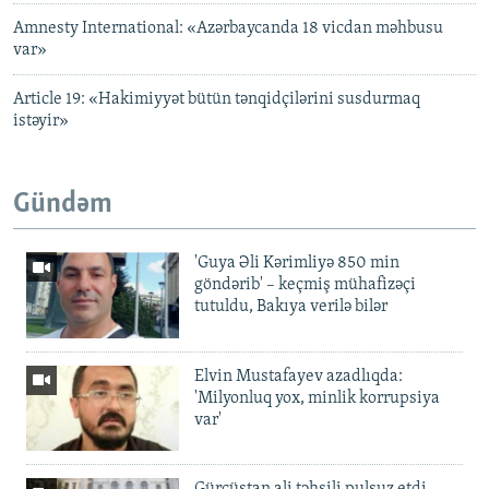
Amnesty International: «Azərbaycanda 18 vicdan məhbusu
var»
Article 19: «Hakimiyyət bütün tənqidçilərini susdurmaq
istəyir»
Gündəm
'Guya Əli Kərimliyə 850 min
göndərib' – keçmiş mühafizəçi
tutuldu, Bakıya verilə bilər
Elvin Mustafayev azadlıqda:
'Milyonluq yox, minlik korrupsiya
var'