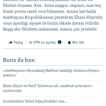
fikirləri deyəsən. Kim –kimə oxşayır, oxşamır, mən heç
kimin yerinə cavab verə bilmərəm. Amma hər halda
Azərbaycan Respublikasının prezidenti İlham Əliyevdir,
onun apardığı siyasət də bütün ölkədə davam etdirilir.
Başqa əks-fikirlərin səslənməsi, məncə, çox yersizdir.
Paylaş
VPN-siz açmaq
Bizi izlə
Buna da bax:
«Azərbaycanın Beynəlxalq Mətbuat Azadlığı Gününə ehtiyacı
yoxdur»
İlham Əliyev və Vasif Talıbovun adı «mətbuat yırtıcıları»
siyahısında
Jurnalistlərin Vahid Əxlaq Kodeksi olsa...