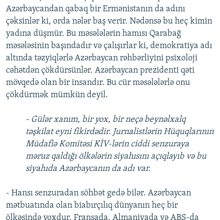
Azərbaycandan qabaq bir Ermənistanın da adını
çəksinlər ki, orda nələr baş verir. Nədənsə bu heç kimin
yadına düşmür. Bu məsələlərin hamısı Qarabağ
məsələsinin başındadır və çalışırlar ki, demokratiya adı
altında təzyiqlərlə Azərbaycan rəhbərliyini psixoloji
cəhətdən çökdürsünlər. Azərbaycan prezidenti qəti
mövqedə olan bir insandır. Bu cür məsələlərlə onu
çökdürmək mümkün deyil.
- Gülər xanım, bir yox, bir neçə beynəlxalq
təşkilat eyni fikirdədir. Jurnalistlərin Hüquqlarının
Müdafiə Komitəsi KİV-lərin ciddi senzuraya
məruz qaldığı ölkələrin siyahısını açıqlayıb və bu
siyahıda Azərbaycanın da adı var.
- Hansı senzuradan söhbət gedə bilər. Azərbaycan
mətbuatında olan biabırçılıq dünyanın heç bir
ölkəsində yoxdur. Fransada, Almaniyada və ABŞ-da