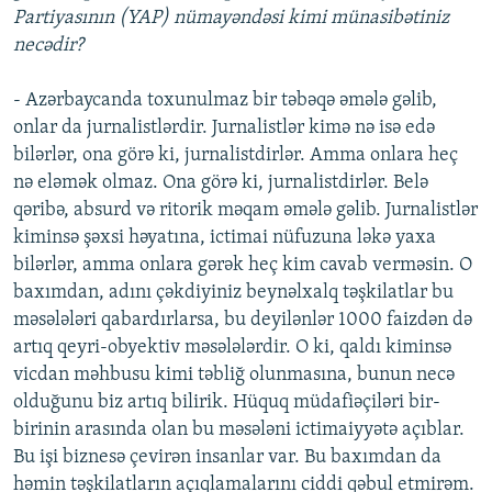
Partiyasının (YAP) nümayəndəsi kimi münasibətiniz
necədir?
- Azərbaycanda toxunulmaz bir təbəqə əmələ gəlib,
onlar da jurnalistlərdir. Jurnalistlər kimə nə isə edə
bilərlər, ona görə ki, jurnalistdirlər. Amma onlara heç
nə eləmək olmaz. Ona görə ki, jurnalistdirlər. Belə
qəribə, absurd və ritorik məqam əmələ gəlib. Jurnalistlər
kiminsə şəxsi həyatına, ictimai nüfuzuna ləkə yaxa
bilərlər, amma onlara gərək heç kim cavab verməsin. O
baxımdan, adını çəkdiyiniz beynəlxalq təşkilatlar bu
məsələləri qabardırlarsa, bu deyilənlər 1000 faizdən də
artıq qeyri-obyektiv məsələlərdir. O ki, qaldı kiminsə
vicdan məhbusu kimi təbliğ olunmasına, bunun necə
olduğunu biz artıq bilirik. Hüquq müdafiəçiləri bir-
birinin arasında olan bu məsələni ictimaiyyətə açıblar.
Bu işi biznesə çevirən insanlar var. Bu baxımdan da
həmin təşkilatların açıqlamalarını ciddi qəbul etmirəm.