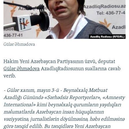
İNFOQRAFIKA
AZƏRBAYCAN ƏDƏBIYYATI KITABXANASI
MISSIYAMIZ
BIZI IZLƏ
KARIKATURA
İSLAM VƏ DEMOKRATIYA
PEŞƏ ETIKASI VƏ JURNALISTIKA STANDARTLARIMIZ
İZ - MƏDƏNIYYƏT PROQRAMI
MATERIALLARIMIZDAN ISTIFADƏ
AZADLIQRADIOSU MOBIL TELEFONUNUZDA
RFE/RL-in bütün saytları
Gülər Əhmədova
BIZIMLƏ ƏLAQƏ
XƏBƏR BÜLLETENLƏRIMIZ
Hakim Yeni Azərbaycan Partiyasının üzvü, deputat
Gülər Əhmədova
AzadlıqRadiosunun suallarına cavab
verib.
- Gülər xanım, mayın 3-ü - Beynəlxalq Mətbuat
Azadlığı Günündə «Sərhədsiz Reportyorlar», «Amnesty
International» kimi beynəlxalq qurumların yaydıqları
məlumatlarda Azərbaycan insan hüquqlarının
vəziyyətinə, jurnalistlərin döyülməsinə, həbs edilməsinə
görə tənqid edilib. Bu tənqidlərə Yeni Azərbaycan