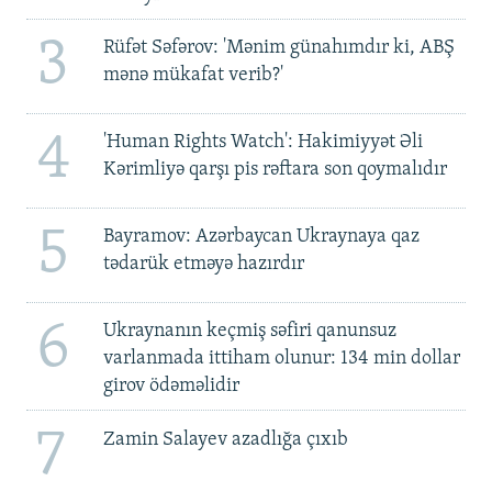
3
Rüfət Səfərov: 'Mənim günahımdır ki, ABŞ
mənə mükafat verib?'
4
'Human Rights Watch': Hakimiyyət Əli
Kərimliyə qarşı pis rəftara son qoymalıdır
5
Bayramov: Azərbaycan Ukraynaya qaz
tədarük etməyə hazırdır
6
Ukraynanın keçmiş səfiri qanunsuz
varlanmada ittiham olunur: 134 min dollar
girov ödəməlidir
7
Zamin Salayev azadlığa çıxıb