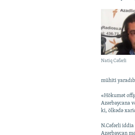
Natiq Cəfərli
mühiti yaradıb 
«Hökumət offşo
Azərbaycana və
ki, ölkədə xaric
N.Cəfərli iddia
Azərbaycan mə