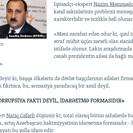
İqtisadçı-ekspert
Nazim Məmmədo
kənd sakinlərinin problemi müvəqq
xarakterlidir və tezliklə həll oluna
«Məni narahat edən odur ki, qızıl i
ətraf mühit üçün zərərli olan sian
ov
istifadə olunur. Lakin araşdırmada 
cənab prezidentin ailəsi ilə bağlı 
».
r ki, başqa ölkələrin də dövlət başçılarının ailələri firma
 fikrincə, bu, sensasiya yaradacaq bir amil deyil.
KORRUPSİYA FAKTI DEYİL, İDARƏETMƏ FORMASIDIR»
ert
Natiq Cəfərli
düşünür ki, total olaraq bütün sahələrdə bu
 bu, artıq Azərbaycan hakimiyyətinin idarəetmə formasıdır 
iyyatı bu yolla idarə edir: