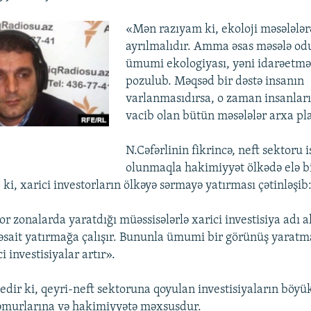
«Mən razıyam ki, ekoloji məsələlər
ayrılmalıdır. Amma əsas məsələ odu
ümumi ekologiyası, yəni idarəetmə
pozulub. Məqsəd bir dəstə insanın
varlanmasıdırsa, o zaman insanları
vacib olan bütün məsələlər arxa pl
N.Cəfərlinin fikrincə, neft sektoru i
olunmaqla hakimiyyət ölkədə elə b
ki, xarici investorların ölkəyə sərmayə yatırması çətinləşib
r zonalarda yaratdığı müəssisələrlə xarici investisiya adı a
sait yatırmağa çalışır. Bununla ümumi bir görünüş yaratma
i investisiyalar artır».
 edir ki, qeyri-neft sektoruna qoyulan investisiyaların böyü
murlarına və hakimiyyətə məxsusdur.