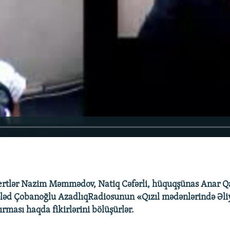
ertlər Nazim Məmmədov, Natiq Cəfərli, hüquqşünas Anar Qa
ələd Çobanoğlu AzadlıqRadiosunun «Qızıl mədənlərində Əli
ırması haqda fikirlərini bölüşürlər.