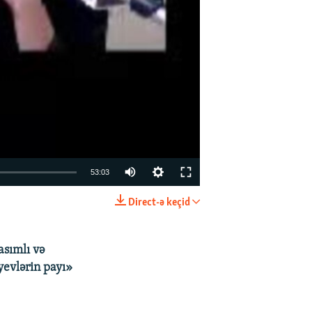
53:03
Direct-ə keçid
EMBED
PAYLAŞ
sımlı və
yevlərin payı»