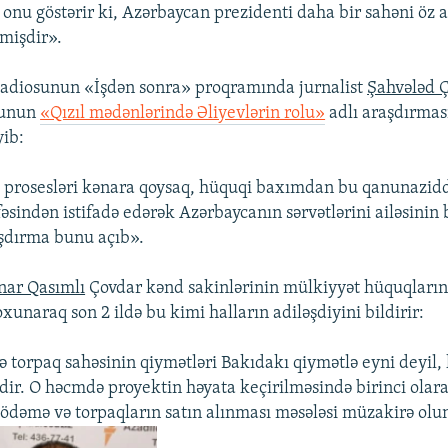
onu göstərir ki, Azərbaycan prezidenti daha bir sahəni öz a
mişdir».
adiosunun «İşdən sonra» proqramında jurnalist
Şahvələd 
sunun
«Qızıl mədənlərində Əliyevlərin rolu»
adlı araşdırmas
ib:
i prosesləri kənara qoysaq, hüquqi baxımdan bu qanunazidd
əsindən istifadə edərək Azərbaycanın sərvətlərini ailəsinin 
aşdırma bunu açıb».
nar Qasımlı
Çovdar kənd sakinlərinin mülkiyyət hüquqların
unaraq son 2 ildə bu kimi halların adiləşdiyini bildirir:
 torpaq sahəsinin qiymətləri Bakıdakı qiymətlə eyni deyil, 
dir. O həcmdə proyektin həyata keçirilməsində birinci olar
dəmə və torpaqların satın alınması məsələsi müzakirə olun