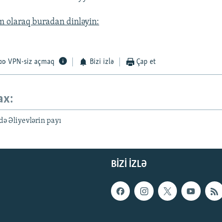
 olaraq buradan dinləyin:
VPN-siz açmaq
Bizi izlə
Çap et
ax:
də Əliyevlərin payı
BIZI IZLƏ