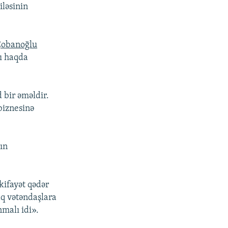
iləsinin
Çobanoğlu
ı haqda
 bir əməldir.
biznesinə
ın
kifayət qədər
aq vətəndaşlara
malı idi».