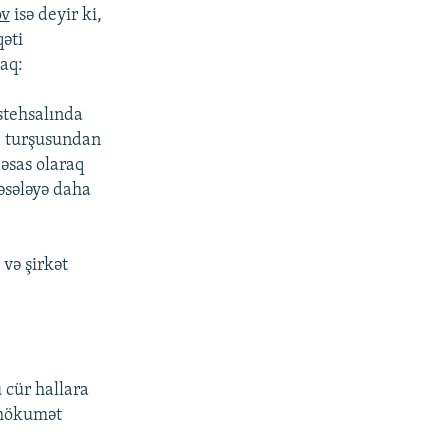
v
isə deyir ki,
əti
caq:
stehsalında
id turşusundan
əsas olaraq
məsələyə daha
 və şirkət
 cür hallara
- hökumət