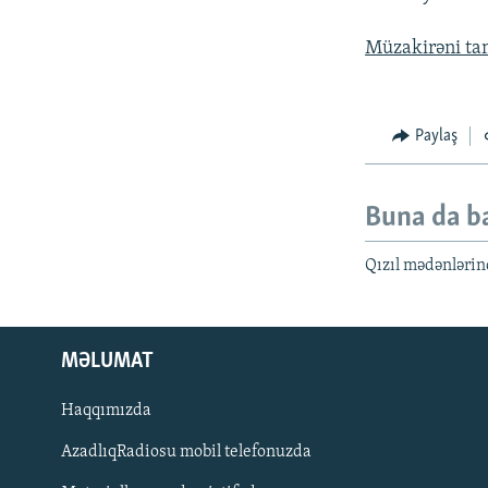
Müzakirəni tam
Paylaş
Buna da b
Qızıl mədənlərin
MƏLUMAT
Haqqımızda
AzadlıqRadiosu mobil telefonuzda