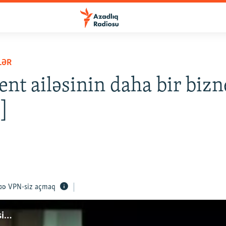
LƏR
ent ailəsinin daha bir biz
]
VPN-siz açmaq
i…