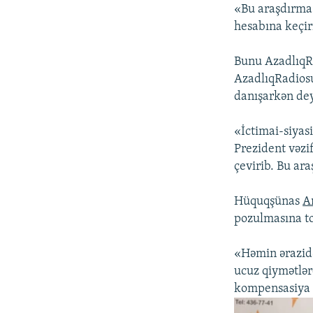
«Bu araşdırma 
hesabına keçir
Bunu AzadlıqR
AzadlıqRadio
danışarkən dey
«İctimai-siyas
Prezident vəzif
çevirib. Bu ar
Hüquqşünas
A
pozulmasına tox
«Həmin ərazidə
ucuz qiymətlər
kompensasiya ö