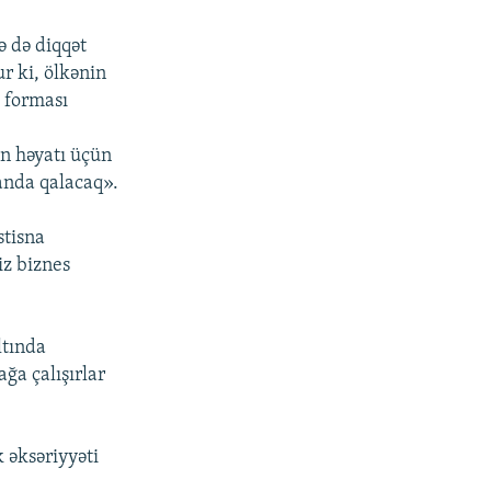
ə də diqqət
r ki, ölkənin
 forması
n həyatı üçün
anda qalacaq».
stisna
iz biznes
:
ltında
ğa çalışırlar
k əksəriyyəti