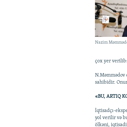
Nazim Məmməd
çox yer verilib
N.Məmmədov deyi
sahibidir. Onun
«BU, ARTIQ 
İqtisadçı-eksp
yol verilir və
ölkəni, iqtisad