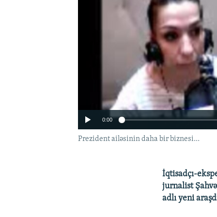
0:00
Prezident ailəsinin daha bir biznesi…
İqtisadçı-eksp
jurnalist Şahv
adlı yeni araşd