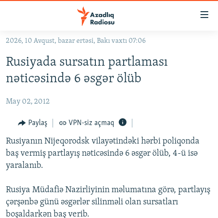
Keçid
linkləri
Əsas
2026, 10 Avqust, bazar ertəsi, Bakı vaxtı 07:06
məzmuna
GÜNDƏM
Rusiyada sursatın partlaması
qayıt
#İZAHLA
Əsas
nəticəsində 6 əsgər ölüb
KORRUPSIOMETR
naviqasiyaya
qayıt
May 02, 2012
#ƏSLINDƏ
Axtarışa
FƏRQƏ BAX
Paylaş
VPN-siz açmaq
keç
QANUNI DOĞRU
Rusiyanın Nijeqorodsk vilayətindəki hərbi poliqonda
baş vermiş partlayış nəticəsində 6 əsgər ölüb, 4-ü isə
ARAŞDIRMA
yaralanıb.
MULTIMEDIA
Rusiya Müdafiə Nazirliyinin məlumatına görə, partlayış
RADIO ARXIV
VIDEO
çərşənbə günü əsgərlər silinməli olan sursatları
HAQQIMIZDA
FOTOQALEREYA
OXU ZALI
boşaldarkən baş verib.