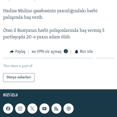
İNFOQRAFIKA
AZƏRBAYCAN ƏDƏBIYYATI KITABXANASI
MISSIYAMIZ
BIZI IZLƏ
Hadisə Mulino qəsəbəsinin yaxınlığındakı hərbi
KARIKATURA
İSLAM VƏ DEMOKRATIYA
PEŞƏ ETIKASI VƏ JURNALISTIKA STANDARTLARIMIZ
paliqonda baş verib.
İZ - MƏDƏNIYYƏT PROQRAMI
MATERIALLARIMIZDAN ISTIFADƏ
Ötən il Rusiyanın hərbi poliqonlarında baş vermiş 5
AZADLIQRADIOSU MOBIL TELEFONUNUZDA
RFE/RL-in bütün saytları
partlayışda 20-ə yaxın adam ölüb.
BIZIMLƏ ƏLAQƏ
Paylaş
VPN-siz açmaq
Bizi izlə
XƏBƏR BÜLLETENLƏRIMIZ
This item is part of
Dünya xəbərləri
BIZI IZLƏ