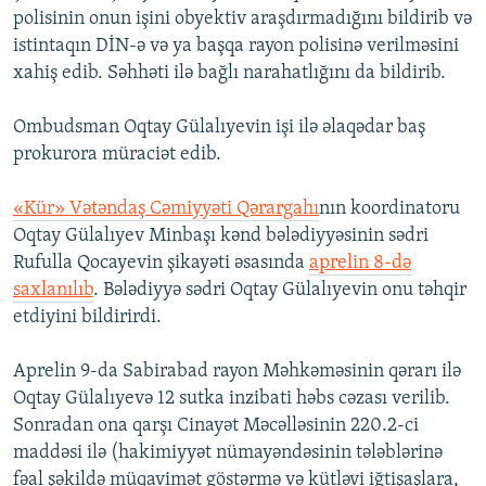
polisinin onun işini obyektiv araşdırmadığını bildirib və
İNFOQRAFIKA
AZƏRBAYCAN ƏDƏBIYYATI KITABXANASI
MISSIYAMIZ
BIZI IZLƏ
istintaqın DİN-ə və ya başqa rayon polisinə verilməsini
KARIKATURA
İSLAM VƏ DEMOKRATIYA
PEŞƏ ETIKASI VƏ JURNALISTIKA STANDARTLARIMIZ
xahiş edib. Səhhəti ilə bağlı narahatlığını da bildirib.
İZ - MƏDƏNIYYƏT PROQRAMI
MATERIALLARIMIZDAN ISTIFADƏ
Ombudsman Oqtay Gülalıyevin işi ilə əlaqədar baş
AZADLIQRADIOSU MOBIL TELEFONUNUZDA
RFE/RL-in bütün saytları
prokurora müraciət edib.
BIZIMLƏ ƏLAQƏ
«Kür» Vətəndaş Cəmiyyəti Qərargahı
nın koordinatoru
XƏBƏR BÜLLETENLƏRIMIZ
Oqtay Gülalıyev Minbaşı kənd bələdiyyəsinin sədri
Rufulla Qocayevin şikayəti əsasında
aprelin 8-də
saxlanılıb
. Bələdiyyə sədri Oqtay Gülalıyevin onu təhqir
etdiyini bildirirdi.
Aprelin 9-da Sabirabad rayon Məhkəməsinin qərarı ilə
Oqtay Gülalıyevə 12 sutka inzibati həbs cəzası verilib.
Sonradan ona qarşı Cinayət Məcəlləsinin 220.2-ci
maddəsi ilə (hakimiyyət nümayəndəsinin tələblərinə
fəal şəkildə müqavimət göstərmə və kütləvi iğtişaşlara,