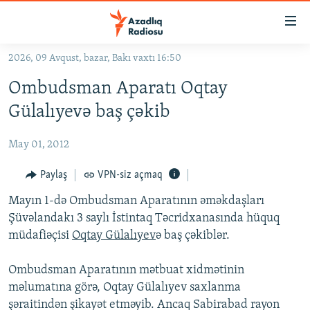
Keçid
linkləri
Əsas
2026, 09 Avqust, bazar, Bakı vaxtı 16:50
məzmuna
GÜNDƏM
Ombudsman Aparatı Oqtay
qayıt
#İZAHLA
Əsas
Gülalıyevə baş çəkib
KORRUPSIOMETR
naviqasiyaya
qayıt
May 01, 2012
#ƏSLINDƏ
Axtarışa
FƏRQƏ BAX
Paylaş
VPN-siz açmaq
keç
QANUNI DOĞRU
Mayın 1-də Ombudsman Aparatının əməkdaşları
Şüvəlandakı 3 saylı İstintaq Təcridxanasında hüquq
ARAŞDIRMA
müdafiəçisi
Oqtay Gülalıyev
ə baş çəkiblər.
MULTIMEDIA
Ombudsman Aparatının mətbuat xidmətinin
RADIO ARXIV
VIDEO
məlumatına görə, Oqtay Gülalıyev saxlanma
HAQQIMIZDA
FOTOQALEREYA
OXU ZALI
şəraitindən şikayət etməyib. Ancaq Sabirabad rayon