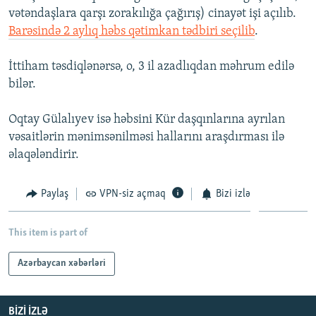
vətəndaşlara qarşı zorakılığa çağırış) cinayət işi açılıb.
Barəsində 2 aylıq həbs qətimkan tədbiri seçilib
.
İttiham təsdiqlənərsə, o, 3 il azadlıqdan məhrum edilə
bilər.
Oqtay Gülalıyev isə həbsini Kür daşqınlarına ayrılan
vəsaitlərin mənimsənilməsi hallarını araşdırması ilə
əlaqələndirir.
Paylaş
VPN-siz açmaq
Bizi izlə
This item is part of
Azərbaycan xəbərləri
BIZI IZLƏ