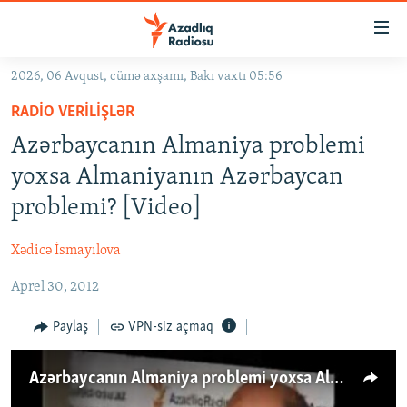
Keçid
linkləri
Əsas
2026, 06 Avqust, cümə axşamı, Bakı vaxtı 05:56
məzmuna
GÜNDƏM
RADIO VERILIŞLƏR
qayıt
#İZAHLA
Əsas
Azərbaycanın Almaniya problemi
KORRUPSIOMETR
naviqasiyaya
yoxsa Almaniyanın Azərbaycan
qayıt
#ƏSLINDƏ
problemi? [Video]
Axtarışa
FƏRQƏ BAX
keç
Xədicə İsmayılova
QANUNI DOĞRU
Aprel 30, 2012
ARAŞDIRMA
MULTIMEDIA
Paylaş
VPN-siz açmaq
RADIO ARXIV
VIDEO
Azərbaycanın Almaniya problemi yoxsa Almaniyanın Azərbaycan
HAQQIMIZDA
FOTOQALEREYA
OXU ZALI