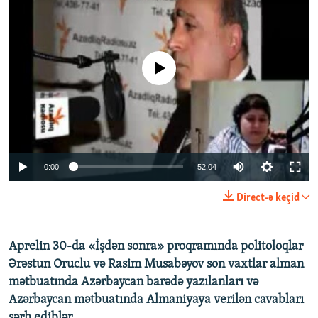
İNFOQRAFIKA
AZƏRBAYCAN ƏDƏBIYYATI KITABXANASI
MISSIYAMIZ
BIZI IZLƏ
KARIKATURA
İSLAM VƏ DEMOKRATIYA
PEŞƏ ETIKASI VƏ JURNALISTIKA STANDARTLARIMIZ
İZ - MƏDƏNIYYƏT PROQRAMI
MATERIALLARIMIZDAN ISTIFADƏ
No media source currently available
AZADLIQRADIOSU MOBIL TELEFONUNUZDA
RFE/RL-in bütün saytları
BIZIMLƏ ƏLAQƏ
XƏBƏR BÜLLETENLƏRIMIZ
0:00
52:04
Direct-ə keçid
Aprelin 30-da «İşdən sonra» proqramında politoloqlar
Ərəstun Oruclu və Rasim Musabəyov son vaxtlar alman
mətbuatında Azərbaycan barədə yazılanları və
Azərbaycan mətbuatında Almaniyaya verilən cavabları
şərh ediblər.