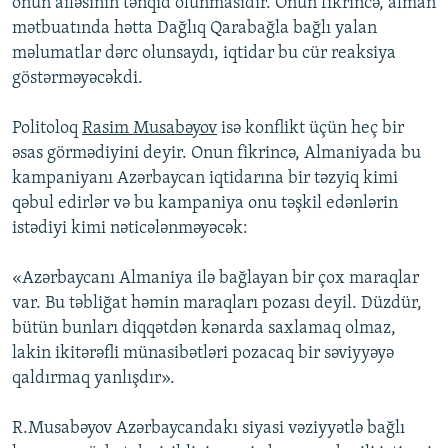
onun ailəsinin tənqid olunmasıdır. Onun fikrincə, alman
mətbuatında hətta Dağlıq Qarabağla bağlı yalan
məlumatlar dərc olunsaydı, iqtidar bu cür reaksiya
göstərməyəcəkdi.
Politoloq
Rasim Musabəyov
isə konflikt üçün heç bir
əsas görmədiyini deyir. Onun fikrincə, Almaniyada bu
kampaniyanı Azərbaycan iqtidarına bir təzyiq kimi
qəbul edirlər və bu kampaniya onu təşkil edənlərin
istədiyi kimi nəticələnməyəcək:
«Azərbaycanı Almaniya ilə bağlayan bir çox maraqlar
var. Bu təbliğat həmin maraqları pozası deyil. Düzdür,
bütün bunları diqqətdən kənarda saxlamaq olmaz,
lakin ikitərəfli münasibətləri pozacaq bir səviyyəyə
qaldırmaq yanlışdır».
R.Musabəyov Azərbaycandakı siyasi vəziyyətlə bağlı