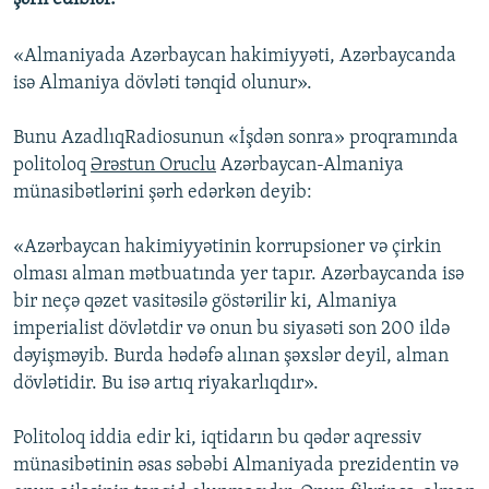
«Almaniyada Azərbaycan hakimiyyəti, Azərbaycanda
isə Almaniya dövləti tənqid olunur».
Bunu AzadlıqRadiosunun «İşdən sonra» proqramında
politoloq
Ərəstun Oruclu
Azərbaycan-Almaniya
münasibətlərini şərh edərkən deyib:
«Azərbaycan hakimiyyətinin korrupsioner və çirkin
olması alman mətbuatında yer tapır. Azərbaycanda isə
bir neçə qəzet vasitəsilə göstərilir ki, Almaniya
imperialist dövlətdir və onun bu siyasəti son 200 ildə
dəyişməyib. Burda hədəfə alınan şəxslər deyil, alman
dövlətidir. Bu isə artıq riyakarlıqdır».
Politoloq iddia edir ki, iqtidarın bu qədər aqressiv
münasibətinin əsas səbəbi Almaniyada prezidentin və