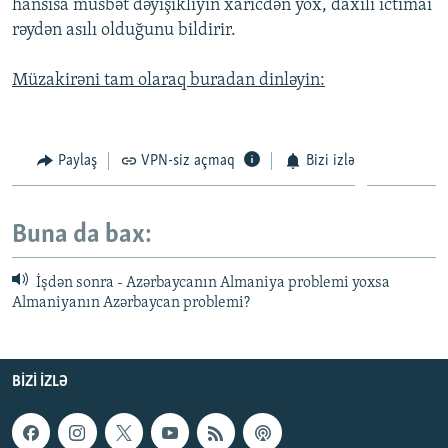
hansısa müsbət dəyişikliyin xaricdən yox, daxili ictimai
rəydən asılı olduğunu bildirir.
Müzakirəni tam olaraq buradan dinləyin:
Paylaş
VPN-siz açmaq
Bizi izlə
Buna da bax:
İşdən sonra - Azərbaycanın Almaniya problemi yoxsa
Almaniyanın Azərbaycan problemi?
BIZI IZLƏ