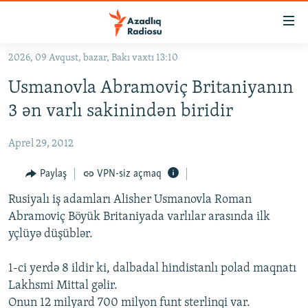
Keçid
linkləri
Əsas
2026, 09 Avqust, bazar, Bakı vaxtı 13:10
məzmuna
GÜNDƏM
Usmanovla Abramoviç Britaniyanın
qayıt
#İZAHLA
Əsas
3 ən varlı sakinindən biridir
KORRUPSIOMETR
naviqasiyaya
qayıt
Aprel 29, 2012
#ƏSLINDƏ
Axtarışa
FƏRQƏ BAX
Paylaş
VPN-siz açmaq
keç
QANUNI DOĞRU
Rusiyalı iş adamları Alisher Usmanovla Roman
Abramoviç Böyük Britaniyada varlılar arasında ilk
ARAŞDIRMA
yçlüyə düşüblər.
MULTIMEDIA
1-ci yerdə 8 ildir ki, dalbadal hindistanlı polad maqnatı
RADIO ARXIV
VIDEO
Lakhsmi Mittal gəlir.
HAQQIMIZDA
FOTOQALEREYA
OXU ZALI
Onun 12 milyard 700 milyon funt sterlinqi var.