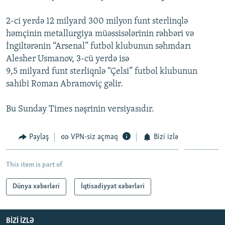
İNFOQRAFIKA
AZƏRBAYCAN ƏDƏBIYYATI KITABXANASI
MISSIYAMIZ
BIZI IZLƏ
2-ci yerdə 12 milyard 300 milyon funt sterlinqlə
KARIKATURA
İSLAM VƏ DEMOKRATIYA
PEŞƏ ETIKASI VƏ JURNALISTIKA STANDARTLARIMIZ
həmçinin metallurgiya müəssisələrinin rəhbəri və
İngiltərənin “Arsenal” futbol klubunun səhmdarı
İZ - MƏDƏNIYYƏT PROQRAMI
MATERIALLARIMIZDAN ISTIFADƏ
Alesher Usmanov, 3-cü yerdə isə
AZADLIQRADIOSU MOBIL TELEFONUNUZDA
RFE/RL-in bütün saytları
9,5 milyard funt sterliqnlə “Çelsi” futbol klubunun
BIZIMLƏ ƏLAQƏ
sahibi Roman Abramoviç gəlir.
XƏBƏR BÜLLETENLƏRIMIZ
Bu Sunday Times nəşrinin versiyasıdır.
Paylaş
VPN-siz açmaq
Bizi izlə
This item is part of
Dünya xəbərləri
İqtisadiyyat xəbərləri
BIZI IZLƏ