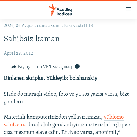
Keçid
linkləri
Əsas
2026, 06 Avqust, cümə axşamı, Bakı vaxtı 11:18
məzmuna
GÜNDƏM
Sahibsiz kaman
qayıt
#İZAHLA
Əsas
Aprel 28, 2012
KORRUPSIOMETR
naviqasiyaya
qayıt
#ƏSLINDƏ
Paylaş
VPN-siz açmaq
Axtarışa
FƏRQƏ BAX
keç
Dinlənən skripka. Yükləyib: bolshanskiy
QANUNI DOĞRU
Sizdə də maraqlı video, foto və ya səs yazısı varsa, bizə
ARAŞDIRMA
göndərin
MULTIMEDIA
Materialı kompüterinizdən yollayırsınızsa,
yükləmə
RADIO ARXIV
VIDEO
səhifəsinə
daxil olub göndərdiyiniz materiala başlıq və
HAQQIMIZDA
FOTOQALEREYA
OXU ZALI
qısa məzmun əlavə edin. Ehtiyac varsa, anonimliyi