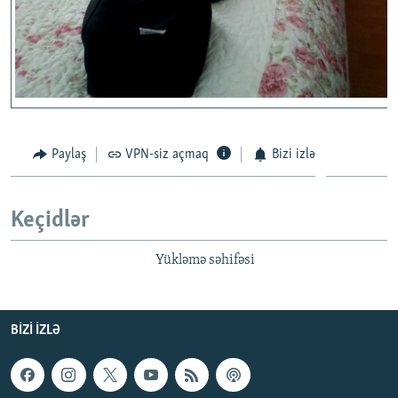
Paylaş
VPN-siz açmaq
Bizi izlə
Keçidlər
Yükləmə səhifəsi
BIZI IZLƏ