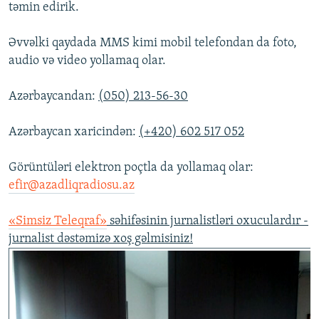
təmin edirik.
İNFOQRAFIKA
AZƏRBAYCAN ƏDƏBIYYATI KITABXANASI
MISSIYAMIZ
BIZI IZLƏ
KARIKATURA
İSLAM VƏ DEMOKRATIYA
PEŞƏ ETIKASI VƏ JURNALISTIKA STANDARTLARIMIZ
Əvvəlki qaydada MMS kimi mobil telefondan da foto,
audio və video yollamaq olar.
İZ - MƏDƏNIYYƏT PROQRAMI
MATERIALLARIMIZDAN ISTIFADƏ
AZADLIQRADIOSU MOBIL TELEFONUNUZDA
RFE/RL-in bütün saytları
Azərbaycandan:
(050) 213-56-30
BIZIMLƏ ƏLAQƏ
Azərbaycan xaricindən:
(+420) 602 517 052
XƏBƏR BÜLLETENLƏRIMIZ
Görüntüləri elektron poçtla da yollamaq olar:
efir@azadliqradiosu.az
«Simsiz Teleqraf»
səhifəsinin jurnalistləri oxuculardır -
jurnalist dəstəmizə xoş gəlmisiniz!