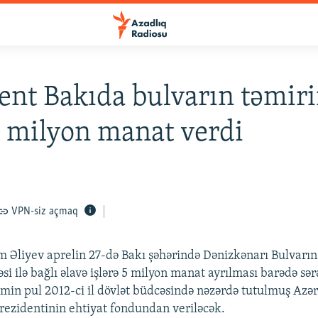
ent Bakıda bulvarın təmir
 milyon manat verdi
VPN-siz açmaq
m Əliyev aprelin 27-də Bakı şəhərində Dənizkənarı Bulvarın
si ilə bağlı əlavə işlərə 5 milyon manat ayrılması barədə sə
min pul 2012-ci il dövlət büdcəsində nəzərdə tutulmuş Azə
rezidentinin ehtiyat fondundan veriləcək.