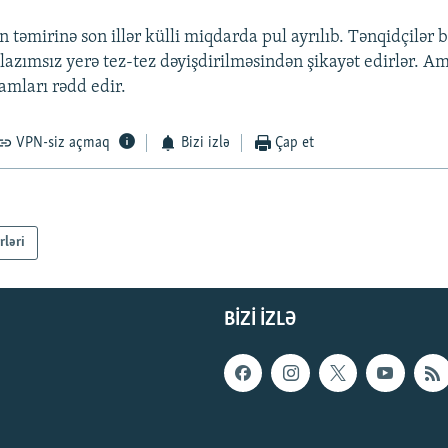
 təmirinə son illər külli miqdarda pul ayrılıb. Tənqidçilər 
 lazımsız yerə tez-tez dəyişdirilməsindən şikayət edirlər. 
hamları rədd edir.
VPN-siz açmaq
Bizi izlə
Çap et
rləri
BIZI IZLƏ