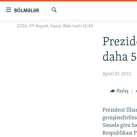
Keçid
BÖLMƏLƏR
linkləri
Axtar
Əsas
2026, 09 Avqust, bazar, Bakı vaxtı 12:45
GÜNDƏM
məzmuna
#İZAHLA
Prezid
qayıt
Əsas
KORRUPSIOMETR
daha 5
naviqasiyaya
#ƏSLINDƏ
qayıt
Axtarışa
FƏRQƏ BAX
Aprel 27, 2012
keç
QANUNI DOĞRU
Paylaş
ARAŞDIRMA
MULTIMEDIA
Prezident İlha
RADIO ARXIV
VIDEO
genişləndirilmə
Sənədə görə hə
HAQQIMIZDA
FOTOQALEREYA
OXU ZALI
Respublikası P