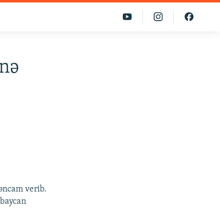
inə
rəncam verib.
rbaycan