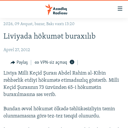
Keçid
linkləri
Əsas
2026, 09 Avqust, bazar, Bakı vaxtı 13:20
məzmuna
GÜNDƏM
Liviyada hökumət buraxılıb
qayıt
#İZAHLA
Əsas
Aprel 27, 2012
KORRUPSIOMETR
naviqasiyaya
qayıt
#ƏSLINDƏ
Paylaş
VPN-siz açmaq
Axtarışa
FƏRQƏ BAX
keç
Liviya Milli Keçid Şurası Abdel Rahim al-Kibin
rəhbərlik etdiyi hökumətə etimadsızlıq göstərib. Milli
QANUNI DOĞRU
Keçid Şurasının 73 üzvündən 65-i hökumətin
ARAŞDIRMA
buraxılmasına səs verib.
MULTIMEDIA
Bundan əvvəl hökumət ölkədə təhlükəsizliyin təmin
RADIO ARXIV
VIDEO
olunmamasına görə tez-tez tənqid olunurdu.
HAQQIMIZDA
FOTOQALEREYA
OXU ZALI