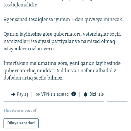
təsdiqləməlidir.
İNFOQRAFIKA
AZƏRBAYCAN ƏDƏBIYYATI KITABXANASI
MISSIYAMIZ
BIZI IZLƏ
KARIKATURA
İSLAM VƏ DEMOKRATIYA
PEŞƏ ETIKASI VƏ JURNALISTIKA STANDARTLARIMIZ
Əgər sənəd təsdiqlənsə iyunun 1-dən qüvvəyə minəcək.
İZ - MƏDƏNIYYƏT PROQRAMI
MATERIALLARIMIZDAN ISTIFADƏ
Qanun layihəsinə görə qubernatoru vətəndaşlar seçir,
AZADLIQRADIOSU MOBIL TELEFONUNUZDA
RFE/RL-in bütün saytları
namizədləri isə siyasi partiyalar və namizəd olmaq
BIZIMLƏ ƏLAQƏ
istəyənlərin özləri verir.
XƏBƏR BÜLLETENLƏRIMIZ
İnterfaksın məlumatına görə, yeni qanun layihəsində
qubernatorluq müddəti 5 ildir və 1 nəfər dalbadal 2
dəfədən artıq seçilə bilməz.
Paylaş
VPN-siz açmaq
Bizi izlə
This item is part of
Dünya xəbərləri