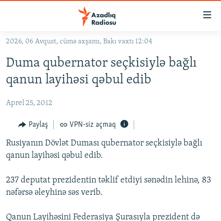
Keçid
linkləri
Əsas
2026, 06 Avqust, cümə axşamı, Bakı vaxtı 12:04
məzmuna
GÜNDƏM
Duma qubernator seçkisiylə bağlı
qayıt
#İZAHLA
Əsas
qanun layihəsi qəbul edib
KORRUPSIOMETR
naviqasiyaya
qayıt
Aprel 25, 2012
#ƏSLINDƏ
Axtarışa
FƏRQƏ BAX
Paylaş
VPN-siz açmaq
keç
QANUNI DOĞRU
Rusiyanın Dövlət Duması qubernator seçkisiylə bağlı
qanun layihəsi qəbul edib.
ARAŞDIRMA
MULTIMEDIA
237 deputat prezidentin təklif etdiyi sənədin lehinə, 83
nəfərsə əleyhinə səs verib.
RADIO ARXIV
VIDEO
HAQQIMIZDA
FOTOQALEREYA
OXU ZALI
Qanun Layihəsini Federasiya Şurasıyla prezident də