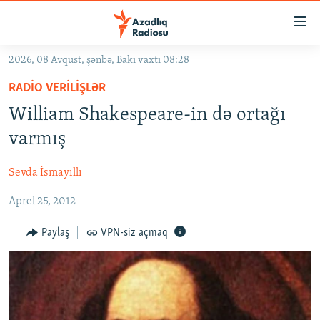
Keçid
linkləri
Əsas
2026, 08 Avqust, şənbə, Bakı vaxtı 08:28
məzmuna
GÜNDƏM
RADIO VERILIŞLƏR
qayıt
#İZAHLA
Əsas
William Shakespeare-in də ortağı
KORRUPSIOMETR
naviqasiyaya
varmış
qayıt
#ƏSLINDƏ
Axtarışa
Sevda İsmayıllı
FƏRQƏ BAX
keç
Aprel 25, 2012
QANUNI DOĞRU
ARAŞDIRMA
Paylaş
VPN-siz açmaq
MULTIMEDIA
RADIO ARXIV
VIDEO
HAQQIMIZDA
FOTOQALEREYA
OXU ZALI