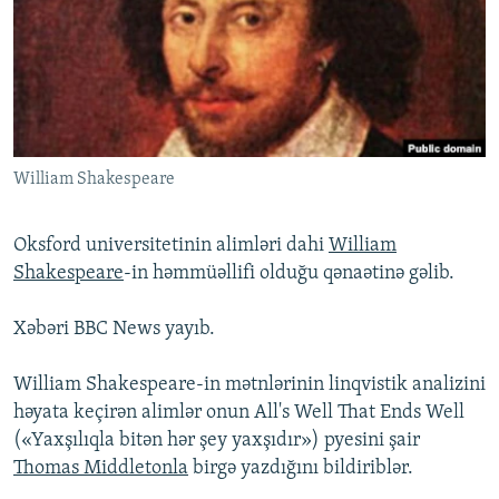
İNFOQRAFIKA
AZƏRBAYCAN ƏDƏBIYYATI KITABXANASI
MISSIYAMIZ
BIZI IZLƏ
KARIKATURA
İSLAM VƏ DEMOKRATIYA
PEŞƏ ETIKASI VƏ JURNALISTIKA STANDARTLARIMIZ
İZ - MƏDƏNIYYƏT PROQRAMI
MATERIALLARIMIZDAN ISTIFADƏ
AZADLIQRADIOSU MOBIL TELEFONUNUZDA
RFE/RL-in bütün saytları
William Shakespeare
BIZIMLƏ ƏLAQƏ
XƏBƏR BÜLLETENLƏRIMIZ
Oksford universitetinin alimləri dahi
William
Shakespeare
-in həmmüəllifi olduğu qənaətinə gəlib.
Xəbəri BBC News yayıb.
William Shakespeare-in mətnlərinin linqvistik analizini
həyata keçirən alimlər onun All's Well That Ends Well
(«Yaxşılıqla bitən hər şey yaxşıdır») pyesini şair
Thomas Middletonla
birgə yazdığını bildiriblər.