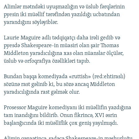
Alimlər mətndəki uyuşmazlığın və üslub fərqlərinin
pyesin iki müəllif tərəfindən yazıldığı ucbatından
yarandığını söyləyiblər.
Laurie Maguire adlı tədqiqatçı daha irəli gedib və
pyesdə Shakespeare-in müasiri olan şair Thomas
Middleton yaradıcılığına xas olan nüanslar ölçülər,
üslub və orfoqrafiya özəllikləri tapıb.
Bundan başqa komediyada «ruttish» (red:ehtiraslı)
sözünə rast gəlinib ki, bu sözə ancaq Middleton
yaradıcılığında rast gəlmək olur.
Prosessor Maguire komediyanı iki müəllifin yazdığına
tam inandığını bildirib. Onun fikrincə, XVI əsrin
başlanğıcında iki müəlliflik çox geniş yayılmışdı.
Alimin qənaətincə, sadəcə Shakespeare-in məşhurluğu