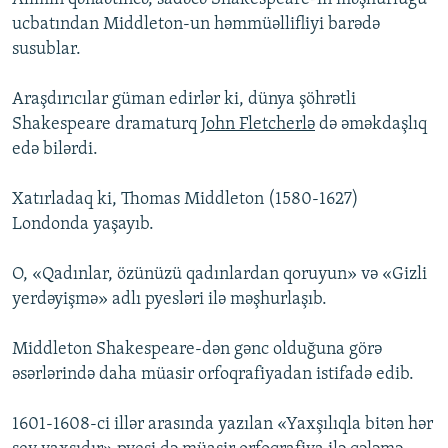
ucbatından Middleton-un həmmüəllifliyi barədə
susublar.
Araşdırıcılar güman edirlər ki, dünya şöhrətli
Shakespeare dramaturq
John Fletcherlə
də əməkdaşlıq
edə bilərdi.
Xatırladaq ki, Thomas Middleton (1580-1627)
Londonda yaşayıb.
O, «Qadınlar, özünüzü qadınlardan qoruyun» və «Gizli
yerdəyişmə» adlı pyesləri ilə məşhurlaşıb.
Middleton Shakespeare-dən gənc olduğuna görə
əsərlərində daha müasir orfoqrafiyadan istifadə edib.
1601-1608-ci illər arasında yazılan «Yaxşılıqla bitən hər