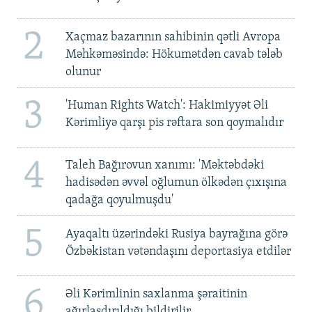
2
Xaçmaz bazarının sahibinin qətli Avropa
Məhkəməsində: Hökumətdən cavab tələb
olunur
3
'Human Rights Watch': Hakimiyyət Əli
Kərimliyə qarşı pis rəftara son qoymalıdır
4
Taleh Bağırovun xanımı: 'Məktəbdəki
hadisədən əvvəl oğlumun ölkədən çıxışına
qadağa qoyulmuşdu'
5
Ayaqaltı üzərindəki Rusiya bayrağına görə
Özbəkistan vətəndaşını deportasiya etdilər
6
Əli Kərimlinin saxlanma şəraitinin
ağırlaşdırıldığı bildirilir