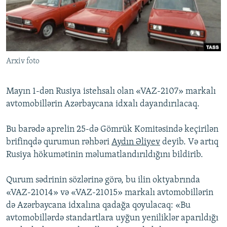
İNFOQRAFIKA
AZƏRBAYCAN ƏDƏBIYYATI KITABXANASI
MISSIYAMIZ
BIZI IZLƏ
KARIKATURA
İSLAM VƏ DEMOKRATIYA
PEŞƏ ETIKASI VƏ JURNALISTIKA STANDARTLARIMIZ
İZ - MƏDƏNIYYƏT PROQRAMI
MATERIALLARIMIZDAN ISTIFADƏ
Arxiv foto
AZADLIQRADIOSU MOBIL TELEFONUNUZDA
RFE/RL-in bütün saytları
BIZIMLƏ ƏLAQƏ
Mayın 1-dən Rusiya istehsalı olan «VAZ-2107» markalı
XƏBƏR BÜLLETENLƏRIMIZ
avtomobillərin Azərbaycana idxalı dayandırılacaq.
Bu barədə aprelin 25-də Gömrük Komitəsində keçirilən
brifinqdə qurumun rəhbəri
Aydın Əliyev
deyib. Və artıq
Rusiya hökumətinin məlumatlandırıldığını bildirib.
Qurum sədrinin sözlərinə görə, bu ilin oktyabrında
«VAZ-21014» və «VAZ-21015» markalı avtomobillərin
də Azərbaycana idxalına qadağa qoyulacaq: «Bu
avtomobillərdə standartlara uyğun yeniliklər aparıldığı