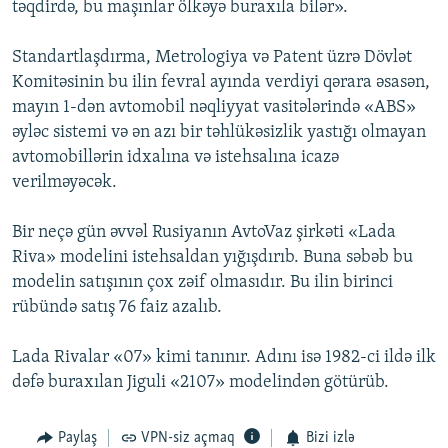
təqdirdə, bu maşınlar ölkəyə buraxıla bilər».
Standartlaşdırma, Metrologiya və Patent üzrə Dövlət
Komitəsinin bu ilin fevral ayında verdiyi qərara əsasən,
mayın 1-dən avtomobil nəqliyyat vasitələrində «ABS»
əyləc sistemi və ən azı bir təhlükəsizlik yastığı olmayan
avtomobillərin idxalına və istehsalına icazə
verilməyəcək.
Bir neçə gün əvvəl Rusiyanın AvtoVaz şirkəti «Lada
Riva» modelini istehsaldan yığışdırıb. Buna səbəb bu
modelin satışının çox zəif olmasıdır. Bu ilin birinci
rübündə satış 76 faiz azalıb.
Lada Rivalar «07» kimi tanınır. Adını isə 1982-ci ildə ilk
dəfə buraxılan Jiguli «2107» modelindən götürüb.
Paylaş
VPN-siz açmaq
Bizi izlə