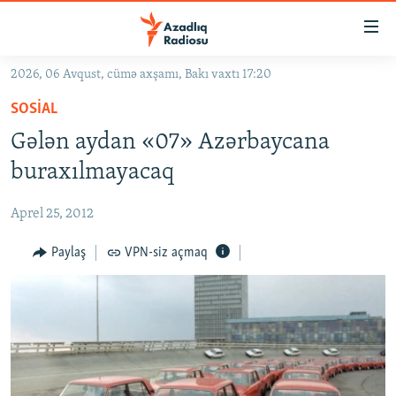
Keçid
linkləri
Əsas
2026, 06 Avqust, cümə axşamı, Bakı vaxtı 17:20
məzmuna
GÜNDƏM
SOSIAL
qayıt
#İZAHLA
Əsas
Gələn aydan «07» Azərbaycana
KORRUPSIOMETR
naviqasiyaya
buraxılmayacaq
qayıt
#ƏSLINDƏ
Axtarışa
Aprel 25, 2012
FƏRQƏ BAX
keç
QANUNI DOĞRU
Paylaş
VPN-siz açmaq
ARAŞDIRMA
MULTIMEDIA
RADIO ARXIV
VIDEO
HAQQIMIZDA
FOTOQALEREYA
OXU ZALI