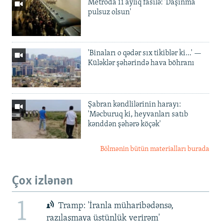
Metroda 11 aylıq fasilə: 'Daşınma
pulsuz olsun'
'Binaları o qədər sıx tikiblər ki...' —
Küləklər şəhərində hava böhranı
Şabran kəndlilərinin harayı:
'Məcburuq ki, heyvanları satıb
kənddən şəhərə köçək'
Bölmənin bütün materialları burada
Çox izlənən
1
Tramp: 'İranla müharibədənsə,
razılaşmaya üstünlük verirəm'