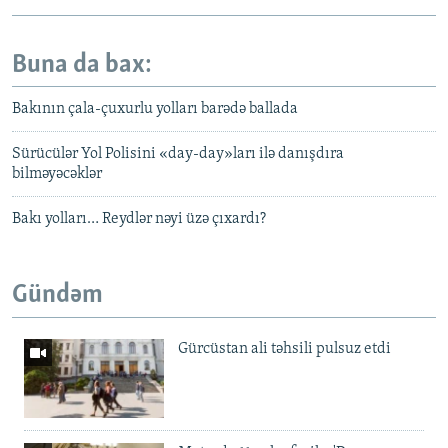
Buna da bax:
Bakının çala-çuxurlu yolları barədə ballada
Sürücülər Yol Polisini «day-day»ları ilə danışdıra
bilməyəcəklər
Bakı yolları… Reydlər nəyi üzə çıxardı?
Gündəm
Gürcüstan ali təhsili pulsuz etdi