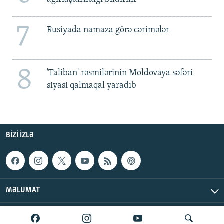
7
Rusiyada namaza görə cərimələr
8
'Taliban' rəsmilərinin Moldovaya səfəri
siyasi qalmaqal yaradıb
BIZI IZLƏ
MƏLUMAT
AzadlıqRadiosu © 2026 Inc. | Bütün hüquqlar qorunur