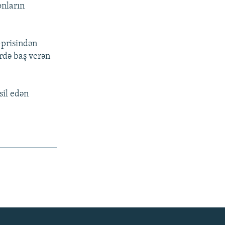
onların
-prisindən
rdə baş verən
sil edən