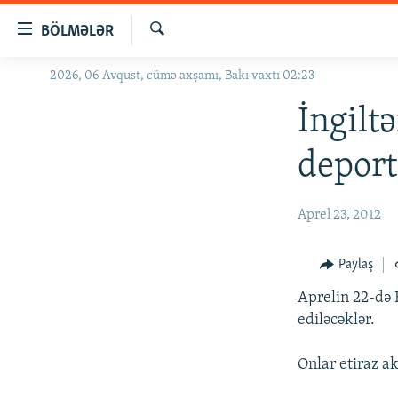
Keçid
BÖLMƏLƏR
linkləri
Axtar
Əsas
2026, 06 Avqust, cümə axşamı, Bakı vaxtı 02:23
GÜNDƏM
məzmuna
#İZAHLA
İngilt
qayıt
Əsas
KORRUPSIOMETR
deport
naviqasiyaya
#ƏSLINDƏ
qayıt
Axtarışa
FƏRQƏ BAX
Aprel 23, 2012
keç
QANUNI DOĞRU
Paylaş
ARAŞDIRMA
Aprelin 22-də 
MULTIMEDIA
ediləcəklər.
RADIO ARXIV
VIDEO
Onlar etiraz a
HAQQIMIZDA
FOTOQALEREYA
OXU ZALI