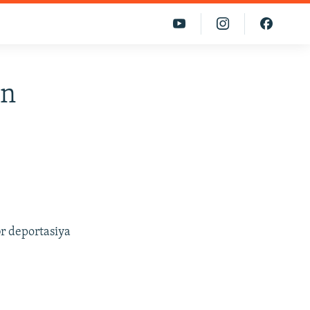
ən
ər deportasiya