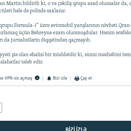
n Martin bildirib ki, o və çəkiliş qrupu azad olunsalar da, 
üləri hələ də polisdə saxlanır.
 qrupu Formula-1” üzrə avtomobil yarışlarının növbəti Qran
zırlamaq üçün Bəhreynə ezam olunmuşdular. Həmin ərəfələ
rı da jurnalistlərin diqqətindən qaçmayıb.
yyəti şiə olan əhalisi bir müddətdir ki, sünni məzhəbini təm
islahatlar tələb edir.
VPN-siz açmaq
Bizi izlə
Çap et
BIZI IZLƏ