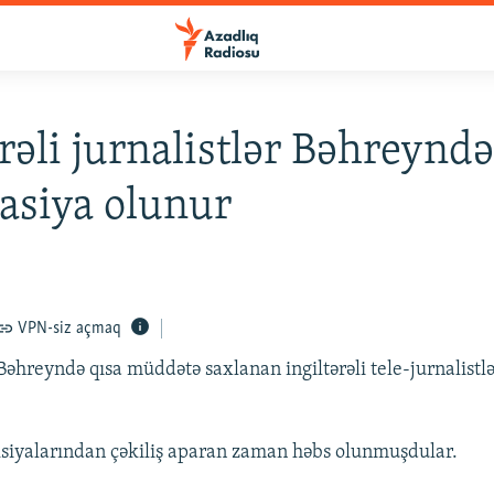
ərəli jurnalistlər Bəhreynd
asiya olunur
VPN-siz açmaq
Bəhreyndə qısa müddətə saxlanan ingiltərəli tele-jurnalistl
ksiyalarından çəkiliş aparan zaman həbs olunmuşdular.