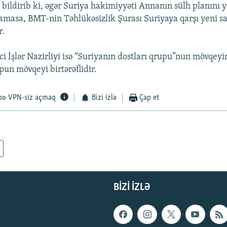
 bildirib ki, əgər Suriya hakimiyyəti Annanın sülh planını 
amasa, BMT-nin Təhlükəsizlik Şurası Suriyaya qarşı yeni s
r.
i İşlər Nazirliyi isə “Suriyanın dostları qrupu”nun mövqeyin
upun mövqeyi birtərəflidir.
VPN-siz açmaq
Bizi izlə
Çap et
BIZI IZLƏ