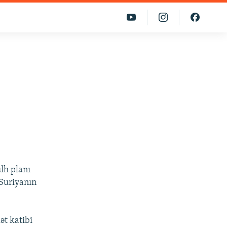
lh planı
“Suriyanın
ət katibi