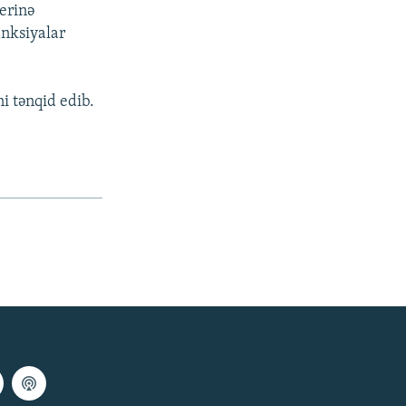
yerinə
anksiyalar
i tənqid edib.