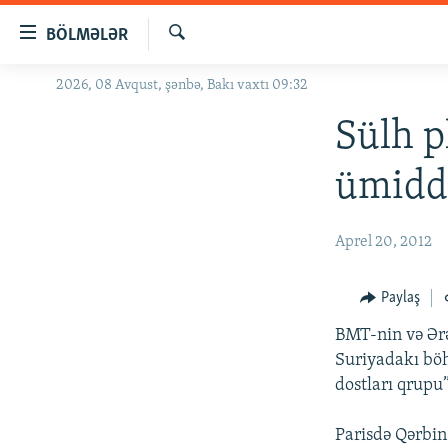
Keçid
BÖLMƏLƏR
linkləri
Axtar
Əsas
2026, 08 Avqust, şənbə, Bakı vaxtı 09:32
GÜNDƏM
məzmuna
#İZAHLA
Sülh p
qayıt
Əsas
KORRUPSIOMETR
ümidd
naviqasiyaya
#ƏSLINDƏ
qayıt
Axtarışa
FƏRQƏ BAX
Aprel 20, 2012
keç
QANUNI DOĞRU
Paylaş
ARAŞDIRMA
BMT-nin və Ərə
MULTIMEDIA
Suriyadakı böh
RADIO ARXIV
VIDEO
dostları qrupu”
HAQQIMIZDA
FOTOQALEREYA
OXU ZALI
Parisdə Qərbin