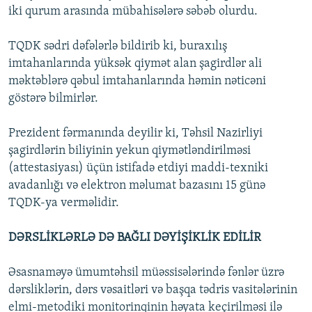
iki qurum arasında mübahisələrə səbəb olurdu.
TQDK sədri dəfələrlə bildirib ki, buraxılış
imtahanlarında yüksək qiymət alan şagirdlər ali
məktəblərə qəbul imtahanlarında həmin nəticəni
göstərə bilmirlər.
Prezident fərmanında deyilir ki, Təhsil Nazirliyi
şagirdlərin biliyinin yekun qiymətləndirilməsi
(attestasiyası) üçün istifadə etdiyi maddi-texniki
avadanlığı və elektron məlumat bazasını 15 günə
TQDK-ya verməlidir.
DƏRSLİKLƏRLƏ DƏ BAĞLI DƏYİŞİKLİK EDİLİR
Əsasnaməyə ümumtəhsil müəssisələrində fənlər üzrə
dərsliklərin, dərs vəsaitləri və başqa tədris vasitələrinin
elmi-metodiki monitorinqinin həyata keçirilməsi ilə