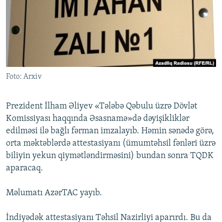
İNFOQRAFIKA
AZƏRBAYCAN ƏDƏBIYYATI KITABXANASI
MISSIYAMIZ
BIZI IZLƏ
KARIKATURA
İSLAM VƏ DEMOKRATIYA
PEŞƏ ETIKASI VƏ JURNALISTIKA STANDARTLARIMIZ
İZ - MƏDƏNIYYƏT PROQRAMI
MATERIALLARIMIZDAN ISTIFADƏ
AZADLIQRADIOSU MOBIL TELEFONUNUZDA
RFE/RL-in bütün saytları
Foto: Arxiv
BIZIMLƏ ƏLAQƏ
XƏBƏR BÜLLETENLƏRIMIZ
Prezident İlham Əliyev «Tələbə Qəbulu üzrə Dövlət
Komissiyası haqqında Əsasnamə»də dəyişikliklər
edilməsi ilə bağlı fərman imzalayıb. Həmin sənədə görə,
orta məktəblərdə attestasiyanı (ümumtəhsil fənləri üzrə
biliyin yekun qiymətləndirməsini) bundan sonra TQDK
aparacaq.
Məlumatı AzərTAC yayıb.
İndiyədək attestasiyanı Təhsil Nazirliyi aparırdı. Bu da