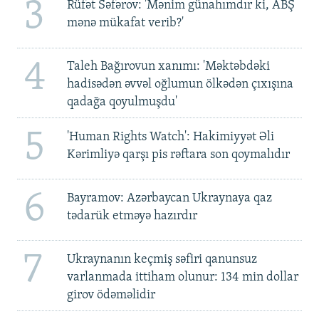
3
Rüfət Səfərov: 'Mənim günahımdır ki, ABŞ
mənə mükafat verib?'
4
Taleh Bağırovun xanımı: 'Məktəbdəki
hadisədən əvvəl oğlumun ölkədən çıxışına
qadağa qoyulmuşdu'
5
'Human Rights Watch': Hakimiyyət Əli
Kərimliyə qarşı pis rəftara son qoymalıdır
6
Bayramov: Azərbaycan Ukraynaya qaz
tədarük etməyə hazırdır
7
Ukraynanın keçmiş səfiri qanunsuz
varlanmada ittiham olunur: 134 min dollar
girov ödəməlidir