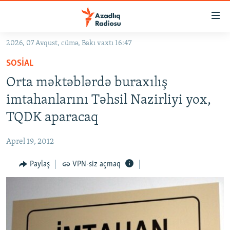
Keçid
linkləri
Əsas
2026, 07 Avqust, cümə, Bakı vaxtı 16:47
məzmuna
GÜNDƏM
SOSIAL
qayıt
#İZAHLA
Əsas
Orta məktəblərdə buraxılış
KORRUPSIOMETR
naviqasiyaya
imtahanlarını Təhsil Nazirliyi yox,
qayıt
#ƏSLINDƏ
TQDK aparacaq
Axtarışa
FƏRQƏ BAX
keç
Aprel 19, 2012
QANUNI DOĞRU
Paylaş
VPN-siz açmaq
ARAŞDIRMA
MULTIMEDIA
RADIO ARXIV
VIDEO
HAQQIMIZDA
FOTOQALEREYA
OXU ZALI