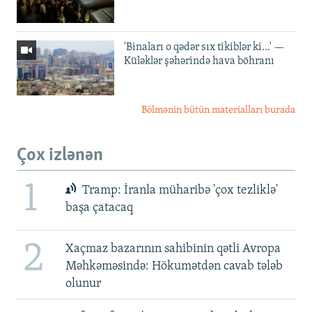
'Binaları o qədər sıx tikiblər ki...' —
Küləklər şəhərində hava böhranı
Bölmənin bütün materialları burada
Çox izlənən
1
Tramp: İranla müharibə 'çox tezliklə'
başa çatacaq
2
Xaçmaz bazarının sahibinin qətli Avropa
Məhkəməsində: Hökumətdən cavab tələb
olunur