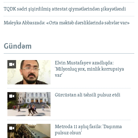
TQDK sədri şişirdilmiş attestat qiymətlərindən şikayətləndi
Məleykə Abbaszadə: «Orta məktəb dərsliklərində səhvlər var»
Gündəm
Elvin Mustafayev azadlıqda:
'Milyonluq yox, minlik korrupsiya
var'
Gürcüstan ali təhsili pulsuz etdi
Metroda 11 aylıq fasilə: 'Daşınma
pulsuz olsun'