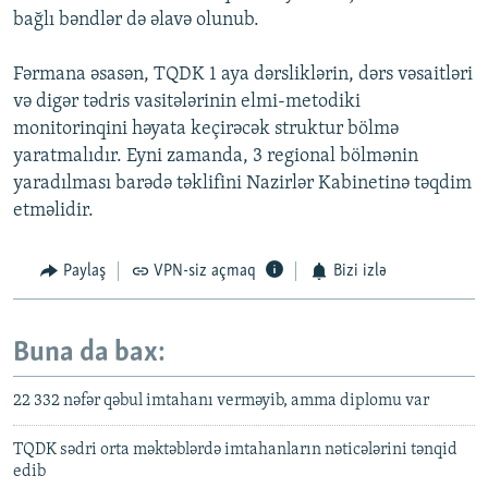
bağlı bəndlər də əlavə olunub.
Fərmana əsasən, TQDK 1 aya dərsliklərin, dərs vəsaitləri
və digər tədris vasitələrinin elmi-metodiki
monitorinqini həyata keçirəcək struktur bölmə
yaratmalıdır. Eyni zamanda, 3 regional bölmənin
yaradılması barədə təklifini Nazirlər Kabinetinə təqdim
etməlidir.
Paylaş
VPN-siz açmaq
Bizi izlə
Buna da bax:
22 332 nəfər qəbul imtahanı verməyib, amma diplomu var
TQDK sədri orta məktəblərdə imtahanların nəticələrini tənqid
edib