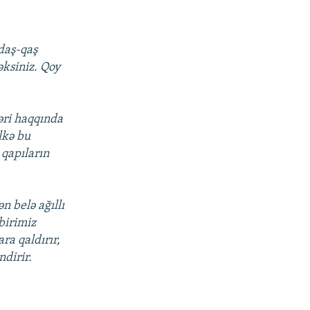
 daş-qaş
əksiniz. Qoy
.
əri haqqında
əlkə bu
 qapıların
n belə ağıllı
 birimiz
ra qaldırır,
ndirir.