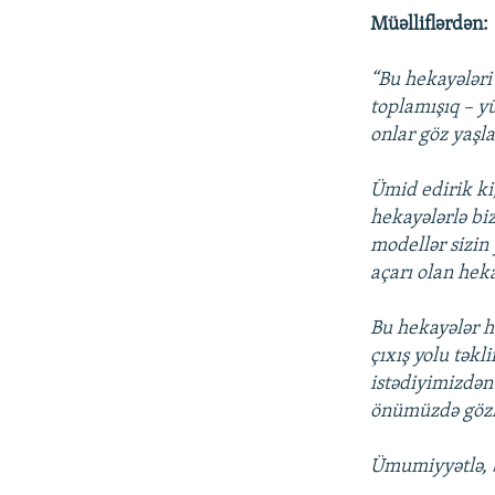
Müəlliflərdən:
“Bu hekayələri
toplamışıq – yü
onlar göz yaşl
Ümid edirik ki
hekayələrlə biz
modellər sizin 
açarı olan hek
Bu hekayələr hə
çıxış yolu təkli
istədiyimizdən 
önümüzdə gözlə
Ümumiyyətlə, b