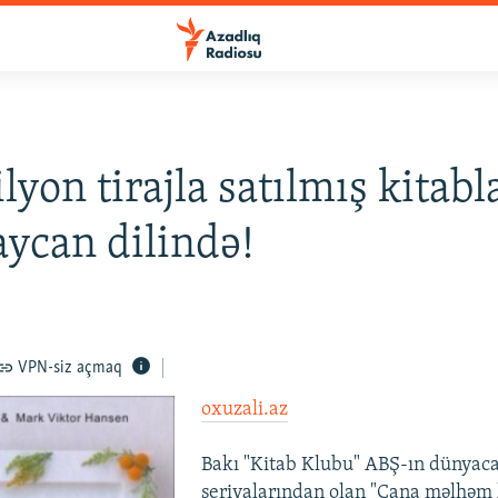
lyon tirajla satılmış kitabl
ycan dilində!
VPN-siz açmaq
oxuzali.az
Bakı "Kitab Klubu" ABŞ-ın dünyac
seriyalarından olan "Cana məlhəm 