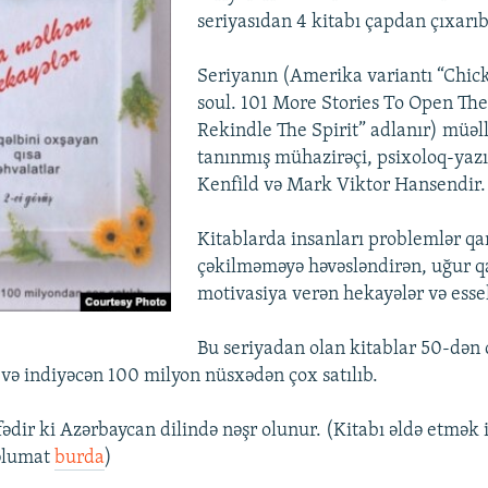
seriyasıdan 4 kitabı çapdan çıxarıb
Seriyanın (Amerika variantı “Chic
soul. 101 More Stories To Open Th
Rekindle The Spirit” adlanır) müəll
tanınmış mühazirəçi, psixoloq-yazı
Kenfild və Mark Viktor Hansendir.
Kitablarda insanları problemlər qar
çəkilməməyə həvəsləndirən, uğur 
motivasiya verən hekayələr və essel
Bu seriyadan olan kitablar 50-dən 
 və indiyəcən 100 milyon nüsxədən çox satılıb.
fədir ki Azərbaycan dilində nəşr olunur. (Kitabı əldə etmək 
məlumat
burda
)