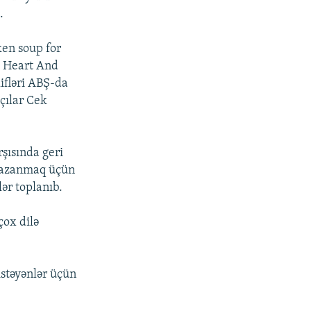
.
ken soup for
e Heart And
ifləri ABŞ-da
çılar Cek
şısında geri
qazanmaq üçün
ər toplanıb.
çox dilə
istəyənlər üçün