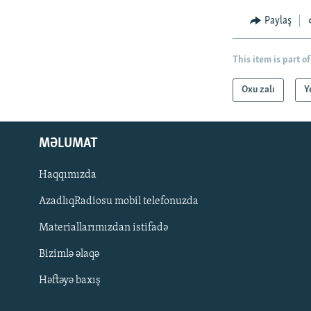
Paylaş
This item is part of
Oxu zalı
Y
MƏLUMAT
Haqqımızda
AzadlıqRadiosu mobil telefonuzda
Materiallarımızdan istifadə
BIZI IZLƏ
Bizimlə əlaqə
Həftəyə baxış
RFE/RL-in bütün saytları