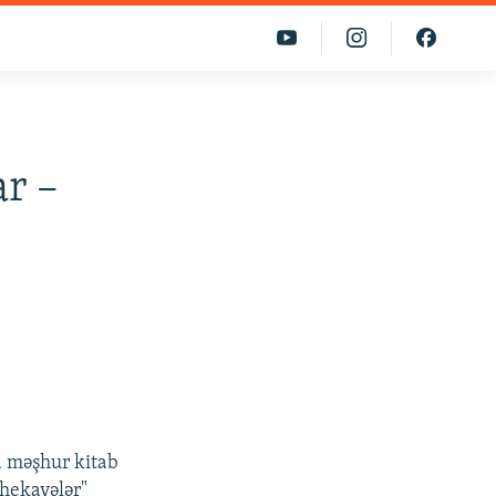
ar –
a məşhur kitab
hekayələr"