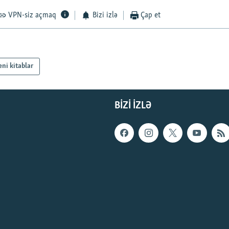
VPN-siz açmaq
Bizi izlə
Çap et
eni kitablar
BIZI IZLƏ