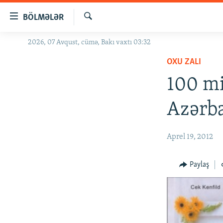
Keçid
BÖLMƏLƏR
linkləri
Axtar
Əsas
2026, 07 Avqust, cümə, Bakı vaxtı 03:32
GÜNDƏM
məzmuna
OXU ZALI
#İZAHLA
qayıt
Əsas
100 mi
KORRUPSIOMETR
naviqasiyaya
#ƏSLINDƏ
qayıt
Azərba
Axtarışa
FƏRQƏ BAX
keç
QANUNI DOĞRU
Aprel 19, 2012
ARAŞDIRMA
Paylaş
MULTIMEDIA
RADIO ARXIV
VIDEO
HAQQIMIZDA
FOTOQALEREYA
OXU ZALI