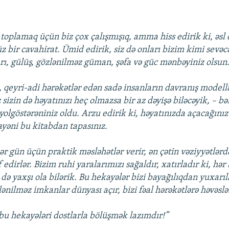
 toplamaq üçün biz çox çalışmışıq, amma hiss edirik ki, əsl
z bir cavahirat. Ümid edirik, siz də onları bizim kimi sevəc
arı, gülüş, gözlənilməz güman, şəfa və güc mənbəyiniz olsun
, qeyri-adi hərəkətlər edən sadə insanların davranış modell
 sizin də həyatınızı heç olmazsa bir az dəyişə biləcəyik, – b
yolgöstərəniniz oldu. Arzu edirik ki, həyatınızda açacağınız
ayəni bu kitabdan tapasınız.
r gün üçün praktik məsləhətlər verir, ən çətin vəziyyətlərdə
f edirlər. Bizim ruhi yaralarımızı sağaldır, xatırladır ki, hər
də yaxşı ola bilərik. Bu hekayələr bizi bayağılıqdan yuxarıla
nilməz imkanlar dünyası açır, bizi fəal hərəkətlərə həvəslə
u hekayələri dostlarla bölüşmək lazımdır!”