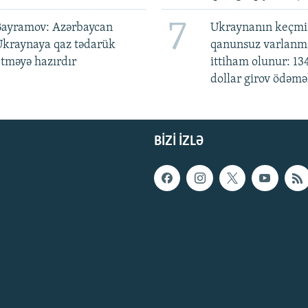
7
Bayramov: Azərbaycan
Ukraynanın keçmiş
Ukraynaya qaz tədarük
qanunsuz varlan
tməyə hazırdır
ittiham olunur: 13
dollar girov ödəmə
BIZI IZLƏ