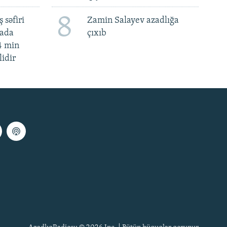
8
 səfiri
Zamin Salayev azadlığa
mada
çıxıb
4 min
lidir