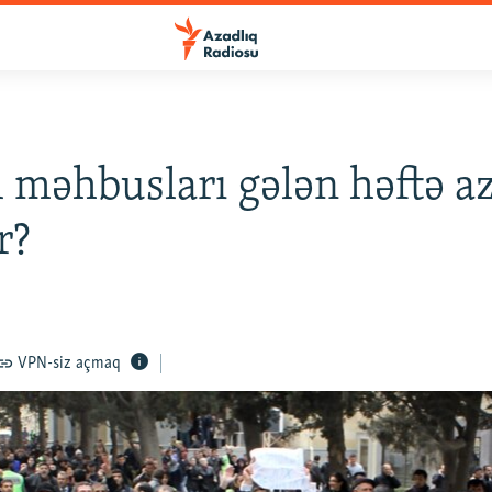
l məhbusları gələn həftə a
r?
VPN-siz açmaq