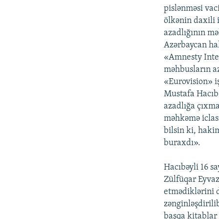
pislənməsi vaci
ölkənin daxili i
azadlığının mə
Azərbaycan hak
«Amnesty Inter
məhbusların aza
«Eurovision» iş
Mustafa Hacıbə
azadlığa çıxma
məhkəmə iclası
bilsin ki, hak
buraxdı».
Hacıbəyli 16 s
Zülfüqar Eyvazo
etmədiklərini 
zənginləşdiril
başqa kitablar 