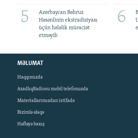
5
6
Azərbaycan Bəhruz
Həsənlinin ekstradisiyası
üçün hələlik müraciət
e
etməyib
MƏLUMAT
Haqqımızda
AzadlıqRadiosu mobil telefonuzda
Materiallarımızdan istifadə
BIZI IZLƏ
Bizimlə əlaqə
Həftəyə baxış
RFE/RL-in bütün saytları