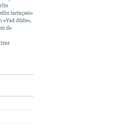
elin
lin tarixçəsi»
n «Yad dildə»,
ni də
tiraz