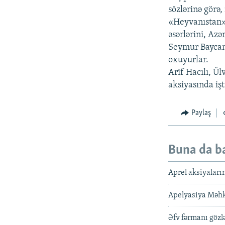
sözlərinə görə
«Heyvanıstan»ı
əsərlərini, Az
Seymur Baycan
oxuyurlar.
Arif Hacılı, Ül
aksiyasında iş
Paylaş
Buna da b
Aprel aksiyaların
Apelyasiya Məhkə
Əfv fərmanı gözl