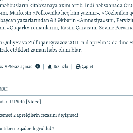
, məhbusların kitabxanaya axını artıb. İndi həbsxanada Oru
nı, Markesin «Polkovnikə heç kim yazmır», «Gözlənilən qət
ərbaycan yazarlarından Əli Əkbərin «Amneziya»sını, Pərvizi
ın «Quqark» romanlarını, Rasim Qaracanı, Sevinc Pərvanə
vi Quliyev və Zülfüqar Eyvazov 2011-ci il aprelin 2-də dinc e
tirak etdikləri zaman həbs olunublar.
VPN-siz açmaq
Bizi izlə
Çap et
ax:
dan 1 il ötdü [Video]
məsi 2 aprelçilərin cəzasını dəyişmədi
əntiləri nə qədər doğruldub?