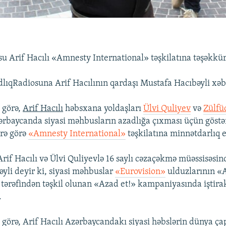
u Arif Hacılı «Amnesty International» təşkilatına təşəkkür
lıqRadiosuna Arif Hacılının qardaşı Mustafa Hacıbəyli xəb
 görə,
Arif Hacılı
həbsxana yoldaşları
Ülvi Quliyev
və
Zülfü
rbaycanda siyasi məhbusların azadlığa çıxması üçün göstərd
ərə görə
«Amnesty International»
təşkilatına minnətdarlıq e
Arif Hacılı və Ülvi Quliyevlə 16 saylı cəzaçəkmə müəssisəsi
yli deyir ki, siyasi məhbuslar
«Eurovision»
ulduzlarının 
 tərəfindən təşkil olunan «Azad et!» kampaniyasında iştir
.
 görə, Arif Hacılı Azərbaycandakı siyasi həbslərin dünya ç