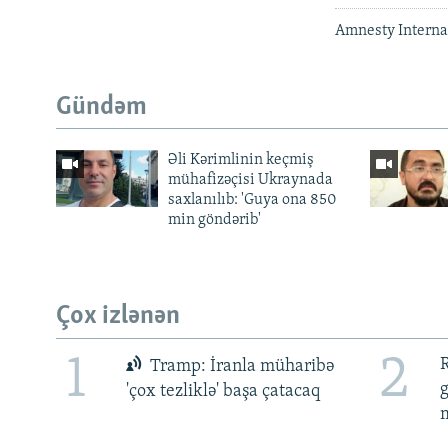
Amnesty Internat
Gündəm
Əli Kərimlinin keçmiş
mühafizəçisi Ukraynada
saxlanılıb: 'Guya ona 850
min göndərib'
Çox izlənən
1
2
R
Tramp: İranla müharibə
'çox tezliklə' başa çatacaq
m