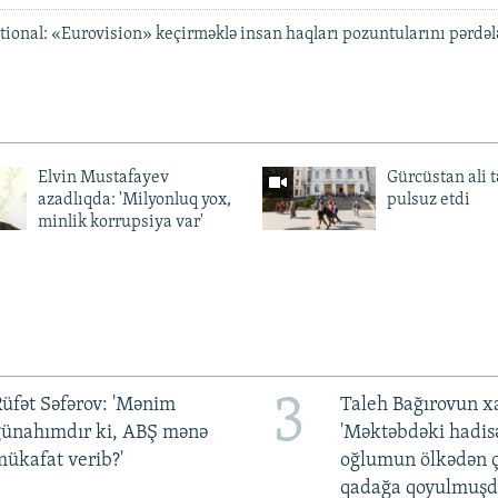
ional: «Eurovision» keçirməklə insan haqları pozuntularını pərdə
Elvin Mustafayev
Gürcüstan ali t
azadlıqda: 'Milyonluq yox,
pulsuz etdi
minlik korrupsiya var'
3
üfət Səfərov: 'Mənim
Taleh Bağırovun x
günahımdır ki, ABŞ mənə
'Məktəbdəki hadis
ükafat verib?'
oğlumun ölkədən ç
qadağa qoyulmuşd