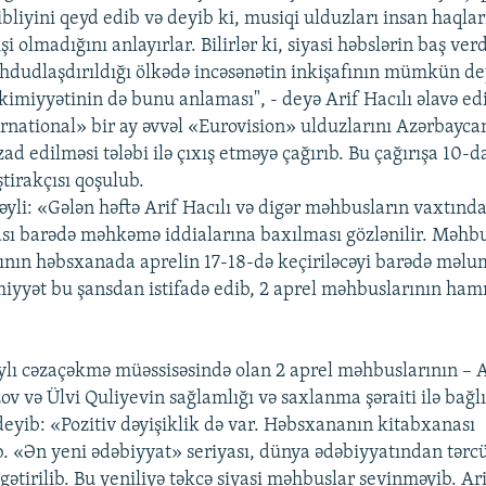
bliyini qeyd edib və deyib ki, musiqi ulduzları insan haqlar
şi olmadığını anlayırlar. Bilirlər ki, siyasi həbslərin baş verd
hdudlaşdırıldığı ölkədə incəsənətin inkişafının mümkün dey
imiyyətinin də bunu anlaması", - deyə Arif Hacılı əlavə ed
national» bir ay əvvəl «Eurovision» ulduzlarını Azərbaycan
d edilməsi tələbi ilə çıxış etməyə çağırıb. Bu çağırışa 10-d
tirakçısı qoşulub.
yli: «Gələn həftə Arif Hacılı və digər məhbusların vaxtında
sı barədə məhkəmə iddialarına baxılması gözlənilir. Məhb
nın həbsxanada aprelin 17-18-də keçiriləcəyi barədə məlum
imiyyət bu şansdan istifadə edib, 2 aprel məhbuslarının hamı
aylı cəzaçəkmə müəssisəsində olan 2 aprel məhbuslarının – A
v və Ülvi Quliyevin sağlamlığı və saxlanma şəraiti ilə bağlı
deyib: «Pozitiv dəyişiklik də var. Həbsxananın kitabxanası
ib. «Ən yeni ədəbiyyat» seriyası, dünya ədəbiyyatından tərc
gətirilib. Bu yeniliyə təkcə siyasi məhbuslar sevinməyib. Ar