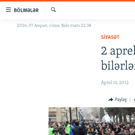
Keçid
BÖLMƏLƏR
linkləri
Axtar
Əsas
2026, 07 Avqust, cümə, Bakı vaxtı 22:38
GÜNDƏM
məzmuna
SIYASƏT
#İZAHLA
qayıt
Əsas
2 apre
KORRUPSIOMETR
naviqasiyaya
#ƏSLINDƏ
qayıt
bilərlə
Axtarışa
FƏRQƏ BAX
keç
QANUNI DOĞRU
Aprel 15, 2012
ARAŞDIRMA
Paylaş
MULTIMEDIA
RADIO ARXIV
VIDEO
HAQQIMIZDA
FOTOQALEREYA
OXU ZALI