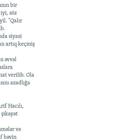
ının bir
iyi, söz
il. "Qalır
ib.
da siyasi
an artıq keçmiş
n əvvəl
uslara
at verilib. Ola
sını azadlığa
rif Hacılı,
 şikayət
ümələr və
if bəyin