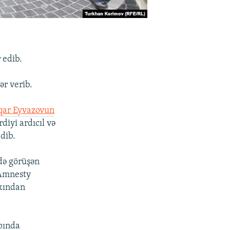
 edib.
ər verib.
qar Eyvazovun
iyi ardıcıl və
dib.
ndə görüşən
«Amnesty
akından
apında