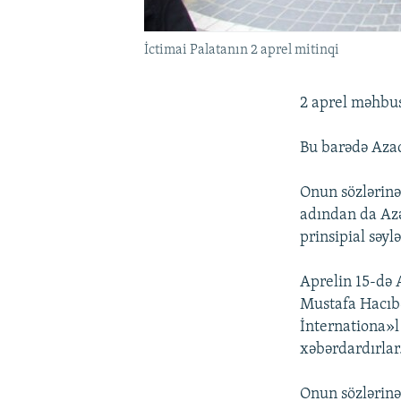
İctimai Palatanın 2 aprel mitinqi
2 aprel məhbus
Bu barədə Azad
Onun sözlərinə
adından da Azə
prinsipial səyl
Aprelin 15-də 
Mustafa Hacıbə
İnternationa»l
xəbərdardırlar
Onun sözlərinə