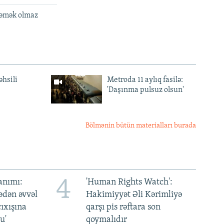
ləmək olmaz
əhsili
Metroda 11 aylıq fasilə:
'Daşınma pulsuz olsun'
Bölmənin bütün materialları burada
4
anımı:
'Human Rights Watch':
ədən əvvəl
Hakimiyyət Əli Kərimliyə
ıxışına
qarşı pis rəftara son
u'
qoymalıdır