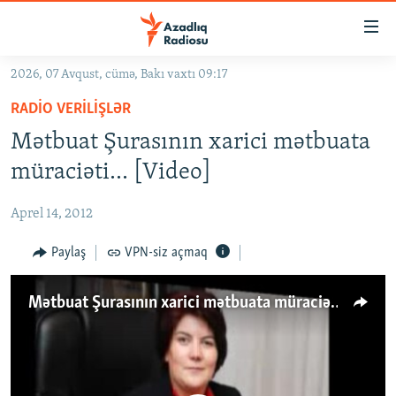
Keçid
linkləri
Əsas
2026, 07 Avqust, cümə, Bakı vaxtı 09:17
məzmuna
GÜNDƏM
RADIO VERILIŞLƏR
qayıt
#İZAHLA
Əsas
Mətbuat Şurasının xarici mətbuata
KORRUPSIOMETR
naviqasiyaya
müraciəti… [Video]
qayıt
#ƏSLINDƏ
Axtarışa
Aprel 14, 2012
FƏRQƏ BAX
keç
QANUNI DOĞRU
Paylaş
VPN-siz açmaq
ARAŞDIRMA
Mətbuat Şurasının xarici mətbuata müraciəti…
MULTIMEDIA
RADIO ARXIV
VIDEO
HAQQIMIZDA
FOTOQALEREYA
OXU ZALI