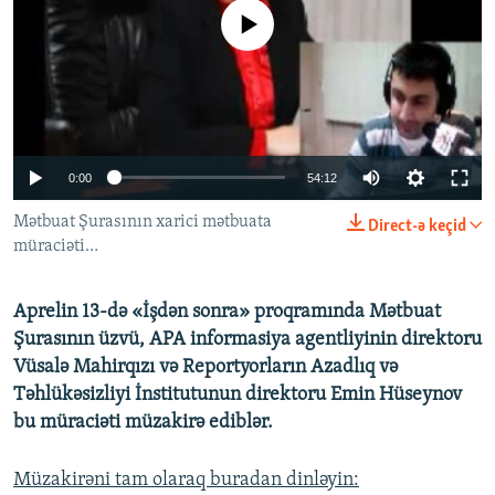
İNFOQRAFIKA
AZƏRBAYCAN ƏDƏBIYYATI KITABXANASI
MISSIYAMIZ
No media source currently available
BIZI IZLƏ
KARIKATURA
İSLAM VƏ DEMOKRATIYA
PEŞƏ ETIKASI VƏ JURNALISTIKA STANDARTLARIMIZ
İZ - MƏDƏNIYYƏT PROQRAMI
MATERIALLARIMIZDAN ISTIFADƏ
AZADLIQRADIOSU MOBIL TELEFONUNUZDA
RFE/RL-in bütün saytları
0:00
54:12
BIZIMLƏ ƏLAQƏ
XƏBƏR BÜLLETENLƏRIMIZ
Mətbuat Şurasının xarici mətbuata
Direct-ə keçid
müraciəti…
Aprelin 13-də «İşdən sonra» proqramında Mətbuat
Şurasının üzvü, APA informasiya agentliyinin direktoru
Vüsalə Mahirqızı və Reportyorların Azadlıq və
Təhlükəsizliyi İnstitutunun direktoru Emin Hüseynov
bu müraciəti müzakirə ediblər.
Müzakirəni tam olaraq buradan dinləyin: