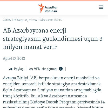
Keçid
linkləri
Əsas
2026, 07 Avqust, cümə, Bakı vaxtı 22:15
məzmuna
GÜNDƏM
AB Azərbaycana enerji
qayıt
#İZAHLA
Əsas
strategiyasını gücləndirməsi üçün 3
KORRUPSIOMETR
naviqasiyaya
milyon manat verir
qayıt
#ƏSLINDƏ
Axtarışa
Aprel 13, 2012
FƏRQƏ BAX
keç
QANUNI DOĞRU
Paylaş
VPN-siz açmaq
ARAŞDIRMA
Avropa Birliyi (AB) bərpa olunan enerji mənbələri və
enerjidən səmərəli istifadə strategiyasını dəstəkləmək
MULTIMEDIA
üçün Azərbaycana 3 milyon manatdan artıq məbləğdə
RADIO ARXIV
VIDEO
tranş köçürüb. Bu, AB və Azərbaycan arasında
razılaşdırılmış Büdcəyə Dəstək Proqramı çərçivəsində 14
HAQQIMIZDA
FOTOQALEREYA
OXU ZALI