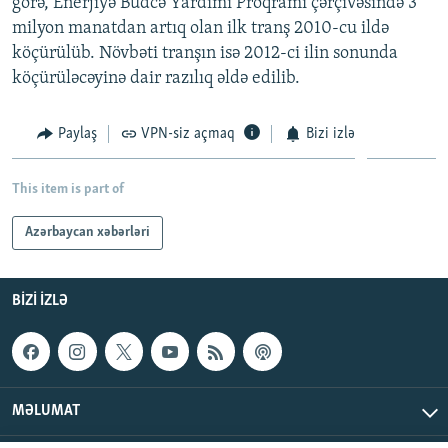
görə, Enerjiyə Büdcə Yardımı Proqramı çərçivəsində 3
milyon manatdan artıq olan ilk tranş 2010-cu ildə
köçürülüb. Növbəti tranşın isə 2012-ci ilin sonunda
köçürüləcəyinə dair razılıq əldə edilib.
Paylaş
VPN-siz açmaq
Bizi izlə
This item is part of
Azərbaycan xəbərləri
BIZI IZLƏ
MƏLUMAT