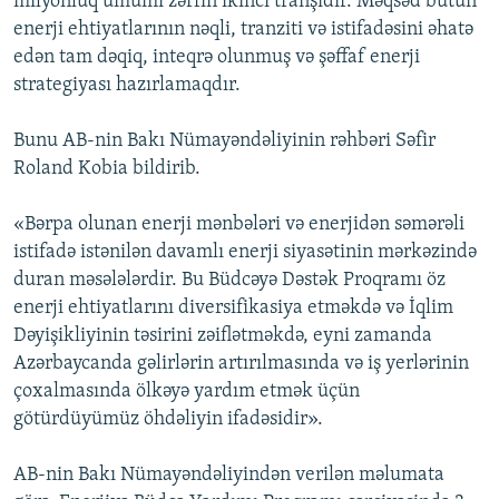
milyonluq ümumi zərfin ikinci tranşıdır. Məqsəd bütün
İNFOQRAFIKA
AZƏRBAYCAN ƏDƏBIYYATI KITABXANASI
MISSIYAMIZ
enerji ehtiyatlarının nəqli, tranziti və istifadəsini əhatə
BIZI IZLƏ
edən tam dəqiq, inteqrə olunmuş və şəffaf enerji
KARIKATURA
İSLAM VƏ DEMOKRATIYA
PEŞƏ ETIKASI VƏ JURNALISTIKA STANDARTLARIMIZ
strategiyası hazırlamaqdır.
İZ - MƏDƏNIYYƏT PROQRAMI
MATERIALLARIMIZDAN ISTIFADƏ
Bunu AB-nin Bakı Nümayəndəliyinin rəhbəri Səfir
AZADLIQRADIOSU MOBIL TELEFONUNUZDA
RFE/RL-in bütün saytları
Roland Kobia bildirib.
BIZIMLƏ ƏLAQƏ
XƏBƏR BÜLLETENLƏRIMIZ
«Bərpa olunan enerji mənbələri və enerjidən səmərəli
istifadə istənilən davamlı enerji siyasətinin mərkəzində
duran məsələlərdir. Bu Büdcəyə Dəstək Proqramı öz
enerji ehtiyatlarını diversifikasiya etməkdə və İqlim
Dəyişikliyinin təsirini zəiflətməkdə, eyni zamanda
Azərbaycanda gəlirlərin artırılmasında və iş yerlərinin
çoxalmasında ölkəyə yardım etmək üçün
götürdüyümüz öhdəliyin ifadəsidir».
AB-nin Bakı Nümayəndəliyindən verilən məlumata