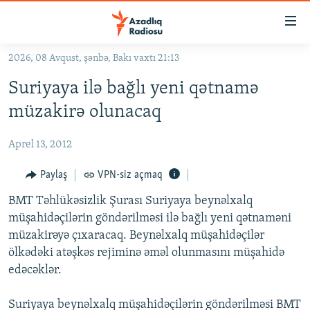
Keçid
linkləri
Əsas
2026, 08 Avqust, şənbə, Bakı vaxtı 21:13
məzmuna
GÜNDƏM
Suriyaya ilə bağlı yeni qətnamə
qayıt
#İZAHLA
Əsas
müzakirə olunacaq
KORRUPSIOMETR
naviqasiyaya
qayıt
Aprel 13, 2012
#ƏSLINDƏ
Axtarışa
FƏRQƏ BAX
Paylaş
VPN-siz açmaq
keç
QANUNI DOĞRU
BMT Təhlükəsizlik Şurası Suriyaya beynəlxalq
müşahidəçilərin göndərilməsi ilə bağlı yeni qətnaməni
ARAŞDIRMA
müzakirəyə çıxaracaq. Beynəlxalq müşahidəçilər
MULTIMEDIA
ölkədəki atəşkəs rejiminə əməl olunmasını müşahidə
edəcəklər.
RADIO ARXIV
VIDEO
HAQQIMIZDA
FOTOQALEREYA
OXU ZALI
Suriyaya beynəlxalq müşahidəçilərin göndərilməsi BMT