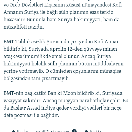
və Ərəb Dövlətləri Liqasının xüsusi nümayəndəsi Kofi
İNFOQRAFIKA
AZƏRBAYCAN ƏDƏBIYYATI KITABXANASI
MISSIYAMIZ
BIZI IZLƏ
Annanın Suriya ilə bağlı sülh planının əsas tərkib
KARIKATURA
İSLAM VƏ DEMOKRATIYA
PEŞƏ ETIKASI VƏ JURNALISTIKA STANDARTLARIMIZ
hissəsidir. Bununla həm Suriya hakimiyyəti, həm də
müxalifəti razıdır.
İZ - MƏDƏNIYYƏT PROQRAMI
MATERIALLARIMIZDAN ISTIFADƏ
AZADLIQRADIOSU MOBIL TELEFONUNUZDA
RFE/RL-in bütün saytları
BMT Təhlükəsizlik Şurasında çıxış edən Kofi Annan
BIZIMLƏ ƏLAQƏ
bildirib ki, Suriyada aprelin 12-dən qüvvəyə minən
atəşkəsə ümumilikdə əməl olunur. Ancaq Suriya
XƏBƏR BÜLLETENLƏRIMIZ
hakimiyyəti hələlik sülh planının bütün müddəalarını
yerinə yetirməyib. O cümlədən qoşunlarını münaqişə
bölgəsindən tam çıxartmayıb.
BMT-nin baş katibi Ban ki Moon bildirib ki, Suriyada
vəziyyət sakitdir. Ancaq müəyyən narahatlıqlar qalır. Bu
da Bashar Assad indiyə qədər verdiyi vədləri bir neçə
dəfə pozması ilə bağlıdır.
Paylaş
VPN-siz açmaq
Bizi izlə